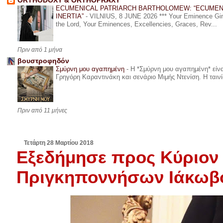
ORTHODOXY & ORTHOPRAXY
ECUMENICAL PATRIARCH BARTHOLOMEW: “ECUMEN
INERTIA”
-
VILNIUS, 8 JUNE 2026 *** Your Eminence Ginta
the Lord, Your Eminences, Excellencies, Graces, Rev...
Πριν από 1 μήνα
βουστροφηδόν
Σμύρνη μου αγαπημένη
-
Η *Σμύρνη μου αγαπημένη* είναι
Γρηγόρη Καραντινάκη και σενάριο Μιμής Ντενίση. Η ταινία
Πριν από 11 μήνες
Τετάρτη 28 Μαρτίου 2018
Εξεδήμησε προς Κύριον
Πριγκηποννήσων Ιάκωβ