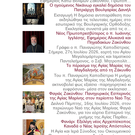
Εφημέριος Κάτω Βολιμών Ζακύνθου, Πρωτοπ...
Ο ηγούμενος Νικάνωρ εγκαλεί δημόσια τον
Πατριάρχη Βουλγαρίας Δανιήλ
Εισαγωγή Η δημόσια αντιπαράθεση που
εκδηλώθηκε τις τελευταίες ημέρες στο
εσωτερικό της Βουλγαρικής Ορθόδοξης
Εκκλησίας συνιστά μία από τις σ...
Νέος Πρωτοπρεσβύτερος ο π. Ιωάννης
Ιγγλέσης, Εφημέριος Αλυκανά και
Πηγαδακίων Ζακύνθου
Γράφει ο π. Παναγιώτης Καποδίστριας
Σήμερα, 27η Ιουλίου 2026, εορτή του Αγίου
Μεγαλομάρτυρος και Ιαματικού
Παντελεήμονος, ο Σεβ. Μητροπολίτ...
Το πέρασμα της Αγίας Μαρίας της
Μαγδαληνής από τη Ζάκυνθο
Του π. Παναγιώτη Καποδίστρια Η μνήμη
της Αγίας Μαρίας της Μαγδαληνής
ακτινοβολεί φως εξαίσιο -παρηγορητικό κι
ευφρόσυνο- μέσα στον εκκλησιασ...
Φαγιάς Ζακύνθου: Πανηγυρικός Εσπερινός
της Αγίας Μαρίνης στον περίοπτο Ναό Της
Δειλινό Πέμπτης, 16ης Ιουλίου 2026, στον
περιώνυμο Ναό της Αγίας Μαρίνας Φαγιά
Ζακύνθου, για τον εόρτιο Εσπερινό της
μνήμης της Αγίας Παρθεν...
Φανάρι: Εξελέγη νέος Αρχιεπίσκοπος
Καναδά ο Νέας Ιερσέης Απόστολος
Η Αγία και Ιερά Σύνοδος του Οικουμενικού