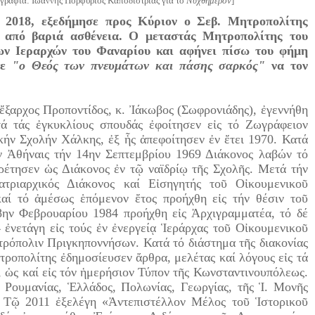
ραφία: Ιωάννης Πορφύριος Καποδίστριας για το
Νυχθημερόν
]
 2018, εξεδήμησε προς Κύριον ο Σεβ. Μητροπολίτης
 από βαριά ασθένεια. Ο μεταστάς Μητροπολίτης του
ων Ιεραρχών του Φαναρίου και αφήνει πίσω του φήμη
τε
"ο Θεός των πνευμάτων και πάσης σαρκός"
να τον
ἔξαρχος Προποντίδος, κ. Ἰάκωβος (Σωφρονιάδης), ἐγεννήθη
τά τάς ἐγκυκλίους σπουδάς ἐφοίτησεν εἰς τό Ζωγράφειον
ικήν Σχολήν Χάλκης, ἐξ ἧς ἀπεφοίτησεν ἐν ἔτει 1970. Κατά
ἐν Ἀθήναις τήν 14ην Σεπτεμβρίου 1969 Διάκονος λαβών τό
ηρέτησεν ὡς Διάκονος ἐν τῷ ναϊδρίῳ τῆς Σχολῆς. Μετά τήν
τριαρχικός Διάκονος καί Εἰσηγητής τοῦ Οἰκουμενικοῦ
αί τό ἀμέσως ἑπόμενον ἔτος προήχθη εἰς τήν θέσιν τοῦ
8ην Φεβρουαρίου 1984 προήχθη εἰς Ἀρχιγραμματέα, τό δέ
 ἐνετάγη εἰς τούς ἐν ἐνεργείᾳ Ἱεράρχας τοῦ Οἰκουμενικοῦ
ητρόπολιν Πριγκηποννήσων. Κατά τό διάστημα τῆς διακονίας
τροπολίτης ἐδημοσίευσεν ἄρθρα, μελέτας καί λόγους εἰς τά
, ὡς καί εἰς τόν ἡμερήσιον Τύπον τῆς Κωνσταντινουπόλεως.
Ρουμανίας, Ἑλλάδος, Πολωνίας, Γεωργίας, τῆς Ἱ. Μονῆς
. Τῷ 2011 ἐξελέγη «Ἀντεπιστέλλον Μέλος τοῦ Ἱστορικοῦ