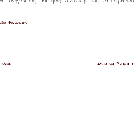
δέ ἀνηγορεύθη Ἐπίτιμος Διδάκτωρ τοῦ Δημοκριτείου
ωβος
,
Φαναριώτικα
σελίδα
Παλαιότερη Ανάρτηση