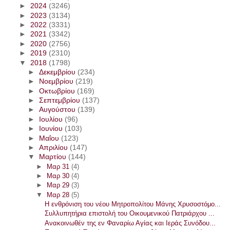
►
2024
(3246)
►
2023
(3134)
►
2022
(3331)
►
2021
(3342)
►
2020
(2756)
►
2019
(2310)
▼
2018
(1798)
►
Δεκεμβρίου
(234)
►
Νοεμβρίου
(219)
►
Οκτωβρίου
(169)
►
Σεπτεμβρίου
(137)
►
Αυγούστου
(139)
►
Ιουλίου
(96)
►
Ιουνίου
(103)
►
Μαΐου
(123)
►
Απριλίου
(147)
▼
Μαρτίου
(144)
►
Μαρ 31
(4)
►
Μαρ 30
(4)
►
Μαρ 29
(3)
▼
Μαρ 28
(5)
Η ενθρόνιση του νέου Μητροπολίτου Μάνης Χρυσοστόμο...
Συλλυπητήρια επιστολή του Οικουμενικού Πατριάρχου ...
Ανακοινωθέν της εν Φαναρίω Αγίας και Ιεράς Συνόδου...