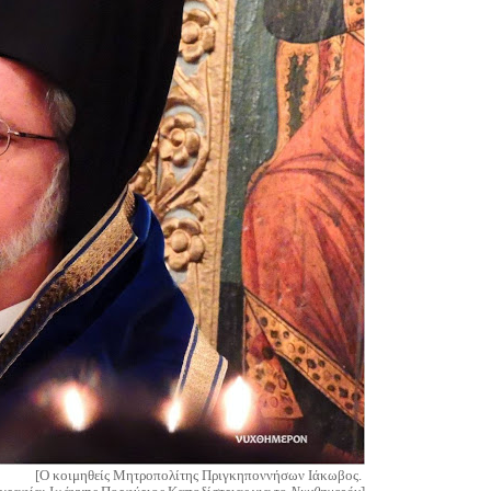
[Ο κοιμηθείς Μητροπολίτης Πριγκηποννήσων Ιάκωβος.