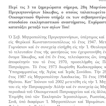
Φωτογ
Περί τις 3 τα ξημερώματα σήμερα, 28η Μαρτίου
Πριγκηποννήσων Ιάκωβος, ο οποίος ταλαιπωρείτο
Οικουμενικού Θρόνου υπήρξε εκ των σεβασμιοτέρ
σπουδαίου εκκλησιαστικού αναστήματος. Ευχόμασ
κατατάξει μεταξύ των αγίων Του!
Ὁ Σεβ. Μητροπολίτης Πριγκηποννήσων, ὑπέρτιμος καί 
εἰς Φερίκιοϊ Κωνσταντινουπόλεως τό ἔτος 1947. Με
Γυμνάσιον καί ἐν συνεχείᾳ εἰσήχθη εἰς τήν Ἱ. Θεολογ
τό τελευταῖον ἔτος τῆς φοιτήσεώς του ἐχειροτονήθη 
ὄνομα Ἰάκωβος, καί ἐπί ἕν ἔτος, τελειόφοιτος ὤν, ὑπ
ἀποφοίτησίν του τό ἔτος 1970, προσελήφθη ὡς Πα
Πατριάρχου. Τό ἔτος 1973 διωρίσθη Κωδικογράφος κ
Ὑπογραμματέως τῆς Ἁγίας καί Ἱερᾶς Συνόδου. Τήν 2
ἔτος 1987 εἰς Μητροπολίτην Λαοδικείας. Τό ἔτος 1994
Θρόνου. Κατ’ Ἰούνιον τοῦ 2002 μετετέθη εἰς τήν Ἱ. Μ
του εἰς τήν Πατριαρχικήν Αὐλήν καί ἐν συνεχείᾳ ὡς Μη
περιοδικά τοῦ Οἰκουμενικοῦ Πατριαρχείου καί εἰς ἄλλα
Ἐτιμήθη ὑπό τῶν Ἐκκλησιῶν Ἱεροσολύμων, Ρωσσίας, 
Σινᾶ, ὑπό διαφόρων Ἱ. Μητροπόλεων καί Ἱδρυμάτων