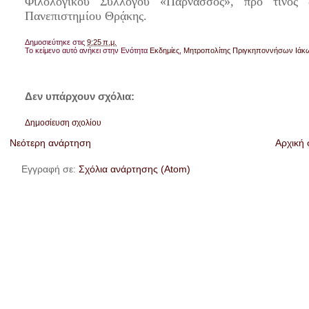
Φιλολογικοῦ Συλλόγου «Παρνασσός», πρό τινος 
Πανεπιστημίου Θρᾴκης.
Δημοσιεύτηκε στις
9:25 π.μ.
Το κείμενο αυτό ανήκει στην Ενότητα
Εκδημίες
,
Μητροπολίτης Πριγκηποννήσων Ιάκ
Δεν υπάρχουν σχόλια:
Δημοσίευση σχολίου
Νεότερη ανάρτηση
Αρχική 
Εγγραφή σε:
Σχόλια ανάρτησης (Atom)