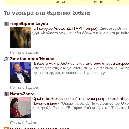
Τα νεότερα στα θεματικά ένθετα
παραθέματα λόγου
π. Γεωργίου Λέκκα: ΖΕΥΓΑΡΙ (ποίημα)
-
Διασταυρώθηκα α
χέρι. «Καλησπέρα», μου λέει άξαφνα η κυρία και με κοίτ
Πριν από 3 ημέρες
Στον ίσκιο του Ήσκιου
Πέθανε ο Λάκης Χαλκιάς, ένας από τους σημαντικότερο
από τη ζωή στις 2 Αυγούστου, σε ηλικία 82 ετών, ο Λάκ
της μουσικής μας παράδοσης. Την είδηση γ...
Πριν από 4 ημέρες
NaturaZante
Ομιλία Βαρθολομαίου κατά την ανακήρυξή του σε Επίτιμ
Πανεπιστημίου
-
*Ὁμιλία τῆς Α. Θ. Παναγιότητος τοῦ Οἰκ
ἀνακήρυξίν Του εἰς «Ἐπίτιμον Καθηγητήν» τοῦ Τμήματος 
Πριν από 1 μήνα