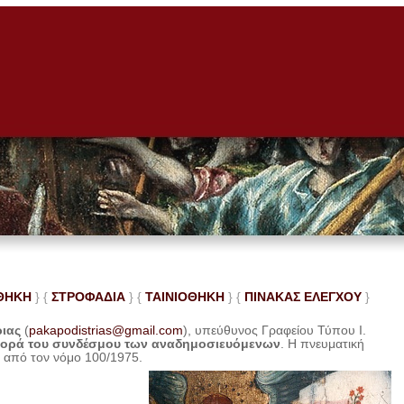
ΘΗΚΗ
} {
ΣΤΡΟΦΑΔΙΑ
} {
ΤΑΙΝΙΟΘΗΚΗ
} {
ΠΙΝΑΚΑΣ ΕΛΕ
ΓΧΟΥ
}
ριας
(
pakapodistrias@gmail.com
), υπεύθυνος Γραφείου Τύπου Ι.
φορά του συνδέσμου των αναδημοσιευόμενων
. Η
πνευματική
η από τον νόμο 100/1975.