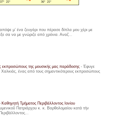
πόψε μ’ ένα ζευγάρι που πέρασε δίπλα μου χέρι με
αξε σα να με γνώριζε από χρόνια. Αναζ...
υς εκπροσώπους της μουσικής μας παράδοσης
-
Έφυγε
ης Χαλκιάς, ένας από τους σημαντικότερους εκπροσώπους
ο Καθηγητή Τμήματος Περιβάλλοντος Ιονίου
ουμενικοῦ Πατριάρχου κ. κ. Βαρθολομαίου κατά τήν
Περιβάλλοντος...