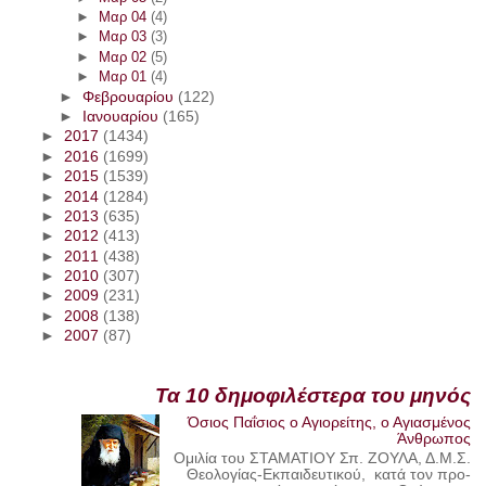
►
Μαρ 04
(4)
►
Μαρ 03
(3)
►
Μαρ 02
(5)
►
Μαρ 01
(4)
►
Φεβρουαρίου
(122)
►
Ιανουαρίου
(165)
►
2017
(1434)
►
2016
(1699)
►
2015
(1539)
►
2014
(1284)
►
2013
(635)
►
2012
(413)
►
2011
(438)
►
2010
(307)
►
2009
(231)
►
2008
(138)
►
2007
(87)
Τα 10 δημοφιλέστερα του μηνός
Όσιος Παΐσιος ο Αγιορείτης, ο Αγιασμένος
Άνθρωπος
Ομιλία του ΣΤΑΜΑΤΙΟΥ Σπ. ΖΟΥΛΑ, Δ.Μ.Σ.
Θεολογίας-Εκπαιδευτικού, κατά τον προ-