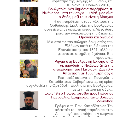
εορτασμό της μνήμης του Οσίου, την
Κυριακή, 10 Ιουλίου 2016,...
Βουλγαρία: Νέα δημόσια παρέμβαση π.
Νικάνορος μετά την αργία – «Μαζί μας είναι
ο Θεός, μαζί τους είναι η Μόσχα»
Η αντιπαράθεση στους κόλπους της
Ορθόδοξης Εκκλησίας της Βουλγαρίας
συνεχίζεται με αμείωτη ένταση. Λίγες ώρες
μετά την ανακοίνωση της δεκαπε...
Ομόνοια και διχόνοια
Μία από τις πιο σκληρές δοκιμασίες των
Ελλήνων κατά τη διάρκεια της
Επανάστασης του 1821, αλλά και
μετέπειτα, υπήρξε η διχόνοια. Είτε
προσωπ...
Ρήγμα στη Βουλγαρική Εκκλησία: Ο
αρχιμανδρίτης Νικάνωρ ζητά την
αποχώρηση του Πατριάρχη Δανιήλ –
Απάντηση με 15νθήμερη αργία
Ρεπορτάζ-κείμενο: π. Παναγιώτης
Καποδίστριας Σοβαρή εσωτερική κρίση
συγκλονίζει την Ορθόδοξη Εκκλησία της Βουλγαρίας,
μετά τη μετωπική σύγκ...
Εκοιμήθη ο Πρωτοπρεσβύτερος Γεώργιος
Γιαννούλης, Εφημέριος Κάτω Βολιμών
Ζακύνθου
Γράφει ο π. Παν. Καποδίστριας Την
τελευταία του πνοή παρέδωσε στον
Δημιουργό του απόψε ο εν ενεργεία