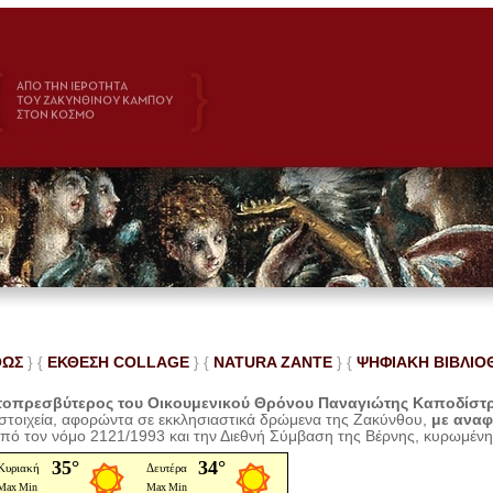
ΘΩΣ
} {
ΕΚΘΕΣΗ COLLAGE
}
{
NATURA ZANTE
} {
ΨΗΦΙΑΚΗ ΒΙΒΛΙΟ
οπρεσβύτερος του Οικουμενικού Θρόνου Παναγιώτης Καποδίστ
 στοιχεία, αφορώντα σε εκκλησιαστικά δρώμενα της Ζακύνθου,
με ανα
από τον νόμο 2121/1993 και την Διεθνή Σύμβαση της Βέρνης, κυρωμέν