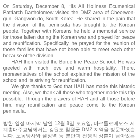
On Saturday, December 8, His All Holiness Ecumenical
Patriarch Bartholomew visited the DMZ area of ​​Cheorwon-
gun, Gangwon-do, South Korea. He shared in the pain that
the division of the peninsula has brought to the Korean
people. Together with Koreans he held a memorial service
for those fallen during the Korean war and prayed for peace
and reunification. Specifically, he prayed for the reunion of
those families that have not been able to meet each other
because of the division.
HAH then visited the Borderline Peace School. He was
greeted with much love and warm hospitality. There,
representatives of the school explained the mission of the
school and its striving for reunification.
We give thanks to God that HAH has made this historic
meeting. Also, we thank all those who together made this trip
possible. Through the prayers of HAH and all those before
him, may reunification and peace come to the Korean
peninsula.
방한 일정 마지막 날인 12월 8일 토요일, 바르톨
로메오스 세
계총대주교님께서는 강원도 철원군 DMZ 지역을 방문하셨습
니다. 노동당사와 월정역 등 분단과 전쟁의 상흔이 남아있는