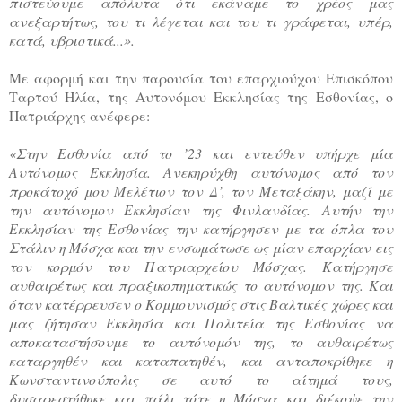
πιστεύουμε απόλυτα ότι εκάναμε το χρέος μας
ανεξαρτήτως, του τι λέγεται και του τι γράφεται, υπέρ,
κατά, υβριστικά...».
Με αφορμή και την παρουσία του επαρχιούχου Επισκόπου
Ταρτού Ηλία, της Αυτονόμου Εκκλησίας της Εσθονίας, ο
Πατριάρχης ανέφερε:
«Στην Εσθονία από το ’23 και εντεύθεν υπήρχε μία
Αυτόνομος Εκκλησία. Ανεκηρύχθη αυτόνομος από τον
προκάτοχό μου Μελέτιον τον Δ’, τον Μεταξάκην, μαζί με
την αυτόνομον Εκκλησίαν της Φινλανδίας. Αυτήν την
Εκκλησίαν της Εσθονίας την κατήργησεν με τα όπλα του
Στάλιν η Μόσχα και την ενσωμάτωσε ως μίαν επαρχίαν εις
τον κορμόν του Πατριαρχείου Μόσχας. Κατήργησε
αυθαιρέτως και πραξικοπηματικώς το αυτόνομον της. Και
όταν κατέρρευσεν ο Κομμουνισμός στις Βαλτικές χώρες και
μας ζήτησαν Εκκλησία και Πολιτεία της Εσθονίας να
αποκαταστήσουμε το αυτόνομόν της, το αυθαιρέτως
καταργηθέν και καταπατηθέν, και ανταποκρίθηκε η
Κωνσταντινούπολις σε αυτό το αίτημά τους,
δυσαρεστήθηκε και πάλι τότε η Μόσχα και διέκοψε την