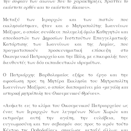
την σοφίαν των αιώνων που το χαρακτηρίζει, πράττει το
εκάστοτε ορθόν και το εκάστοτε δίκαιον».
Μεταξύ των Ιεραρχών και των πιστών που
εκκλησιάστηκαν, ήταν και ο Μητροπολίτης Ιωαννίνων
Μάξιμος, ο οποίος συνόδευε πολυμελή όμιλο Καθηγητών και
σπουδαστών των Δημοσίων Ινστιτούτων Επαγγελματικής
Κατάρτισης των Ιωαννίνων και της Λαμίας, που
πραγματοποιούν προσκυνηματική επίσκεψη στο
Οικουμενικό Πατριαρχείο και την Πόλη, με επικεφαλής τους
διευθυντές των δύο εκπαιδευτικών ιδρυμάτων.
Ο Πατριάρχης Βαρθολομαίος εξήρε το έργο και την
αφοσίωση προς τη Μητέρα Εκκλησία του Μητροπολίτη
Ιωαννίνων Μαξίμου, ο οποίος διαποιμαίνει μία
«μεγάλη και
ιστορική μητρόπολη του Οικουμενικού Θρόνου».
«Ανήκετε εις το κλίμα του Οικουμενικού Πατριαρχείου ως
ένας των Ιεραρχών των λεγομένων Νέων Χωρών και
εκτιμούμε αυτή την αγάπη, την ευλάβεια, την
ευγνωμοσύνη και τον σεβασμόν σας προς το ιερόν τούτο
Κέντρο της Ορθοδοξίας», σημείωσε, μεταξύ άλλων, και