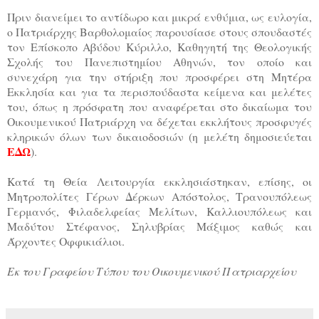
Πριν διανείμει το αντίδωρο και μικρά ενθύμια, ως ευλογία,
ο Πατριάρχης Βαρθολομαίος παρουσίασε στους σπουδαστές
τον Επίσκοπο Αβύδου Κύριλλο, Καθηγητή της Θεολογικής
Σχολής του Πανεπιστημίου Αθηνών, τον οποίο και
συνεχάρη για την στήριξη που προσφέρει στη Μητέρα
Εκκλησία και για τα περισπούδαστα κείμενα και μελέτες
του, όπως η πρόσφατη που αναφέρεται στο δικαίωμα του
Οικουμενικού Πατριάρχη να δέχεται εκκλήτους προσφυγές
κληρικών όλων των δικαιοδοσιών (η μελέτη δημοσιεύεται
ΕΔΩ
).
Κατά τη Θεία Λειτουργία εκκλησιάστηκαν, επίσης, οι
Μητροπολίτες Γέρων Δέρκων Απόστολος, Τρανουπόλεως
Γερμανός, Φιλαδελφείας Μελίτων, Καλλιουπόλεως και
Μαδύτου Στέφανος, Σηλυβρίας Μάξιμος καθώς και
Άρχοντες Οφφικιάλιοι.
Εκ του Γραφείου Τύπου του Οικουμενικού Πατριαρχείου