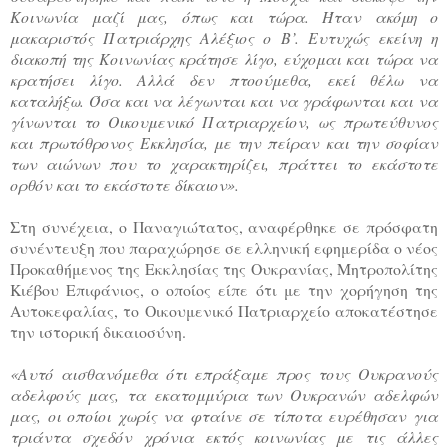
Κοινωνία μαζί μας, όπως και τώρα. Ήταν ακόμη ο
μακαριστός Πατριάρχης Αλέξιος ο Β’. Ευτυχώς εκείνη η
διακοπή της Κοινωνίας κράτησε λίγο, εύχομαι και τώρα να
κρατήσει λίγο. Αλλά δεν πτοούμεθα, εκεί θέλω να
καταλήξω. Όσα και να λέγωνται και να γράφωνται και να
γίνωνται το Οικουμενικό Πατριαρχείον, ως πρωτεύθυνος
και πρωτόθρονος Εκκλησία, με την πείραν και την σοφίαν
των αιώνων που το χαρακτηρίζει, πράττει το εκάστοτε
ορθόν και το εκάστοτε δίκαιον».
Στη συνέχεια, ο Παναγιώτατος, αναφέρθηκε σε πρόσφατη
συνέντευξη που παραχώρησε σε ελληνική εφημερίδα ο νέος
Προκαθήμενος της Εκκλησίας της Ουκρανίας, Μητροπολίτης
Κιέβου Επιφάνιος, ο οποίος είπε ότι με την χορήγηση της
Αυτοκεφαλίας, το Οικουμενικό Πατριαρχείο αποκατέστησε
την ιστορική δικαιοσύνη.
«Αυτό αισθανόμεθα ότι επράξαμε προς τους Ουκρανούς
αδελφούς μας, τα εκατομμύρια των Ουκρανών αδελφών
μας, οι οποίοι χωρίς να φταίνε σε τίποτα ευρέθησαν για
τριάντα σχεδόν χρόνια εκτός κοινωνίας με τις άλλες