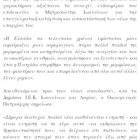
χαρακτήρισε αξιέπαινο το συνεχές ενδιαφέρον που
επιδεικνύει ο Μητροπολίτης Ιωαννίνων για την
επαγγελματική κατάρτιση και αποκατάστασή των νέων της
επαρχίας του.
«Η Ελλάδα τα τελευταία χρόνια υφίσταται μίαν
αφαίμαξιν, μιαν αιμοραγίαν, παρα πολλά παιδιά της
μορφωμένα και κατηρτισμένα, λόγω της ανεργίας και των
γενικωτέρων συνθηκών, αναγκάστηκαν να ξενιτευτούν και
έτσι η Πατρίδα στερήθηκε του δυναμισμού, της μορφώσεως,
του φιλοτίμου τους και επωφελούνται από όλα αυτά άλλες
ξένες χώρες».
Απευθυνόμενος προς τους νέους σπουδαστές, από τα
Δημόσια Ι.Ε.Κ. Ιωαννίνων και Λαμίας, ο Οικουμενικός
Πατριάρχης σημείωσε:
«Σήμερα δυστυχώς πολλοί νέοι αισθάνονται εντροπή – και
είναι εντροπή να το λέμε αυτό –να εκδηλώνουν την
θρησκευτικότητά τους, να δείχνουν ότι πιστεύουν, να
κάνουν τον σταυρό τους όταν περνούν έξω από μία