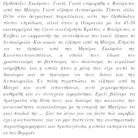
Ορθόδοξες Εκκλησίες. Γιατί; Γιατί ετιμωρήθη ο Φιλάρετος
από την Μόσχα; Γιατί εζήτησε Αυτοκέφαλο. Τίποτε άλλο.
Ούτε στα δογματικά παρεξέκλινε, ούτε την Ορθόδοξον
πίστιν επρόδωσε, αλλά όταν η Ουκρανία με τα 45-50
εκατομμύριά της έγινε ανεξάρτητο Κράτος, ο Φιλάρετος, ο
Κιέβου, ως εκφραστής της συνειδήσεως του λαού, ζήτησε το
Αυτοκέφαλο. Και κακώς το εζήτησε από τη Μόσχα. Έπρεπε
να το ζητήσει από την Μητέρα Εκκλησία της
Κωνσταντινουπόλεως, η οποία τους έδωσε τον
χριστιανισμό, το βάπτισμα, τον πολιτισμό, το κυριλλικό
αλφάβητο, και η οποία ήταν η μόνη που είχε αυτό το
δικαίωμα και το προνόμιο να τους δώσει και την
Αυτοκεφαλία. Εν πάση περιπτώσει, το εζήτησε από τη
Μόσχα και αντί απαντήσεως, αντί χειραφετήσεως,
καθηρέθη και εν συνεχεία αφορίστηκε. Εμείς βάλαμε τα
πράγματα στη θέση τους, και δώσαμε την κοινωνία, την
κανονικότητα, αγκαλιάσαμε με τη στοργή της Μητέρας τα
εκεί παιδιά της ... Σας τα λέγω για να δείτε πώς ακριβώς
έχει η κατάστασις για να μην πιστεύετε την συστηματικήν
παραπληροφόρησιν και προπαγάνδα, η οποία εκπορεύεται
εκ του Βορρά».