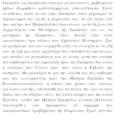
Εκκλησία, να εκκλησιάζονται και να κοινωνούν, φοβούμενοι
μήπως θεωρηθούν καθυστερημένοι, υπανάπτυκτοι. Εσείς
αντιθέτως είστε κοντά στην Εκκλησία, όπως μαρτυρεί το
προσκύνημά σας αυτό, η παρουσία σας, το ότι είστε υπό
την σκέπην του Μητροπολίτου Ιωαννίνων, αυτό δείχνει ότι
συμμετέχετε στο Μυστήριον της Εκκλησίας και εις τα
μυστήρια της Εκκλησίας, όπως πολλοί από εσάς
εκοινώνησαν προ ολίγου των Αχράντων Μυστηρίων. Σας
συγχαίρουμε και σας ευχόμεθα έτσι να συνεχίσετε σε όλη
σας τη ζωή και όταν αργότερα θα αποκτήσετε οικογένειες
και παιδιά να μεταδώσετε και σε αυτά, αυτή την αγάπη,
τον σεβασμό και την αφοσίωση προς την Εκκλησία που είναι
η σώτειρα του Γένους μας, που είναι η Κιβωτός της
σωτηρίας. Θα μεταδώσετε και την αγάπη και τον σεβασμό
και την ευγνωμοσύνη προς την Μητέρα Εκκλησία της
Κωνσταντινουπόλεως, η οποία δια μέσου των αιώνων
εκένωσεν εαυτήν, εθυσιάσθη για τα τέκνα της, για να τους
δώσει την ελευθερίαν τους, την κατά κόσμον και την κατά
Χριστόν, αυτήν την Μητέρα Εκκλησίαν η οποία βάλλεται
πανταχόθεν, και προσφάτως εξ αφορμής του
εκκλησιαστικού προβλήματος της Ουκρανίας. Εμείς πάντως