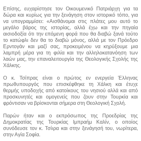
Επίσης, ευχαρίστησε τον Οικουμενικό Πατριάρχη για τα
δώρα και κυρίως για την ξενάγηση στον ιστορικό τόπο, για
να υπογραμμίσει: «Αισθάνομαι στις πλάτες μου αυτό το
μεγάλο βάρος της ιστορίας, αλλά έχω και την πηγαία
αισιοδοξία ότι την επόμενη φορά που θα διαβώ ξανά τούτο
το κατώφλι δεν θα το διαβώ μόνος, αλλά με τον Πρόεδρο
Ερντογάν και μαζί σας, προκειμένου να κηρύξουμε μια
λαμπρή μέρα για τη φιλία και την αλληλοκατανόηση των
λαών μας, την επαναλειτουργία της Θεολογικής Σχολής της
Χάλκης.
Ο κ. Τσίπρας είναι ο πρώτος εν ενεργεία Έλληνας
πρωθυπουργός που επισκέφθηκε τη Χάλκη και έτυχε
θερμής υποδοχής από κατοίκους του νησιού αλλά και από
προσκυνητές και ομογενείς που ζουν στην Τουρκία και
φρόντισαν να βρίσκονται σήμερα στη Θεολογική Σχολή.
Παρών ήταν και ο εκπρόσωπος της Προεδρίας της
Δημοκρατίας της Τουρκίας Ιμπραήμ Καλίν, ο οποίος
συνόδευσε τον κ. Τσίιρα και στην ξενάγησή του, νωρίτερα,
στην Αγία Σοφία.