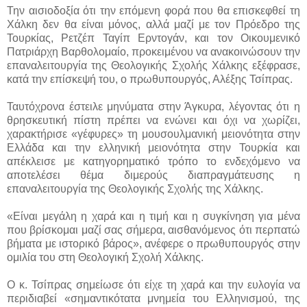
Την αισιοδοξία ότι την επόμενη φορά που θα επισκεφθεί τη
Χάλκη δεν θα είναι μόνος, αλλά μαζί με τον Πρόεδρο της
Τουρκίας, Ρετζέπ Ταγίπ Ερντογάν, και τον Οικουμενικό
Πατριάρχη Βαρθολομαίο, προκειμένου να ανακοινώσουν την
επαναλειτουργία της Θεολογικής Σχολής Χάλκης εξέφρασε,
κατά την επίσκεψή του, ο πρωθυπουργός, Αλέξης Τσίπρας.
Ταυτόχρονα έστειλε μηνύματα στην Άγκυρα, λέγοντας ότι η
θρησκευτική πίστη πρέπει να ενώνει και όχι να χωρίζει,
χαρακτήρισε «γέφυρες» τη μουσουλμανική μειονότητα στην
Ελλάδα και την ελληνική μειονότητα στην Τουρκία και
απέκλεισε με κατηγορηματικό τρόπο το ενδεχόμενο να
αποτελέσει θέμα διμερούς διαπραγμάτευσης η
επαναλειτουργία της Θεολογικής Σχολής της Χάλκης.
«Είναι μεγάλη η χαρά και η τιμή και η συγκίνηση για μένα
που βρίσκομαι μαζί σας σήμερα, αισθανόμενος ότι περπατώ
βήματα με ιστορικό βάρος», ανέφερε ο πρωθυπουργός στην
ομιλία του στη Θεολογική Σχολή Χάλκης.
Ο κ. Τσίπρας σημείωσε ότι είχε τη χαρά και την ευλογία να
περιδιαβεί «σημαντικότατα μνημεία του Ελληνισμού, της