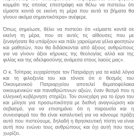
κομμάτι της οποίας επεστράφη και θέλω να πιστεύω ότι
είμαστε κοντά σε εκείνη τη μέρα που αυτά τα βήματα θα
γίνουν ακόμα σημαντικότερα» ανέφερε.
Όπως σημείωσε, θέλει να πιστεύει ότι «είμαστε κοντά σε
εκείνη τη μέρα, που σε αυτές τις αίθουσες που με
ξεναγήσατε θα υπάρξουν και πάλι χαρούμενα γέλια φοιτητών
και μαθητών, που θα διδάσκονται από άξιους ανθρώπους
για να γίνουν άξιοι κήρυκες της θεολογίας αλλά και της
φιλίας και της αδελφοσύνης ανάμεσα στους λαούς μας».
Ο κ. Τσίπρας ευχαρίστησε τον Πατριάρχη για τα καλά λόγια
και τη φιλοξενία του και τόνισε ότι ο θεσμός του
Οικουμενικού Πατριαρχείου αποτελεί θεματοφύλακα
οικουμενικών και παναθρώπινων αξιών, έναν θεσμό που η
ελληνική κυβέρνηση στηρίζει. Τον συνεχάρη για το έργο του
και μίλησε για προσωπικότητα με διεθνή αναγνώριση και
σεβασμό, για να επισημάνει ότι η παρουσία και η
συνεισφορά του θα είναι καταλυτική για να κάνουμε πράξη
αυτό που πιστεύουμε, δηλαδή η θρησκευτική πίστη να είναι
αυτή που ενώνει τους ανθρώπους και όχι αυτή που τους
χωρίζει.