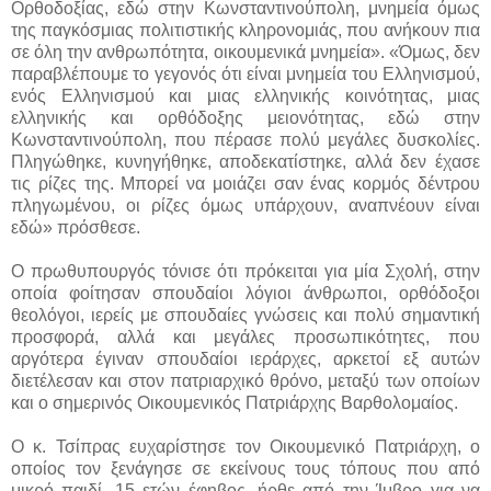
Ορθοδοξίας, εδώ στην Κωνσταντινούπολη, μνημεία όμως
της παγκόσμιας πολιτιστικής κληρονομιάς, που ανήκουν πια
σε όλη την ανθρωπότητα, οικουμενικά μνημεία». «Όμως, δεν
παραβλέπουμε το γεγονός ότι είναι μνημεία του Ελληνισμού,
ενός Ελληνισμού και μιας ελληνικής κοινότητας, μιας
ελληνικής και ορθόδοξης μειονότητας, εδώ στην
Κωνσταντινούπολη, που πέρασε πολύ μεγάλες δυσκολίες.
Πληγώθηκε, κυνηγήθηκε, αποδεκατίστηκε, αλλά δεν έχασε
τις ρίζες της. Μπορεί να μοιάζει σαν ένας κορμός δέντρου
πληγωμένου, οι ρίζες όμως υπάρχουν, αναπνέουν είναι
εδώ» πρόσθεσε.
Ο πρωθυπουργός τόνισε ότι πρόκειται για μία Σχολή, στην
οποία φοίτησαν σπουδαίοι λόγιοι άνθρωποι, ορθόδοξοι
θεολόγοι, ιερείς με σπουδαίες γνώσεις και πολύ σημαντική
προσφορά, αλλά και μεγάλες προσωπικότητες, που
αργότερα έγιναν σπουδαίοι ιεράρχες, αρκετοί εξ αυτών
διετέλεσαν και στον πατριαρχικό θρόνο, μεταξύ των οποίων
και ο σημερινός Οικουμενικός Πατριάρχης Βαρθολομαίος.
Ο κ. Τσίπρας ευχαρίστησε τον Οικουμενικό Πατριάρχη, ο
οποίος τον ξενάγησε σε εκείνους τους τόπους που από
μικρό παιδί, 15 ετών έφηβος, ήρθε από την Ίμβρο για να