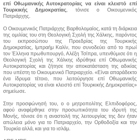
επί Οθωμανικής Αυτοκρατορίας να είναι κλειστό επί
Τουρκικής Δημοκρατίας
, τόνισε ο Οικουμενικός
Πατριάρχης.
Ο Οικουμενικός Πατριάρχης Βαρθολομαίος, κατά τη διάρκεια
της ομιλίας του στη Θεολογική Σχολή της Χάλκης, παρόντος
του εκπροσώπου της Προεδρίας της Τουρκικής
Δημοκρατίας, Ιμπραήμ Καλίν, που συνοδεύει από το πρωί
τον Έλληνα πρωθυπουργό, Αλέξη Τσίπρα, υπενθύμισε ότι η
Θεολογική Σχολή της Χάλκης ιδρύθηκε επί Οθωμανικής
Αυτοκρατορίας και ζήτησε την αποκατάσταση της αδικίας
που υπέστη το Οικουμενικό Πατριαρχείο. «Είναι απαράδεκτο
ένα ίδρυμα τέτοιο, που λειτούργησε επί Οθωμανικής
Αυτοκρατορίας να είναι κλειστό επί Τουρκικής Δημοκρατίας»
σημείωσε.
Στην προσφώνησή του, ο ο μητροπολίτης Ελπιδοφόρος,
αφού αναφέρθηκε στην προσωπικότητα του ιδρυτή της
Μονής, τόνισε ότι η αναστολή της λειτουργίας της δεν ήταν
απώλεια μόνο για το Πατριαρχείο, την Ορθοδοξία και την
Τουρκία αλλά, και για το ισλάμ.