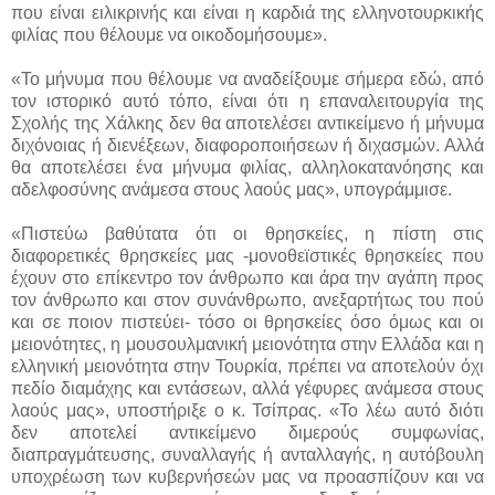
που είναι ειλικρινής και είναι η καρδιά της ελληνοτουρκικής
φιλίας που θέλουμε να οικοδομήσουμε».
«Το μήνυμα που θέλουμε να αναδείξουμε σήμερα εδώ, από
τον ιστορικό αυτό τόπο, είναι ότι η επαναλειτουργία της
Σχολής της Χάλκης δεν θα αποτελέσει αντικείμενο ή μήνυμα
διχόνοιας ή διενέξεων, διαφοροποιήσεων ή διχασμών. Αλλά
θα αποτελέσει ένα μήνυμα φιλίας, αλληλοκατανόησης και
αδελφοσύνης ανάμεσα στους λαούς μας», υπογράμμισε.
«Πιστεύω βαθύτατα ότι οι θρησκείες, η πίστη στις
διαφορετικές θρησκείες μας -μονοθεϊστικές θρησκείες που
έχουν στο επίκεντρο τον άνθρωπο και άρα την αγάπη προς
τον άνθρωπο και στον συνάνθρωπο, ανεξαρτήτως του πού
και σε ποιον πιστεύει- τόσο οι θρησκείες όσο όμως και οι
μειονότητες, η μουσουλμανική μειονότητα στην Ελλάδα και η
ελληνική μειονότητα στην Τουρκία, πρέπει να αποτελούν όχι
πεδίο διαμάχης και εντάσεων, αλλά γέφυρες ανάμεσα στους
λαούς μας», υποστήριξε ο κ. Τσίπρας. «Το λέω αυτό διότι
δεν αποτελεί αντικείμενο διμερούς συμφωνίας,
διαπραγμάτευσης, συναλλαγής ή ανταλλαγής, η αυτόβουλη
υποχρέωση των κυβερνήσεών μας να προασπίζουν και να