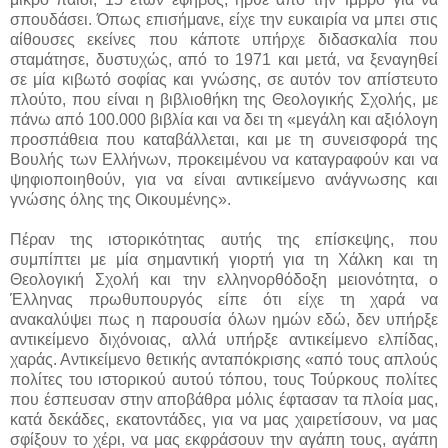
σπουδάσει. Όπως επισήμανε, είχε την ευκαιρία να μπει στις
αίθουσες εκείνες που κάποτε υπήρχε διδασκαλία που
σταμάτησε, δυστυχώς, από το 1971 και μετά, να ξεναγηθεί
σε μία κιβωτό σοφίας και γνώσης, σε αυτόν τον απίστευτο
πλούτο, που είναι η βιβλιοθήκη της Θεολογικής Σχολής, με
πάνω από 100.000 βιβλία και να δει τη «μεγάλη και αξιόλογη
προσπάθεια που καταβάλλεται, και με τη συνεισφορά της
Βουλής των Ελλήνων, προκειμένου να καταγραφούν και να
ψηφιοποιηθούν, για να είναι αντικείμενο ανάγνωσης και
γνώσης όλης της Οικουμένης».
Πέραν της ιστορικότητας αυτής της επίσκεψης, που
συμπίπτει με μία σημαντική γιορτή για τη Χάλκη και τη
Θεολογική Σχολή και την ελληνορθόδοξη μειονότητα, ο
Έλληνας πρωθυπουργός είπε ότι είχε τη χαρά να
ανακαλύψει πως η παρουσία όλων ημών εδώ, δεν υπήρξε
αντικείμενο διχόνοιας, αλλά υπήρξε αντικείμενο ελπίδας,
χαράς. Αντικείμενο θετικής ανταπόκρισης «από τους απλούς
πολίτες του ιστορικού αυτού τόπου, τους Τούρκους πολίτες
που έσπευσαν στην αποβάθρα μόλις έφτασαν τα πλοία μας,
κατά δεκάδες, εκατοντάδες, για να μας χαιρετίσουν, να μας
σφίξουν το χέρι, να μας εκφράσουν την αγάπη τους, αγάπη