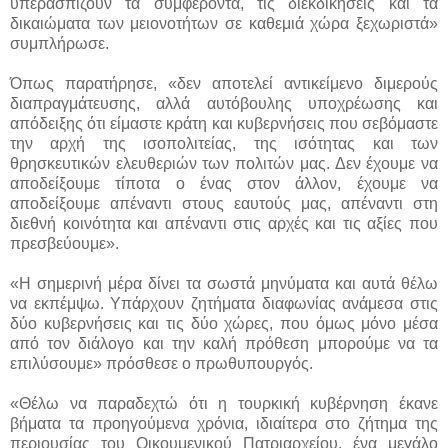
υπερασπίζουν τα συμφέροντα, τις διεκδικήσεις και τα
δικαιώματα των μειονοτήτων σε καθεμιά χώρα ξεχωριστά»
συμπλήρωσε.
Όπως παρατήρησε, «δεν αποτελεί αντικείμενο διμερούς
διαπραγμάτευσης, αλλά αυτόβουλης υποχρέωσης και
απόδειξης ότι είμαστε κράτη και κυβερνήσεις που σεβόμαστε
την αρχή της ισοπολιτείας, της ισότητας και των
θρησκευτικών ελευθεριών των πολιτών μας. Δεν έχουμε να
αποδείξουμε τίποτα ο ένας στον άλλον, έχουμε να
αποδείξουμε απέναντι στους εαυτούς μας, απέναντι στη
διεθνή κοινότητα και απέναντι στις αρχές και τις αξίες που
πρεσβεύουμε».
«Η σημερινή μέρα δίνει τα σωστά μηνύματα και αυτά θέλω
να εκπέμψω. Υπάρχουν ζητήματα διαφωνίας ανάμεσα στις
δύο κυβερνήσεις και τις δύο χώρες, που όμως μόνο μέσα
από τον διάλογο και την καλή πρόθεση μπορούμε να τα
επιλύσουμε» πρόσθεσε ο πρωθυπουργός.
«Θέλω να παραδεχτώ ότι η τουρκική κυβέρνηση έκανε
βήματα τα προηγούμενα χρόνια, ιδιαίτερα στο ζήτημα της
περιουσίας του Οικουμενικού Πατριαρχείου, ένα μεγάλο