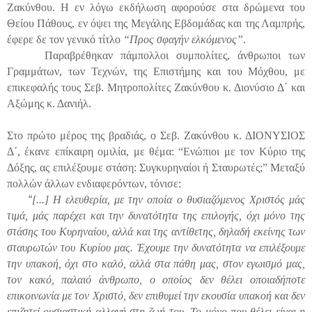
Ζακύνθου. Η εν λόγω εκδήλωση αφορούσε στα δρώμενα του
Θείου Πάθους, εν όψει της Μεγάλης Εβδομάδας και της Λαμπρής,
έφερε δε τον γενικό τίτλο
“Προς σφαγήν ελκόμενος”
.
Παραβρέθηκαν πάμπολλοι συμπολίτες, άνθρωποι των
Γραμμάτων, των Τεχνών, της Επιστήμης και του Μόχθου, με
επικεφαλής τους Σεβ. Μητροπολίτες Ζακύνθου κ. Διονύσιο Δ΄ και
Αξώμης κ. Δανιήλ.
Στο πρώτο μέρος της βραδιάς, ο Σεβ. Ζακύνθου κ. ΔΙΟΝΥΣΙΟΣ
Δ΄, έκανε επίκαιρη ομιλία, με θέμα: “Ενώπιοι με τον Κύριο της
Δόξης, ας επιλέξουμε στάση: Συγκυρηναίοι ή Σταυρωτές;” Μεταξύ
πολλών άλλων ενδιαφερόντων, τόνισε:
“
[...] Η ελευθερία, με την οποία ο θυσιαζόμενος Χριστός μάς
τιμά, μάς παρέχει και την δυνατότητα της επιλογής, όχι μόνο της
στάσης του Κυρηναίου, αλλά και της αντίθετης, δηλαδή εκείνης των
σταυρωτών του Κυρίου μας. Έχουμε την δυνατότητα να επιλέξουμε
την υπακοή, όχι στο καλό, αλλά στα πάθη μας, στον εγωισμό μας,
τον κακό, παλαιό άνθρωπο, ο οποίος δεν θέλει οποιαδήποτε
επικοινωνία με τον Χριστό, δεν επιθυμεί την εκουσία υπακοή και δεν
επιζητεί ουσιαστική αλλαγή στη ζωή του. Το μόνο που θέλει είναι η