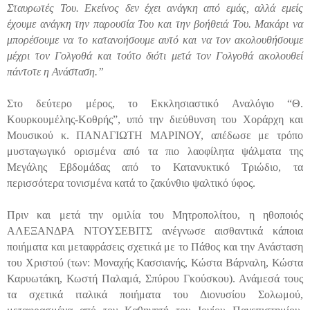
Σταυρωτές Του. Εκείνος δεν έχει ανάγκη από εμάς, αλλά εμείς
έχουμε ανάγκη την παρουσία Του και την βοήθειά Του. Μακάρι να
μπορέσουμε να το κατανοήσουμε αυτό και να τον ακολουθήσουμε
μέχρι τον Γολγοθά και τούτο διότι μετά τον Γολγοθά ακολουθεί
πάντοτε η Ανάσταση.”
Στο δεύτερο μέρος, το Εκκλησιαστικό Αναλόγιο “Θ.
Κουρκουμέλης-Κοθρής”, υπό την διεύθυνση του Χοράρχη και
Μουσικού κ. ΠΑΝΑΓΙΩΤΗ ΜΑΡΙΝΟΥ, απέδωσε με τρόπο
μυσταγωγικό ορισμένα από τα πιο λαοφίλητα ψάλματα της
Μεγάλης Εβδομάδας από το Κατανυκτικό Τριώδιο, τα
περισσότερα τονισμένα κατά το ζακύνθιο ψαλτικό ύφος.
Πριν και μετά την ομιλία του Μητροπολίτου, η ηθοποιός
ΑΛΕΞΑΝΔΡΑ ΝΤΟΥΣΕΒΙΤΣ ανέγνωσε αισθαντικά κάποια
ποιήματα και μεταφράσεις σχετικά με το Πάθος και την Ανάσταση
του Χριστού (των: Μοναχής Κασσιανής, Κώστα Βάρναλη, Κώστα
Καρυωτάκη, Κωστή Παλαμά, Σπύρου Γκούσκου). Ανάμεσά τους
τα σχετικά ιταλικά ποιήματα του Διονυσίου Σολωμού,