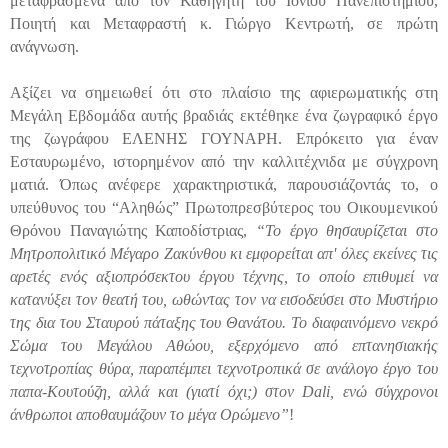
μεταφρασμένα από τον Καθηγητή του Ιονίου Πανεπιστημίου,
Ποιητή και Μεταφραστή κ. Γιώργο Κεντρωτή, σε πρώτη
ανάγνωση.
Αξίζει να σημειωθεί ότι στο πλαίσιο της αφιερωματικής στη
Μεγάλη Εβδομάδα αυτής βραδιάς εκτέθηκε ένα ζωγραφικό έργο
της ζωγράφου ΕΛΕΝΗΣ ΓΟΥΝΑΡΗ. Επρόκειτο για έναν
Εσταυρωμένο, ιστορημένον από την καλλιτέχνιδα με σύγχρονη
ματιά. Όπως ανέφερε χαρακτηριστικά, παρουσιάζοντάς το, ο
υπεύθυνος του “Αληθώς” Πρωτοπρεσβύτερος του Οικουμενικού
Θρόνου Παναγιώτης Καποδίστριας,
“Το έργο θησαυρίζεται στο
Μητροπολιτικό Μέγαρο Ζακύνθου κι εμφορείται απ' όλες εκείνες τις
αρετές ενός αξιοπρόσεκτου έργου τέχνης, το οποίο επιθυμεί να
κατανύξει τον θεατή του, ωθώντας τον να εισοδεύσει στο Μυστήριο
της δια του Σταυρού πάταξης του Θανάτου. Το διαφαινόμενο νεκρό
Σώμα του Μεγάλου Αθώου, εξερχόμενο από επτανησιακής
τεχνοτροπίας θύρα, παραπέμπει τεχνοτροπικά σε ανάλογο έργο του
παπα-Κουτούζη, αλλά και (γιατί όχι;) στον Dali, ενώ σύγχρονοι
άνθρωποι αποθαυμάζουν το μέγα Ορώμενο”
!