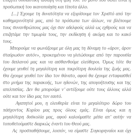
προσωπική του ικανοποίηση και τίποτα άλλο.
[...] Έχουμε τη δυνατότητα να εξορίσουμε τον Χριστό από την
καθημερινότητά μας, από τα πρόσωπα των άλλων, να βλέπουμε
τους συνανθρώπους μας όχι σαν αδελφούς αλλά ως εχθρούς και να
επιζητάμε την τιμωρία τους, την εκδίκηση ή ακόμη και το κακό
τους.
Μπορούμε να φωνάξουμε με όλη μας τη δύναμη το «άρον, άρον
σταύρωσον αυτόν», προκειμένου να γλιτώσουμε από την παρουσία
του διπλανού μας και να αισθανθούμε ελεύθεροι. Όμως τότε θα
έχουμε γευθεί τη μεγαλύτερη και πικρότερη δουλεία της ζωής μας.
Θα έχουμε γευθεί τον ίδιο τον θάνατο, αφού θα έχουμε ενταφιασθεί
στο μνήμα της παρακοής, των ηδονών, της απογοήτευσης και της
απελπισίας. Δεν θα μπορούμε ν’ αντέξουμε ούτε τους άλλους αλλά
ούτε και τον ίδιο μας τον εαυτό.
Αγαπητοί μου, η ελευθερία είναι το μεγαλύτερο δώρο του
πάσχοντος Κυρίου μας προς όλους εμάς. Είναι όμως και η
μεγαλύτερη δυσκολία μας, αφού καλούμαστε μέσα απ’ αυτήν να
τοποθετούμαστε διαρκώς έναντι του Θεού μας.
Ας προσπαθήσουμε, λοιπόν, να είμαστε Συγκυρηναίοι και όχι