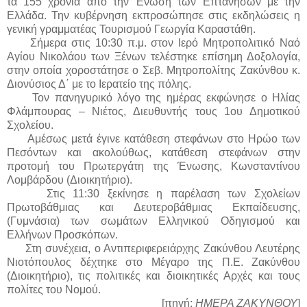
τα 155 χρόνια από την Ένωση των Επτανήσων με την
Ελλάδα. Την κυβέρνηση εκπροσώπησε στις εκδηλώσεις η
γενική γραμματέας Τουρισμού Γεωργία Καραστάθη.
Σήμερα στις 10:30 π.μ. στον Ιερό Μητροπολιτικό Ναό
Αγίου Νικολάου των Ξένων τελέστηκε επίσημη Δοξολογία,
στην οποία χοροστάτησε ο Σεβ. Μητροπολίτης Ζακύνθου κ.
Διονύσιος Δ΄ με το Ιερατείο της πόλης.
Τον πανηγυρικό λόγο της ημέρας εκφώνησε o Ηλίας
Φλάμπουρας – Νιέτος, Διευθυντής τους 1ου Δημοτικού
Σχολείου.
Αμέσως μετά έγινε κατάθεση στεφάνων στο Ηρώο των
Πεσόντων και ακολούθως, κατάθεση στεφάνων στην
προτομή του Πρωτεργάτη της Ένωσης, Κωνσταντίνου
Λομβάρδου (Διοικητήριο).
Στις 11:30 ξεκίνησε η παρέλαση των Σχολείων
Πρωτοβάθμιας και Δευτεροβάθμιας Εκπαίδευσης,
(Γυμνάσια) των σωμάτων Ελληνικού Οδηγισμού και
Ελλήνων Προσκόπων.
Στη συνέχεια, ο Αντιπεριφερειάρχης Ζακύνθου Λευτέρης
Νιοτόπουλος δέχτηκε στο Μέγαρο της Π.Ε. Ζακύνθου
(Διοικητήριο), τις πολιτικές και διοικητικές Αρχές και τους
πολίτες του Νομού.
[πηγή:
ΗΜΕΡΑ ΖΑΚΥΝΘΟΥ
]