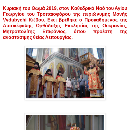
Κυριακή του Θωμά 2019, στον Καθεδρικό Ναό του Αγίου
Γεωργίου του Τροπαιοφόρου της περιώνυμης Μονής
Vydubychi Κιέβου. Εκεί βρέθηκε ο Προκαθήμενος της
Αυτοκέφαλης Ορθόδοξης Εκκλησίας της Ουκρανίας,
Μητροπολίτης Επιφάνιος, όπου προέστη της
αναστάσιμης θείας Λειτουργίας.