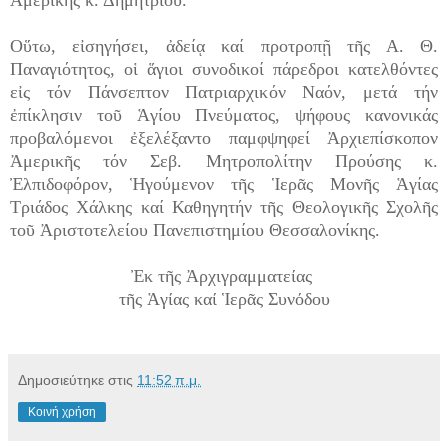
Οὕτω, εἰσηγήσει, ἀδείᾳ καί προτροπῇ τῆς Α. Θ.
Παναγιότητος, οἱ ἅγιοι συνοδικοί πάρεδροι κατελθόντες
εἰς τόν Πάνσεπτον Πατριαρχικόν Ναόν, μετά τήν
ἐπίκλησιν τοῦ Ἁγίου Πνεύματος, ψήφους κανονικάς
προβαλόμενοι ἐξελέξαντο παμφψηφεί Ἀρχιεπίσκοπον
Ἀμερικῆς τόν Σεβ. Μητροπολίτην Προύσης κ.
Ἐλπιδοφόρον, Ἡγούμενον τῆς Ἱερᾶς Μονῆς Ἁγίας
Τριάδος Χάλκης καί Καθηγητήν τῆς Θεολογικῆς Σχολῆς
τοῦ Ἀριστοτελείου Πανεπιστημίου Θεσσαλονίκης.
Ἐκ τῆς Ἀρχιγραμματείας
τῆς Ἁγίας καί Ἱερᾶς Συνόδου
Δημοσιεύτηκε στις
11:52 π.μ.
Κοινή χρήση