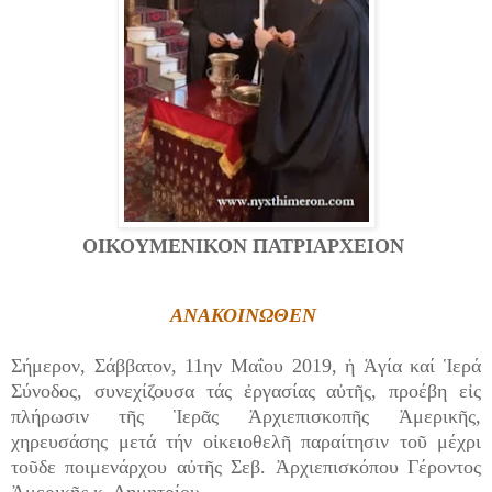
ΟΙΚΟΥΜΕΝΙΚΟΝ ΠΑΤΡΙΑΡΧΕΙΟΝ
ΑΝΑΚΟΙΝΩΘΕΝ
Σήμερον, Σάββατον, 11ην Μαΐου 2019, ἡ Ἁγία καί Ἱερά
Σύνοδος, συνεχίζουσα τάς ἐργασίας αὐτῆς, προέβη εἰς
πλήρωσιν τῆς Ἱερᾶς Ἀρχιεπισκοπῆς Ἀμερικῆς,
χηρευσάσης μετά τήν οἰκειοθελῆ παραίτησιν τοῦ μέχρι
τοῦδε ποιμενάρχου αὐτῆς Σεβ. Ἀρχιεπισκόπου Γέροντος
Ἀμερικῆς κ. Δημητρίου.