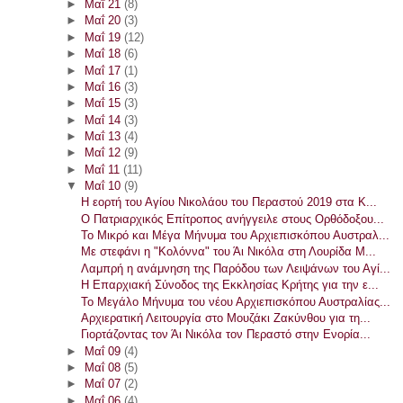
►
Μαΐ 21
(8)
►
Μαΐ 20
(3)
►
Μαΐ 19
(12)
►
Μαΐ 18
(6)
►
Μαΐ 17
(1)
►
Μαΐ 16
(3)
►
Μαΐ 15
(3)
►
Μαΐ 14
(3)
►
Μαΐ 13
(4)
►
Μαΐ 12
(9)
►
Μαΐ 11
(11)
▼
Μαΐ 10
(9)
Η εορτή του Αγίου Νικολάου του Περαστού 2019 στα Κ...
Ο Πατριαρχικός Επίτροπος ανήγγειλε στους Ορθόδοξου...
Το Μικρό και Μέγα Μήνυμα του Αρχιεπισκόπου Αυστραλ...
Με στεφάνι η "Κολόννα" του Άι Νικόλα στη Λουρίδα Μ...
Λαμπρή η ανάμνηση της Παρόδου των Λειψάνων του Αγί...
Η Επαρχιακή Σύνοδος της Εκκλησίας Κρήτης για την ε...
Το Μεγάλο Μήνυμα του νέου Αρχιεπισκόπου Αυστραλίας...
Αρχιερατική Λειτουργία στο Μουζάκι Ζακύνθου για τη...
Γιορτάζοντας τον Άι Νικόλα τον Περαστό στην Ενορία...
►
Μαΐ 09
(4)
►
Μαΐ 08
(5)
►
Μαΐ 07
(2)
►
Μαΐ 06
(4)