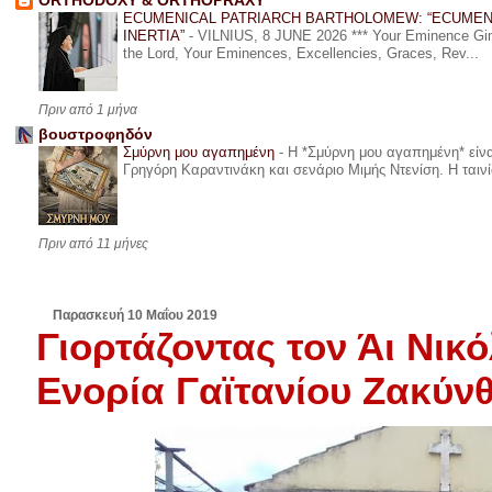
ORTHODOXY & ORTHOPRAXY
ECUMENICAL PATRIARCH BARTHOLOMEW: “ECUMEN
INERTIA”
-
VILNIUS, 8 JUNE 2026 *** Your Eminence Ginta
the Lord, Your Eminences, Excellencies, Graces, Rev...
Πριν από 1 μήνα
βουστροφηδόν
Σμύρνη μου αγαπημένη
-
Η *Σμύρνη μου αγαπημένη* είναι
Γρηγόρη Καραντινάκη και σενάριο Μιμής Ντενίση. Η ταινία
Πριν από 11 μήνες
Παρασκευή 10 Μαΐου 2019
Γιορτάζοντας τον Άι Νικ
Ενορία Γαϊτανίου Ζακύν