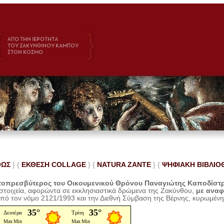
ΘΩΣ
} {
ΕΚΘΕΣΗ COLLAGE
}
{
NATURA ZANTE
} {
ΨΗΦΙΑΚΗ ΒΙΒΛΙΟ
οπρεσβύτερος του Οικουμενικού Θρόνου Παναγιώτης Καποδίστ
 στοιχεία, αφορώντα σε εκκλησιαστικά δρώμενα της Ζακύνθου,
με ανα
από τον νόμο 2121/1993 και την Διεθνή Σύμβαση της Βέρνης, κυρωμέν