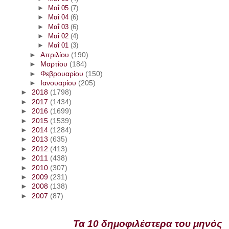
►
Μαΐ 05
(7)
►
Μαΐ 04
(6)
►
Μαΐ 03
(6)
►
Μαΐ 02
(4)
►
Μαΐ 01
(3)
►
Απριλίου
(190)
►
Μαρτίου
(184)
►
Φεβρουαρίου
(150)
►
Ιανουαρίου
(205)
►
2018
(1798)
►
2017
(1434)
►
2016
(1699)
►
2015
(1539)
►
2014
(1284)
►
2013
(635)
►
2012
(413)
►
2011
(438)
►
2010
(307)
►
2009
(231)
►
2008
(138)
►
2007
(87)
Τα 10 δημοφιλέστερα του μηνός