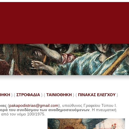
ΘΗΚΗ
} {
ΣΤΡΟΦΑΔΙΑ
} {
ΤΑΙΝΙΟΘΗΚΗ
} {
ΠΙΝΑΚΑΣ ΕΛΕ
ΓΧΟΥ
}
ριας
(
pakapodistrias@gmail.com
), υπεύθυνος Γραφείου Τύπου Ι.
φορά του συνδέσμου των αναδημοσιευόμενων
. Η
πνευματική
η από τον νόμο 100/1975.