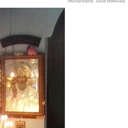
[Φωτορεπορτάζ: Σούλα Βυθούλκα]