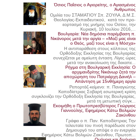
Όσιος Παΐσιος ο Αγιορείτης, ο Αγιασμένος
Άνθρωπος
Ομιλία του ΣΤΑΜΑΤΙΟΥ Σπ. ΖΟΥΛΑ, Δ.Μ.Σ.
Θεολογίας-Εκπαιδευτικού, κατά τον προ-
εορτασμό της μνήμης του Οσίου, την
Κυριακή, 10 Ιουλίου 2016,...
Βουλγαρία: Νέα δημόσια παρέμβαση π.
Νικάνορος μετά την αργία – «Μαζί μας είναι
ο Θεός, μαζί τους είναι η Μόσχα»
Η αντιπαράθεση στους κόλπους της
Ορθόδοξης Εκκλησίας της Βουλγαρίας
συνεχίζεται με αμείωτη ένταση. Λίγες ώρες
μετά την ανακοίνωση της δεκαπε...
Ρήγμα στη Βουλγαρική Εκκλησία: Ο
αρχιμανδρίτης Νικάνωρ ζητά την
αποχώρηση του Πατριάρχη Δανιήλ –
Απάντηση με 15νθήμερη αργία
Ρεπορτάζ-κείμενο: π. Παναγιώτης
Καποδίστριας Σοβαρή εσωτερική κρίση
συγκλονίζει την Ορθόδοξη Εκκλησία της Βουλγαρίας,
μετά τη μετωπική σύγκ...
Εκοιμήθη ο Πρωτοπρεσβύτερος Γεώργιος
Γιαννούλης, Εφημέριος Κάτω Βολιμών
Ζακύνθου
Γράφει ο π. Παν. Καποδίστριας Την
τελευταία του πνοή παρέδωσε στον
Δημιουργό του απόψε ο εν ενεργεία
Εφημέριος Κάτω Βολιμών Ζακύνθου, Πρωτοπ...
Ομόνοια και διχόνοια