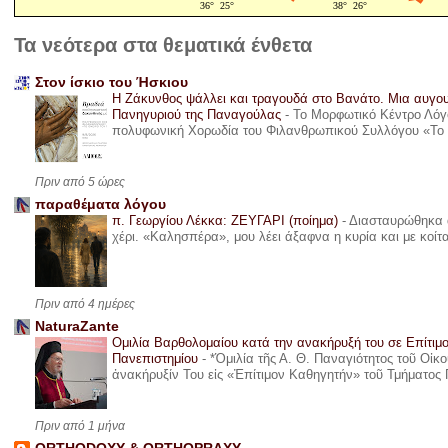
Τα νεότερα στα θεματικά ένθετα
Στον ίσκιο του Ήσκιου
Η Ζάκυνθος ψάλλει και τραγουδά στο Βανάτο. Μια αυγου
Πανηγυριού της Παναγούλας
-
Το Μορφωτικό Κέντρο Λόγο
πολυφωνική Χορωδία του Φιλανθρωπικού Συλλόγου «Το όνε
Πριν από 5 ώρες
παραθέματα λόγου
π. Γεωργίου Λέκκα: ΖΕΥΓΑΡΙ (ποίημα)
-
Διασταυρώθηκα α
χέρι. «Καλησπέρα», μου λέει άξαφνα η κυρία και με κοίτ
Πριν από 4 ημέρες
NaturaZante
Ομιλία Βαρθολομαίου κατά την ανακήρυξή του σε Επίτιμ
Πανεπιστημίου
-
*Ὁμιλία τῆς Α. Θ. Παναγιότητος τοῦ Οἰκ
ἀνακήρυξίν Του εἰς «Ἐπίτιμον Καθηγητήν» τοῦ Τμήματος 
Πριν από 1 μήνα