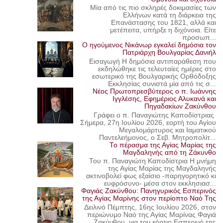
Μία από τις πιο σκληρές δοκιμασίες των
Ελλήνων κατά τη διάρκεια της
Επανάστασης του 1821, αλλά και
μετέπειτα, υπήρξε η διχόνοια. Είτε
προσωπ...
Ο ηγούμενος Νικάνωρ εγκαλεί δημόσια τον
Πατριάρχη Βουλγαρίας Δανιήλ
Εισαγωγή Η δημόσια αντιπαράθεση που
εκδηλώθηκε τις τελευταίες ημέρες στο
εσωτερικό της Βουλγαρικής Ορθόδοξης
Εκκλησίας συνιστά μία από τις σ...
Νέος Πρωτοπρεσβύτερος ο π. Ιωάννης
Ιγγλέσης, Εφημέριος Αλυκανά και
Πηγαδακίων Ζακύνθου
Γράφει ο π. Παναγιώτης Καποδίστριας
Σήμερα, 27η Ιουλίου 2026, εορτή του Αγίου
Μεγαλομάρτυρος και Ιαματικού
Παντελεήμονος, ο Σεβ. Μητροπολίτ...
Το πέρασμα της Αγίας Μαρίας της
Μαγδαληνής από τη Ζάκυνθο
Του π. Παναγιώτη Καποδίστρια Η μνήμη
της Αγίας Μαρίας της Μαγδαληνής
ακτινοβολεί φως εξαίσιο -παρηγορητικό κι
ευφρόσυνο- μέσα στον εκκλησιασ...
Φαγιάς Ζακύνθου: Πανηγυρικός Εσπερινός
της Αγίας Μαρίνης στον περίοπτο Ναό Της
Δειλινό Πέμπτης, 16ης Ιουλίου 2026, στον
περιώνυμο Ναό της Αγίας Μαρίνας Φαγιά
Ζακύνθου, για τον εόρτιο Εσπερινό της