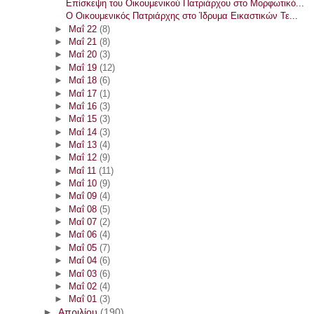
Επίσκεψη του Οικουμενικού Πατριάρχου στο Μορφωτικό...
Ο Οικουμενικός Πατριάρχης στο Ίδρυμα Εικαστικών Τε...
►
Μαΐ 22
(8)
►
Μαΐ 21
(8)
►
Μαΐ 20
(3)
►
Μαΐ 19
(12)
►
Μαΐ 18
(6)
►
Μαΐ 17
(1)
►
Μαΐ 16
(3)
►
Μαΐ 15
(3)
►
Μαΐ 14
(3)
►
Μαΐ 13
(4)
►
Μαΐ 12
(9)
►
Μαΐ 11
(11)
►
Μαΐ 10
(9)
►
Μαΐ 09
(4)
►
Μαΐ 08
(5)
►
Μαΐ 07
(2)
►
Μαΐ 06
(4)
►
Μαΐ 05
(7)
►
Μαΐ 04
(6)
►
Μαΐ 03
(6)
►
Μαΐ 02
(4)
►
Μαΐ 01
(3)
►
Απριλίου
(190)