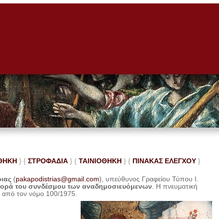
ΘΗΚΗ
} {
ΣΤΡΟΦΑΔΙΑ
} {
ΤΑΙΝΙΟΘΗΚΗ
} {
ΠΙΝΑΚΑΣ ΕΛΕ
ΓΧΟΥ
}
ριας
(
pakapodistrias@gmail.com
), υπεύθυνος Γραφείου Τύπου Ι.
φορά του συνδέσμου των αναδημοσιευόμενων
. Η
πνευματική
η από τον νόμο 100/1975.