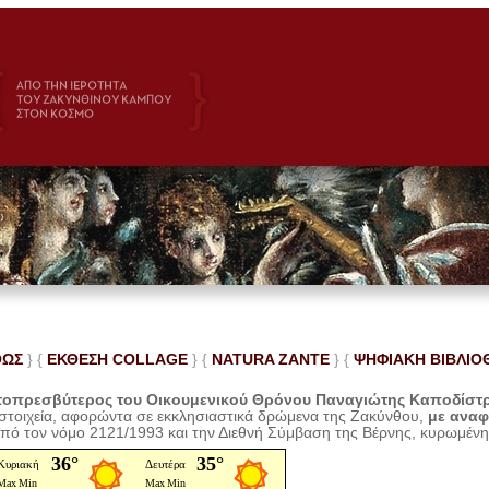
ΘΩΣ
} {
ΕΚΘΕΣΗ COLLAGE
}
{
NATURA ZANTE
} {
ΨΗΦΙΑΚΗ ΒΙΒΛΙΟ
οπρεσβύτερος του Οικουμενικού Θρόνου Παναγιώτης Καποδίστ
 στοιχεία, αφορώντα σε εκκλησιαστικά δρώμενα της Ζακύνθου,
με ανα
από τον νόμο 2121/1993 και την Διεθνή Σύμβαση της Βέρνης, κυρωμέν