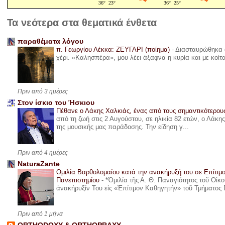
Τα νεότερα στα θεματικά ένθετα
παραθέματα λόγου
π. Γεωργίου Λέκκα: ΖΕΥΓΑΡΙ (ποίημα)
-
Διασταυρώθηκα α
χέρι. «Καλησπέρα», μου λέει άξαφνα η κυρία και με κοίτ
Πριν από 3 ημέρες
Στον ίσκιο του Ήσκιου
Πέθανε ο Λάκης Χαλκιάς, ένας από τους σημαντικότερο
από τη ζωή στις 2 Αυγούστου, σε ηλικία 82 ετών, ο Λάκ
της μουσικής μας παράδοσης. Την είδηση γ...
Πριν από 4 ημέρες
NaturaZante
Ομιλία Βαρθολομαίου κατά την ανακήρυξή του σε Επίτιμ
Πανεπιστημίου
-
*Ὁμιλία τῆς Α. Θ. Παναγιότητος τοῦ Οἰκ
ἀνακήρυξίν Του εἰς «Ἐπίτιμον Καθηγητήν» τοῦ Τμήματος 
Πριν από 1 μήνα