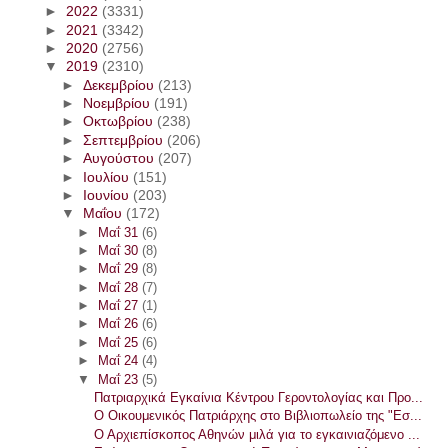
►
2022
(3331)
►
2021
(3342)
►
2020
(2756)
▼
2019
(2310)
►
Δεκεμβρίου
(213)
►
Νοεμβρίου
(191)
►
Οκτωβρίου
(238)
►
Σεπτεμβρίου
(206)
►
Αυγούστου
(207)
►
Ιουλίου
(151)
►
Ιουνίου
(203)
▼
Μαΐου
(172)
►
Μαΐ 31
(6)
►
Μαΐ 30
(8)
►
Μαΐ 29
(8)
►
Μαΐ 28
(7)
►
Μαΐ 27
(1)
►
Μαΐ 26
(6)
►
Μαΐ 25
(6)
►
Μαΐ 24
(4)
▼
Μαΐ 23
(5)
Πατριαρχικά Εγκαίνια Κέντρου Γεροντολογίας και Προ...
Ο Οικουμενικός Πατριάρχης στο Βιβλιοπωλείο της "Εσ...
Ο Αρχιεπίσκοπος Αθηνών μιλά για το εγκαινιαζόμενο ...