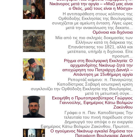
Νικάνορος μετά την αργία – «Μαζί μας είναι
ο Θεός, μαζί τους είναι η Μόσχα»
Η αντιπαράθεση στους κόλπους της
Ορθόδοξης Εκκλησίας της Βουλγαρίας
συνεχίζεται με αμείωτη ένταση. Λίγες ώρες
μετά την ανακοίνωση της δεκαπε...
Ομόνοια και διχόνοια
Μία από τις πιο σκληρές δοκιμασίες των
Ελλήνων κατά τη διάρκεια της
Επανάστασης του 1821, αλλά και
μετέπειτα, υπήρξε η διχόνοια. Είτε
προσωπ...
Ρήγμα στη Βουλγαρική Εκκλησία: Ο
αρχιμανδρίτης Νικάνωρ ζητά την
αποχώρηση του Πατριάρχη Δανιήλ –
Απάντηση με 15νθήμερη αργία
Ρεπορτάζ-κείμενο: π. Παναγιώτης
Καποδίστριας Σοβαρή εσωτερική κρίση
συγκλονίζει την Ορθόδοξη Εκκλησία της Βουλγαρίας,
μετά τη μετωπική σύγκ...
Εκοιμήθη ο Πρωτοπρεσβύτερος Γεώργιος
Γιαννούλης, Εφημέριος Κάτω Βολιμών
Ζακύνθου
Γράφει ο π. Παν. Καποδίστριας Την
τελευταία του πνοή παρέδωσε στον
Δημιουργό του απόψε ο εν ενεργεία
Εφημέριος Κάτω Βολιμών Ζακύνθου, Πρωτοπ...
Ο ηγούμενος Νικάνωρ εγκαλεί δημόσια τον
Πατριάρχη Βουλγαρίας Δανιήλ