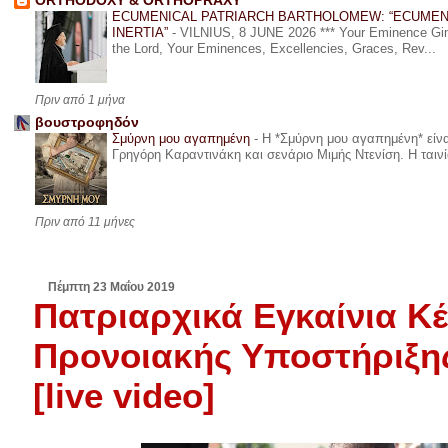
ORTHODOXY & ORTHOPRAXY
ECUMENICAL PATRIARCH BARTHOLOMEW: “ECUMEN
INERTIA”
-
VILNIUS, 8 JUNE 2026 *** Your Eminence Ginta
the Lord, Your Eminences, Excellencies, Graces, Rev...
Πριν από 1 μήνα
βουστροφηδόν
Σμύρνη μου αγαπημένη
-
Η *Σμύρνη μου αγαπημένη* είναι
Γρηγόρη Καραντινάκη και σενάριο Μιμής Ντενίση. Η ταινία
Πριν από 11 μήνες
Πέμπτη 23 Μαΐου 2019
Πατριαρχικά Εγκαίνια Κέ
Προνοιακής Υποστήριξης
[live video]