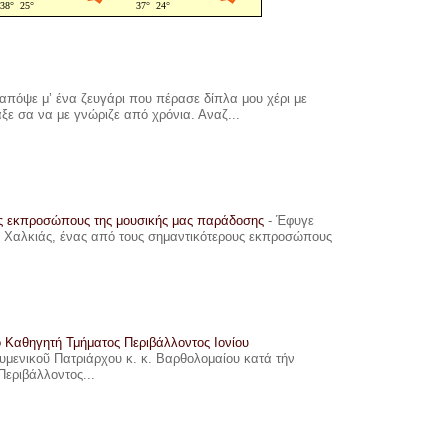
πόψε μ’ ένα ζευγάρι που πέρασε δίπλα μου χέρι με
αξε σα να με γνώριζε από χρόνια. Αναζ...
υς εκπροσώπους της μουσικής μας παράδοσης
-
Έφυγε
ης Χαλκιάς, ένας από τους σημαντικότερους εκπροσώπους
ο Καθηγητή Τμήματος Περιβάλλοντος Ιονίου
ουμενικοῦ Πατριάρχου κ. κ. Βαρθολομαίου κατά τήν
Περιβάλλοντος...