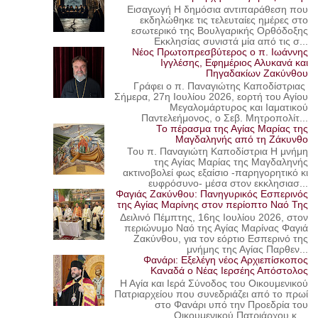
Εισαγωγή Η δημόσια αντιπαράθεση που
εκδηλώθηκε τις τελευταίες ημέρες στο
εσωτερικό της Βουλγαρικής Ορθόδοξης
Εκκλησίας συνιστά μία από τις σ...
Νέος Πρωτοπρεσβύτερος ο π. Ιωάννης
Ιγγλέσης, Εφημέριος Αλυκανά και
Πηγαδακίων Ζακύνθου
Γράφει ο π. Παναγιώτης Καποδίστριας
Σήμερα, 27η Ιουλίου 2026, εορτή του Αγίου
Μεγαλομάρτυρος και Ιαματικού
Παντελεήμονος, ο Σεβ. Μητροπολίτ...
Το πέρασμα της Αγίας Μαρίας της
Μαγδαληνής από τη Ζάκυνθο
Του π. Παναγιώτη Καποδίστρια Η μνήμη
της Αγίας Μαρίας της Μαγδαληνής
ακτινοβολεί φως εξαίσιο -παρηγορητικό κι
ευφρόσυνο- μέσα στον εκκλησιασ...
Φαγιάς Ζακύνθου: Πανηγυρικός Εσπερινός
της Αγίας Μαρίνης στον περίοπτο Ναό Της
Δειλινό Πέμπτης, 16ης Ιουλίου 2026, στον
περιώνυμο Ναό της Αγίας Μαρίνας Φαγιά
Ζακύνθου, για τον εόρτιο Εσπερινό της
μνήμης της Αγίας Παρθεν...
Φανάρι: Εξελέγη νέος Αρχιεπίσκοπος
Καναδά ο Νέας Ιερσέης Απόστολος
Η Αγία και Ιερά Σύνοδος του Οικουμενικού
Πατριαρχείου που συνεδριάζει από το πρωί
στο Φανάρι υπό την Προεδρία του
Οικουμενικού Πατριάρχου κ....