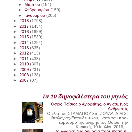
►
Μαρτίου
(184)
►
Φεβρουαρίου
(150)
►
Ιανουαρίου
(205)
►
2018
(1798)
►
2017
(1434)
►
2016
(1699)
►
2015
(1539)
►
2014
(1284)
►
2013
(635)
►
2012
(413)
►
2011
(438)
►
2010
(307)
►
2009
(231)
►
2008
(138)
►
2007
(87)
Τα 10 δημοφιλέστερα του μηνός
Όσιος Παΐσιος ο Αγιορείτης, ο Αγιασμένος
Άνθρωπος
Ομιλία του ΣΤΑΜΑΤΙΟΥ Σπ. ΖΟΥΛΑ, Δ.Μ.Σ.
Θεολογίας-Εκπαιδευτικού, κατά τον προ-
εορτασμό της μνήμης του Οσίου, την
Κυριακή, 10 Ιουλίου 2016,...
Βουλγαρία: Νέα δημόσια παρέμβαση π.