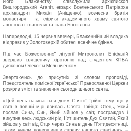
Його Блаженству співслужили архієпископ
Вишгородський Агапіт, екзарх Вселенського Патріарха
архімандрит Михаїл (Аніщенко), всечесна братія
монастиря та клірики академічного храму святого
апостола і євангелиста Іоана Богослова.
Напередодні, 15 червня ввечері, Блаженнійший владика
відправив у Золотоверхій обителі всенічне бдіння.
Під час Божественної літургії Митрополит Епіфаній
звершив священичу хіротонію над студентом КПБА
дияконом Олексієм Мельніченком.
Звертаючись до присутніх зі словом проповіді,
Предстоятель помісної Української Православної Церкви
розкрив зміст та значення сьогоднішнього свята.
«Цей день називається днем Святої Трійці тому, що у
світі в повній мірі явилась Свята Трійця: Отець, Який
послав Сина, Син, Який зійшов у світ, постраждав і
викупив весь людський рід, і Утішитель Дух Святий, Який
зійшов у світ від Отця через Сина в день П’ятидесятниці,
таким чином довершивши справу нашого спасіння», –