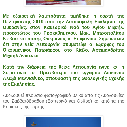
Με εξαιρετική λαμπρότητα τιμήθηκε η εορτή της
Πεντηκοστής 2019 από την Αυτοκέφαλη Εκκλησία της
Ουκρανίας, στον Καθεδρικό Ναό του Αγίου Μιχαήλ,
προεστώτος του Προκαθημένου, Μακ. Μητροπολίτου
Κιέβου και πάσης Ουκρανίας κ. Επιφανίου. Σημειωτέον
ότι στην θεία Λειτουργία συμμετείχε ο Έξαρχος του
Οικουμενικού Πατριάρχου στο Κίεβο, Αρχιμανδρίτης
Μιχαήλ Ανισένκο.
Κατά την διάρκεια της θείας Λειτουργία έγινε και η
Χειροτονία σε Πρεσβύτερο του εγγάμου Διακόνου
Αλεξέι Μελνισένκο, σπουδαστή της Θεολογικής Σχολής
της Εκκλησίας.
Ακολουθεί πλούσιο φωτογραφικό υλικό από τις Ακολουθίες
του Σαββατόβραδου (Εσπερινό και Όρθρο) και από τα της
Κυριακής της εορτής: