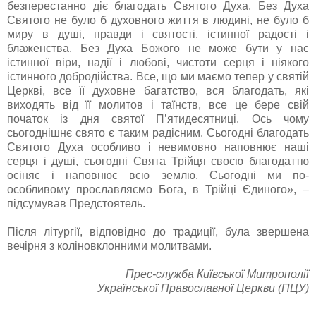
безперестанно діє благодать Святого Духа. Без Духа
Святого не було б духовного життя в людині, не було б
миру в душі, правди і святості, істинної радості і
блаженства. Без Духа Божого не може бути у нас
істинної віри, надії і любові, чистоти серця і ніякого
істинного добродійства. Все, що ми маємо тепер у святій
Церкві, все її духовне багатство, вся благодать, які
виходять від її молитов і таїнств, все це бере свій
початок із дня святої П’ятидесятниці. Ось чому
сьогоднішнє свято є таким радісним. Сьогодні благодать
Святого Духа особливо і невимовно наповнює наші
серця і душі, сьогодні Свята Трійця своєю благодаттю
осіняє і наповнює всю землю. Сьогодні ми по-
особливому прославляємо Бога, в Трійці Єдиного», –
підсумував Предстоятель.
Після літургії, відповідно до традиції, була звершена
вечірня з коліновклонними молитвами.
Прес-служба Київської Митрополії
Української Православної Церкви (ПЦУ)