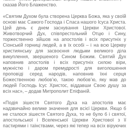
сказав Його Блаженство.
«Святим Духом була створена Церква Божа, яка у своїй
основі має Самого Господа і Спаса нашого Ісуса Христа.
Цей день є днем заснування Церкви Христової.
Животворчий Дух, співпрестольний Отцю і Сину,
торжественно зійшов на апостолів і всіх присутніх у
Сіонській горниці людей, а в їх особі – і на всю Церкву
християнську для засвоєння людьми великого діла
викуплення, звершеного Сином Божим. Святий Дух
наповнив апостолів і всіх присутніх силою віри,
мужністю і даром премудрості для виголошення
проповіді серед народів, наповнив їхні серця
Божественною любов’ю, такою любов’ю, яку мав до
людей Господь Ісус Христос, віддавши Свою душу за
всіх нас», – додав Митрополит Епіфаній.
«Подія зішестя Святого Духа на апостолів має
надзвичайно велике значення для всієї Церкви. Якщо б
не сталося зішестя Святого Духа, то не було б і святої,
апостольської і Вселенської Церкви Христової з її
пастирями і таїнствами, через які тепер на всіх віруючих