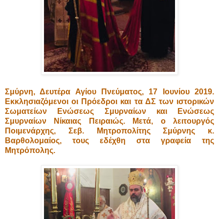
Σμύρνη, Δευτέρα Αγίου Πνεύματος, 17 Ιουνίου 2019.
Εκκλησιαζόμενοι οι Πρόεδροι και τα ΔΣ των ιστορικών
Σωματείων Ενώσεως Σμυρναίων και Ενώσεως
Σμυρναίων Νίκαιας Πειραιώς. Μετά, ο λειτουργός
Ποιμενάρχης, Σεβ. Μητροπολίτης Σμύρνης κ.
Βαρθολομαίος, τους εδέχθη στα γραφεία της
Μητρόπολης.