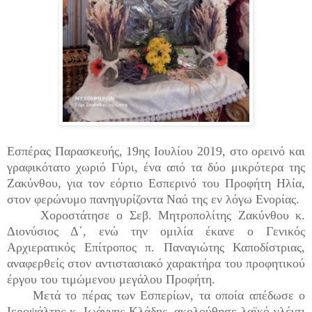
Εσπέρας Παρασκευής, 19ης Ιουλίου 2019, στο ορεινό και
γραφικότατο χωριό Γύρι, ένα από τα δύο μικρότερα της
Ζακύνθου, για τον εόρτιο Εσπερινό του Προφήτη Ηλία,
στον φερώνυμο πανηγυρίζοντα Ναό της εν λόγω Ενορίας.
Χοροστάτησε ο Σεβ. Μητροπολίτης Ζακύνθου κ.
Διονύσιος Δ΄, ενώ την ομιλία έκανε ο Γενικός
Αρχιερατικός Επίτροπος π. Παναγιώτης Καποδίστριας,
αναφερθείς στον αντιστασιακό χαρακτήρα του προφητικού
έργου του τιμώμενου μεγάλου Προφήτη.
Μετά το πέρας των Εσπερίων, τα οποία απέδωσε ο
Ιεροψάλτης κ. Ιωάννης Κλάδης, ακολούθησε λαϊκό γλέντι