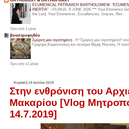
ORTHODOXY & ORTHOPRAXY
ECUMENICAL PATRIARCH BARTHOLOMEW: “ECUMEN
INERTIA”
-
VILNIUS, 8 JUNE 2026 *** Your Eminence Ginta
the Lord, Your Eminences, Excellencies, Graces, Rev...
Πριν από 1 μήνα
βουστροφηδόν
Σμύρνη μου αγαπημένη
-
Η *Σμύρνη μου αγαπημένη* είναι
Γρηγόρη Καραντινάκη και σενάριο Μιμής Ντενίση. Η ταινία
Πριν από 11 μήνες
Κυριακή 14 Ιουλίου 2019
Στην ενθρόνιση του Αρχ
Μακαρίου [Vlog Μητροπο
14.7.2019]