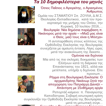
Τα 10 δημοφιλέστερα του μηνός
Όσιος Παΐσιος ο Αγιορείτης, ο Αγιασμένος
Άνθρωπος
Ομιλία του ΣΤΑΜΑΤΙΟΥ Σπ. ΖΟΥΛΑ, Δ.Μ.Σ.
Θεολογίας-Εκπαιδευτικού, κατά τον προ-
εορτασμό της μνήμης του Οσίου, την
Κυριακή, 10 Ιουλίου 2016,...
Βουλγαρία: Νέα δημόσια παρέμβαση π.
Νικάνορος μετά την αργία – «Μαζί μας είναι
ο Θεός, μαζί τους είναι η Μόσχα»
Η αντιπαράθεση στους κόλπους της
Ορθόδοξης Εκκλησίας της Βουλγαρίας
συνεχίζεται με αμείωτη ένταση. Λίγες ώρες
μετά την ανακοίνωση της δεκαπε...
Ομόνοια και διχόνοια
Μία από τις πιο σκληρές δοκιμασίες των
Ελλήνων κατά τη διάρκεια της
Επανάστασης του 1821, αλλά και
μετέπειτα, υπήρξε η διχόνοια. Είτε
προσωπ...
Ρήγμα στη Βουλγαρική Εκκλησία: Ο
αρχιμανδρίτης Νικάνωρ ζητά την
αποχώρηση του Πατριάρχη Δανιήλ –
Απάντηση με 15νθήμερη αργία
Ρεπορτάζ-κείμενο: π. Παναγιώτης
Καποδίστριας Σοβαρή εσωτερική κρίση
συγκλονίζει την Ορθόδοξη Εκκλησία της Βουλγαρίας,
μετά τη μετωπική σύγκ...