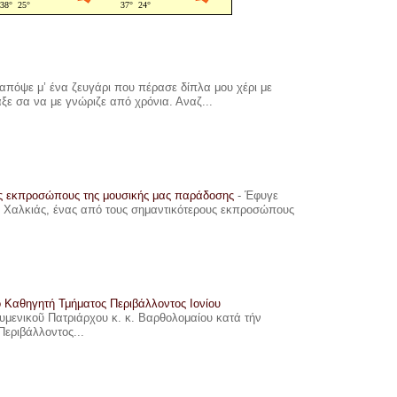
πόψε μ’ ένα ζευγάρι που πέρασε δίπλα μου χέρι με
αξε σα να με γνώριζε από χρόνια. Αναζ...
υς εκπροσώπους της μουσικής μας παράδοσης
-
Έφυγε
ης Χαλκιάς, ένας από τους σημαντικότερους εκπροσώπους
ο Καθηγητή Τμήματος Περιβάλλοντος Ιονίου
ουμενικοῦ Πατριάρχου κ. κ. Βαρθολομαίου κατά τήν
Περιβάλλοντος...