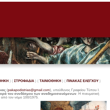
ΘΗΚΗ
} {
ΣΤΡΟΦΑΔΙΑ
} {
ΤΑΙΝΙΟΘΗΚΗ
} {
ΠΙΝΑΚΑΣ ΕΛΕ
ΓΧΟΥ
}
ριας
(
pakapodistrias@gmail.com
), υπεύθυνος Γραφείου Τύπου Ι.
φορά του συνδέσμου των αναδημοσιευόμενων
. Η
πνευματική
η από τον νόμο 100/1975.