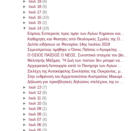
►
Ιουλ 19
(4)
►
Ιουλ 18
(5)
►
Ιουλ 17
(8)
►
Ιουλ 16
(10)
►
Ιουλ 15
(2)
▼
Ιουλ 14
(10)
Εόρτιος Εσπερινός προς τιμήν των Αγίων Κηρύκου και...
Καθηγητές και Φοιτητές από Θεολογικές Σχολές της Ο...
Δελτίο ειδήσεων εκ Φαναρίου 14ης Ιουλίου 2019
Σεμνοπρεπώς τιμήθηκε ο Όσιος Παΐσιος ο Αγιορείτης ...
Ο ΟΣΙΟΣ ΠΑΪΣΙΟΣ Ο ΝΕΟΣ. Συνοπτικά στοιχεία του βίο...
Μελιτηνής Μάξιμος: “Η ζωή των πιστών δεν μπορεί να...
Αρχιερατική Λειτουργία κατά το Πανηγύρι των Αγίων ...
Στελέχη της Αυτοκέφαλης Εκκλησίας της Ουκρανίας, μ...
Στην ενθρόνιση του Αρχιεπισκόπου Αυστραλίας Μακαρί...
Δήλωση για προσβλητικές δηλώσεις στελέχους της εν ...
►
Ιουλ 13
(7)
►
Ιουλ 12
(6)
►
Ιουλ 11
(6)
►
Ιουλ 10
(5)
►
Ιουλ 09
(1)
►
Ιουλ 08
(1)
►
Ιουλ 07
(4)
►
Ιουλ 06
(6)
►
Ιουλ 05
(3)