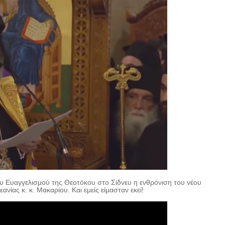
 Ευαγγελισμού της Θεοτόκου στο Σίδνευ η ενθρόνιση του νέου
ίας κ. κ. Μακαρίου. Και εμείς είμασταν εκεί!