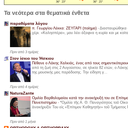
Τα νεότερα στα θεματικά ένθετα
παραθέματα λόγου
π. Γεωργίου Λέκκα: ΖΕΥΓΑΡΙ (ποίημα)
-
Διασταυρώθηκα α
χέρι. «Καλησπέρα», μου λέει άξαφνα η κυρία και με κοίτ
Πριν από 3 ημέρες
Στον ίσκιο του Ήσκιου
Πέθανε ο Λάκης Χαλκιάς, ένας από τους σημαντικότερο
από τη ζωή στις 2 Αυγούστου, σε ηλικία 82 ετών, ο Λάκ
της μουσικής μας παράδοσης. Την είδηση γ...
Πριν από 4 ημέρες
NaturaZante
Ομιλία Βαρθολομαίου κατά την ανακήρυξή του σε Επίτιμ
Πανεπιστημίου
-
*Ὁμιλία τῆς Α. Θ. Παναγιότητος τοῦ Οἰκ
ἀνακήρυξίν Του εἰς «Ἐπίτιμον Καθηγητήν» τοῦ Τμήματος 
Πριν από 1 μήνα