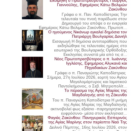
Εκοιμήθη ο Πρωτοπρεσβύτερος Γεώργιος
Γιαννούλης, Εφημέριος Κάτω Βολιμών
Ζακύνθου
Γράφει ο π. Παν. Καποδίστριας Την
τελευταία του πνοή παρέδωσε στον
Δημιουργό του απόψε ο εν ενεργεία
Εφημέριος Κάτω Βολιμών Ζακύνθου, Πρωτοπ...
Ο ηγούμενος Νικάνωρ εγκαλεί δημόσια τον
Πατριάρχη Βουλγαρίας Δανιήλ
Εισαγωγή Η δημόσια αντιπαράθεση που
εκδηλώθηκε τις τελευταίες ημέρες στο
εσωτερικό της Βουλγαρικής Ορθόδοξης
Εκκλησίας συνιστά μία από τις σ...
Νέος Πρωτοπρεσβύτερος ο π. Ιωάννης
Ιγγλέσης, Εφημέριος Αλυκανά και
Πηγαδακίων Ζακύνθου
Γράφει ο π. Παναγιώτης Καποδίστριας
Σήμερα, 27η Ιουλίου 2026, εορτή του Αγίου
Μεγαλομάρτυρος και Ιαματικού
Παντελεήμονος, ο Σεβ. Μητροπολίτ...
Το πέρασμα της Αγίας Μαρίας της
Μαγδαληνής από τη Ζάκυνθο
Του π. Παναγιώτη Καποδίστρια Η μνήμη
της Αγίας Μαρίας της Μαγδαληνής
ακτινοβολεί φως εξαίσιο -παρηγορητικό κι
ευφρόσυνο- μέσα στον εκκλησιασ...
Φαγιάς Ζακύνθου: Πανηγυρικός Εσπερινός
της Αγίας Μαρίνης στον περίοπτο Ναό Της
Δειλινό Πέμπτης, 16ης Ιουλίου 2026, στον