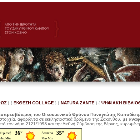
ΘΩΣ
} {
ΕΚΘΕΣΗ COLLAGE
}
{
NATURA ZANTE
} {
ΨΗΦΙΑΚΗ ΒΙΒΛΙΟ
οπρεσβύτερος του Οικουμενικού Θρόνου Παναγιώτης Καποδίστ
 στοιχεία, αφορώντα σε εκκλησιαστικά δρώμενα της Ζακύνθου,
με ανα
από τον νόμο 2121/1993 και την Διεθνή Σύμβαση της Βέρνης, κυρωμέν