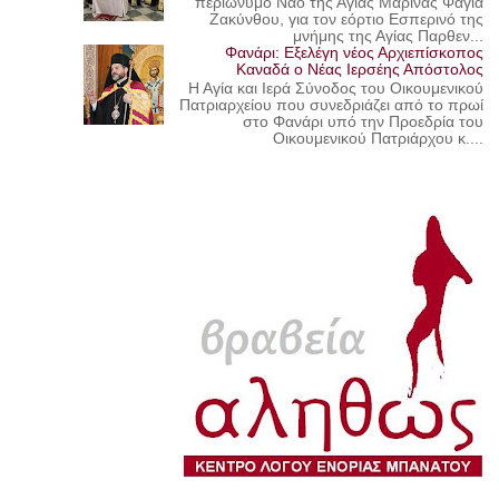
περιώνυμο Ναό της Αγίας Μαρίνας Φαγιά
Ζακύνθου, για τον εόρτιο Εσπερινό της
μνήμης της Αγίας Παρθεν...
Φανάρι: Εξελέγη νέος Αρχιεπίσκοπος
Καναδά ο Νέας Ιερσέης Απόστολος
Η Αγία και Ιερά Σύνοδος του Οικουμενικού
Πατριαρχείου που συνεδριάζει από το πρωί
στο Φανάρι υπό την Προεδρία του
Οικουμενικού Πατριάρχου κ....