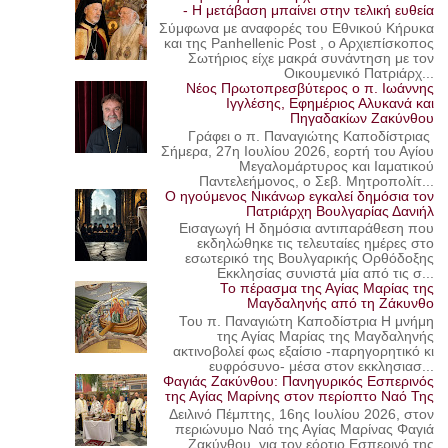
- Η μετάβαση μπαίνει στην τελική ευθεία
Σύμφωνα με αναφορές του Εθνικού Κήρυκα
και της Panhellenic Post , ο Αρχιεπίσκοπος
Σωτήριος είχε μακρά συνάντηση με τον
Οικουμενικό Πατριάρχ...
Νέος Πρωτοπρεσβύτερος ο π. Ιωάννης
Ιγγλέσης, Εφημέριος Αλυκανά και
Πηγαδακίων Ζακύνθου
Γράφει ο π. Παναγιώτης Καποδίστριας
Σήμερα, 27η Ιουλίου 2026, εορτή του Αγίου
Μεγαλομάρτυρος και Ιαματικού
Παντελεήμονος, ο Σεβ. Μητροπολίτ...
Ο ηγούμενος Νικάνωρ εγκαλεί δημόσια τον
Πατριάρχη Βουλγαρίας Δανιήλ
Εισαγωγή Η δημόσια αντιπαράθεση που
εκδηλώθηκε τις τελευταίες ημέρες στο
εσωτερικό της Βουλγαρικής Ορθόδοξης
Εκκλησίας συνιστά μία από τις σ...
Το πέρασμα της Αγίας Μαρίας της
Μαγδαληνής από τη Ζάκυνθο
Του π. Παναγιώτη Καποδίστρια Η μνήμη
της Αγίας Μαρίας της Μαγδαληνής
ακτινοβολεί φως εξαίσιο -παρηγορητικό κι
ευφρόσυνο- μέσα στον εκκλησιασ...
Φαγιάς Ζακύνθου: Πανηγυρικός Εσπερινός
της Αγίας Μαρίνης στον περίοπτο Ναό Της
Δειλινό Πέμπτης, 16ης Ιουλίου 2026, στον
περιώνυμο Ναό της Αγίας Μαρίνας Φαγιά
Ζακύνθου, για τον εόρτιο Εσπερινό της