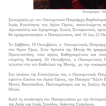
Φωτογραφία: Οικ
Συνεργασία με τον Οικουμενικό Πατριάρχη Βαρθολομαί
Ιεράς Κοινότητος του Αγίου Όρους, αποτελούμενη 
Αγιοπαυλίτη και Ιερομόναχο Σισώη Ξενοφωντινό, προκ
θα πραγματοποιήσει ο Παναγιώτατος, από 19 έως 22 Οκ
Το Σάββατο, 19 Οκτωβρίου, ο Οικουμενικός Πατριάρχ
στο Άγιον Όρος. Στον Αρσανά της Μονής θα πραγμα
Πρωτεπιστάτη, τους αγίους Καθηγουμένους και το
επομένη, Κυριακή, 20 Οκτωβρίου, ο Οικουμενικός Π
τελεστεί στο νέο Καθολικό της Μονής, με την ευκαιρία
Στο πλαίσιο της Επισκέψεώς του, ο Οικουμενικός Πατρ
εφέστιο Εικόνα του Αγίου Όρους, την Παναγία “Άξιόν Ε
Μονές Βατοπαιδίου, Παντοκράτορος και τις Σκήτες Α
Ηλιού.
Κατά τη συνάντηση του Παναγιωτάτου με την Αντιπροσ
της Αγίας και Ιεράς Συνόδου, διάκονος Γρηγόριος.