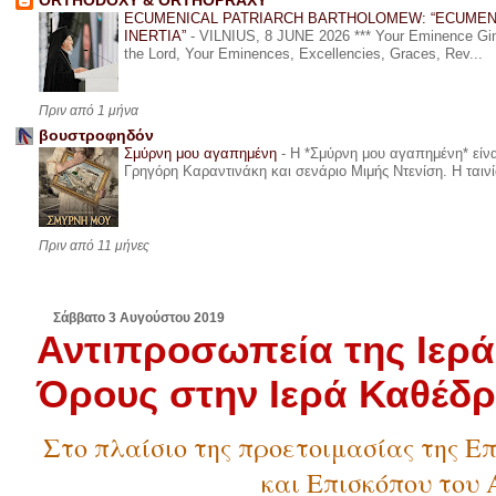
ORTHODOXY & ORTHOPRAXY
ECUMENICAL PATRIARCH BARTHOLOMEW: “ECUMEN
INERTIA”
-
VILNIUS, 8 JUNE 2026 *** Your Eminence Ginta
the Lord, Your Eminences, Excellencies, Graces, Rev...
Πριν από 1 μήνα
βουστροφηδόν
Σμύρνη μου αγαπημένη
-
Η *Σμύρνη μου αγαπημένη* είναι
Γρηγόρη Καραντινάκη και σενάριο Μιμής Ντενίση. Η ταινία
Πριν από 11 μήνες
Σάββατο 3 Αυγούστου 2019
Αντιπροσωπεία της Ιερά
Όρους στην Ιερά Καθέδρ
Στο πλαίσιο της προετοιμασίας της 
και Επισκόπου του 