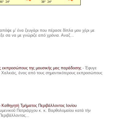
πόψε μ’ ένα ζευγάρι που πέρασε δίπλα μου χέρι με
αξε σα να με γνώριζε από χρόνια. Αναζ...
υς εκπροσώπους της μουσικής μας παράδοσης
-
Έφυγε
ης Χαλκιάς, ένας από τους σημαντικότερους εκπροσώπους
ο Καθηγητή Τμήματος Περιβάλλοντος Ιονίου
ουμενικοῦ Πατριάρχου κ. κ. Βαρθολομαίου κατά τήν
Περιβάλλοντος...