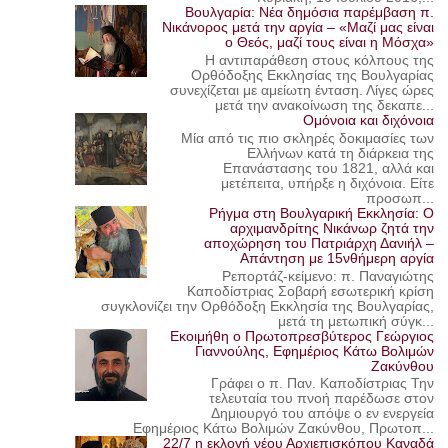
Βουλγαρία: Νέα δημόσια παρέμβαση π.
Νικάνορος μετά την αργία – «Μαζί μας είναι
ο Θεός, μαζί τους είναι η Μόσχα»
Η αντιπαράθεση στους κόλπους της
Ορθόδοξης Εκκλησίας της Βουλγαρίας
συνεχίζεται με αμείωτη ένταση. Λίγες ώρες
μετά την ανακοίνωση της δεκαπε...
Ομόνοια και διχόνοια
Μία από τις πιο σκληρές δοκιμασίες των
Ελλήνων κατά τη διάρκεια της
Επανάστασης του 1821, αλλά και
μετέπειτα, υπήρξε η διχόνοια. Είτε
προσωπ...
Ρήγμα στη Βουλγαρική Εκκλησία: Ο
αρχιμανδρίτης Νικάνωρ ζητά την
αποχώρηση του Πατριάρχη Δανιήλ –
Απάντηση με 15νθήμερη αργία
Ρεπορτάζ-κείμενο: π. Παναγιώτης
Καποδίστριας Σοβαρή εσωτερική κρίση
συγκλονίζει την Ορθόδοξη Εκκλησία της Βουλγαρίας,
μετά τη μετωπική σύγκ...
Εκοιμήθη ο Πρωτοπρεσβύτερος Γεώργιος
Γιαννούλης, Εφημέριος Κάτω Βολιμών
Ζακύνθου
Γράφει ο π. Παν. Καποδίστριας Την
τελευταία του πνοή παρέδωσε στον
Δημιουργό του απόψε ο εν ενεργεία
Εφημέριος Κάτω Βολιμών Ζακύνθου, Πρωτοπ...
22/7 η εκλογή νέου Αρχιεπισκόπου Καναδά