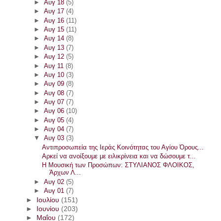
►
Αυγ 18
(5)
►
Αυγ 17
(4)
►
Αυγ 16
(11)
►
Αυγ 15
(11)
►
Αυγ 14
(8)
►
Αυγ 13
(7)
►
Αυγ 12
(5)
►
Αυγ 11
(8)
►
Αυγ 10
(3)
►
Αυγ 09
(8)
►
Αυγ 08
(7)
►
Αυγ 07
(7)
►
Αυγ 06
(10)
►
Αυγ 05
(4)
►
Αυγ 04
(7)
▼
Αυγ 03
(3)
Αντιπροσωπεία της Ιεράς Κοινότητας του Αγίου Όρους...
Αρκεί να ανοίξουμε με ειλικρίνεια και να δώσουμε τ...
Η Μουσική των Προσώπων: ΣΤΥΛΙΑΝΟΣ ΦΛΟΙΚΟΣ,
Άρχων Λ...
►
Αυγ 02
(5)
►
Αυγ 01
(7)
►
Ιουλίου
(151)
►
Ιουνίου
(203)
►
Μαΐου
(172)