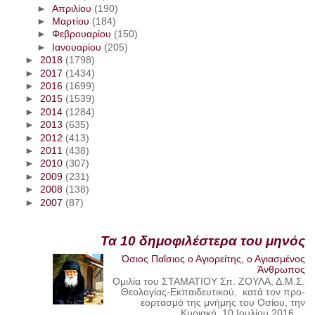
►
Απριλίου
(190)
►
Μαρτίου
(184)
►
Φεβρουαρίου
(150)
►
Ιανουαρίου
(205)
►
2018
(1798)
►
2017
(1434)
►
2016
(1699)
►
2015
(1539)
►
2014
(1284)
►
2013
(635)
►
2012
(413)
►
2011
(438)
►
2010
(307)
►
2009
(231)
►
2008
(138)
►
2007
(87)
Τα 10 δημοφιλέστερα του μηνός
Όσιος Παΐσιος ο Αγιορείτης, ο Αγιασμένος
Άνθρωπος
Ομιλία του ΣΤΑΜΑΤΙΟΥ Σπ. ΖΟΥΛΑ, Δ.Μ.Σ.
Θεολογίας-Εκπαιδευτικού, κατά τον προ-
εορτασμό της μνήμης του Οσίου, την
Κυριακή, 10 Ιουλίου 2016,...