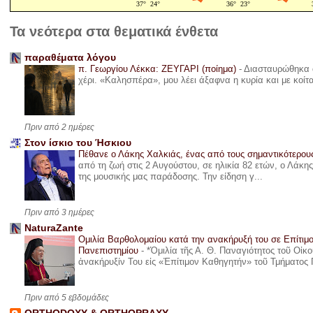
Τα νεότερα στα θεματικά ένθετα
παραθέματα λόγου
π. Γεωργίου Λέκκα: ΖΕΥΓΑΡΙ (ποίημα)
-
Διασταυρώθηκα α
χέρι. «Καλησπέρα», μου λέει άξαφνα η κυρία και με κοίτ
Πριν από 2 ημέρες
Στον ίσκιο του Ήσκιου
Πέθανε ο Λάκης Χαλκιάς, ένας από τους σημαντικότερο
από τη ζωή στις 2 Αυγούστου, σε ηλικία 82 ετών, ο Λάκ
της μουσικής μας παράδοσης. Την είδηση γ...
Πριν από 3 ημέρες
NaturaZante
Ομιλία Βαρθολομαίου κατά την ανακήρυξή του σε Επίτιμ
Πανεπιστημίου
-
*Ὁμιλία τῆς Α. Θ. Παναγιότητος τοῦ Οἰκ
ἀνακήρυξίν Του εἰς «Ἐπίτιμον Καθηγητήν» τοῦ Τμήματος 
Πριν από 5 εβδομάδες