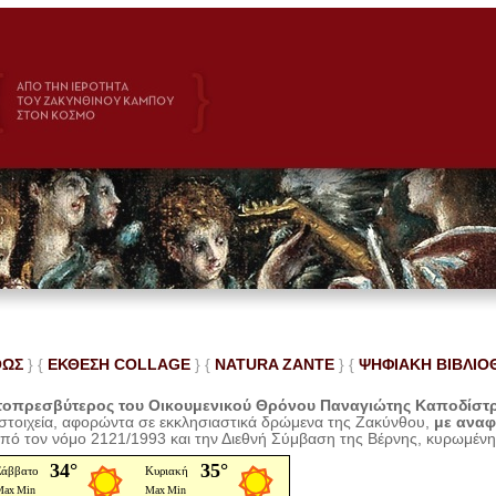
ΘΩΣ
} {
ΕΚΘΕΣΗ COLLAGE
}
{
NATURA ZANTE
} {
ΨΗΦΙΑΚΗ ΒΙΒΛΙΟ
οπρεσβύτερος του Οικουμενικού Θρόνου Παναγιώτης Καποδίστ
 στοιχεία, αφορώντα σε εκκλησιαστικά δρώμενα της Ζακύνθου,
με ανα
από τον νόμο 2121/1993 και την Διεθνή Σύμβαση της Βέρνης, κυρωμέν