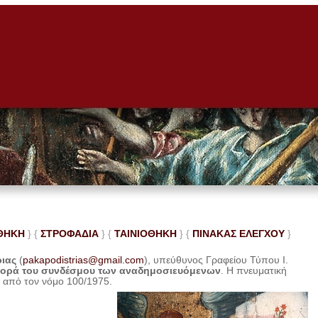
ΘΗΚΗ
} {
ΣΤΡΟΦΑΔΙΑ
} {
ΤΑΙΝΙΟΘΗΚΗ
} {
ΠΙΝΑΚΑΣ ΕΛΕ
ΓΧΟΥ
}
ριας
(
pakapodistrias@gmail.com
), υπεύθυνος Γραφείου Τύπου Ι.
φορά του συνδέσμου των αναδημοσιευόμενων
. Η
πνευματική
η από τον νόμο 100/1975.