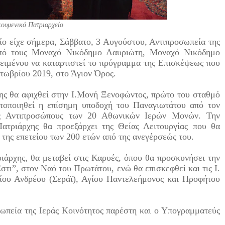
ουμενικό Πατριαρχείο
ο είχε σήμερα, Σάββατο, 3 Αυγούστου, Αντιπροσωπεία της
από τους Μοναχό Νικόδημο Λαυριώτη, Μοναχό Νικόδημο
ειμένου να καταρτιστεί το πρόγραμμα της Επισκέψεως που
τωβρίου 2019, στο Άγιον Όρος.
ης θα αφιχθεί στην Ι.Μονή Ξενοφώντος, πρώτο του σταθμό
τοποιηθεί η επίσημη υποδοχή του Παναγιωτάτου από τον
υς Αντιπροσώπους των 20 Αθωνικών Ιερών Μονών. Την
ατριάρχης θα προεξάρχει της Θείας Λειτουργίας που θα
 της επετείου των 200 ετών από της ανεγέρσεώς του.
ιάρχης, θα μεταβεί στις Καρυές, όπου θα προσκυνήσει την
στι”, στον Ναό του Πρωτάτου, ενώ θα επισκεφθεί και τις Ι.
γίου Ανδρέου (Σεράϊ), Αγίου Παντελεήμονος και Προφήτου
ωπεία της Ιεράς Κοινότητος παρέστη και ο Υπογραμματεύς