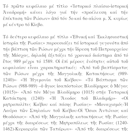
Τό πρῶτο κεφάλαιο μέ τίτλο «Ἱστορικό πλαίσιο-ἱστορική
Ἀναδρομή» κάνει λόγο γιά τήν «προέλευση καί τήν
ἐπέκταση τῶν Ρώσων» ἀπό τόν 5ο καί 6ο αἰώνα μ. Χ. κυρίως
μέ κέντρο τό Κίεβο.
Τό δεύτερο κεφάλαιο μέ τίτλο «Ἐθνική καί Ἐκκλησιαστική
ἱστορία τῆς Ρωσίας» παρουσιάζει τά ἱστορικά γεγονότα ἀπό
τήν βάπτιση τῶν Ρώσων μέχρι τήν ἵδρυση τοῦ Πατριαρχείου
τῆς Μόσχας, δηλαδή ἐξετάζει τό χρονικό διάστημα ἀπό τό
ἔτος 989 μέχρι τό 1589. Οἱ ἐπί μέρους ἑνότητες αὐτοῦ τοῦ
κεφαλαίου εἶναι χαρακτηριστικές: «Ἀπό τοῦ βαπτίσματος
τῶν Ρώσων μέχρι τῆς Μογγολικῆς Κατακτήσεως (989-
1240)»· «Ἡ Ἡγεμονία τοῦ Κιέβου»· «Τό Βάπτισμα τῶν
Ρώσων (988-989) –ὁ ἅγιος ἰσαπόστολος Βλαδίμηρος ὁ Μέγας
(1015)»· «Ἀπό τόν Μέγα Βλαδίμηρο (1015) στήν Ταταρική
Κατάκτηση (1240)· «Ἡ Ἄνοδος τοῦ Βλαδιμήρ»· «Οἱ
μητροπολίτες Κιέβου καί πάσης Ρωσίας»· «Μοναχισμός-Ἡ
Λαύρα τῶν Σπηλαίων τοῦ Κιέβου-Οἱ Ὅσιοι Ἀντώνιος καί
Θεοδόσιος»· «Ἀπό τῆς Μογγολικῆς κατακτήσεως τῆς Ρωσίας
μέχρι τῆς διαιρέσεως τῆς Μητροπόλεως τῆς Ρωσίας (1240-
1462)-Κυριαρχία τῶν Τατάρων»· «Ἀπό τῆς διαιρέσεως τῆς