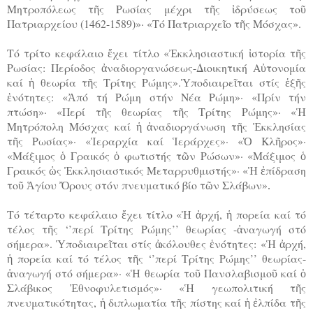
Μητροπόλεως τῆς Ρωσίας μέχρι τῆς ἱδρύσεως τοῦ
Πατριαρχείου (1462-1589)»· «Τό Πατριαρχεῖο τῆς Μόσχας».
Τό τρίτο κεφάλαιο ἔχει τίτλο «Ἐκκλησιαστική ἱστορία τῆς
Ρωσίας: Περίοδος ἀναδιοργανώσεως-Διοικητική Αὐτονομία
καί ἡ θεωρία τῆς Τρίτης Ρώμης».Ὑποδιαιρεῖται στίς ἑξῆς
ἑνότητες: «Ἀπό τή Ρώμη στήν Νέα Ρώμη»· «Πρίν τήν
πτώση»· «Περί τῆς θεωρίας τῆς Τρίτης Ρώμης»· «Ἡ
Μητρόπολη Μόσχας καί ἡ ἀναδιοργάνωση τῆς Ἐκκλησίας
τῆς Ρωσίας»· «Ἱεραρχία καί Ἱεράρχες»· «Ὁ Κλῆρος»·
«Μάξιμος ὁ Γραικός ὁ φωτιστής τῶν Ρώσων»· «Μάξιμος ὁ
Γραικός ὡς Ἐκκλησιαστικός Μεταρρυθμιστής»· «Ἡ ἐπίδραση
τοῦ Ἁγίου Ὄρους στόν πνευματικό βίο τῶν Σλάβων»
.
Τό τέταρτο κεφάλαιο ἔχει τίτλο «Ἡ ἀρχή, ἡ πορεία καί τό
τέλος τῆς ‘’περί Τρίτης Ρώμης’’ θεωρίας -ἀναγωγή στό
σήμερα». Ὑποδιαιρεῖται στίς ἀκόλουθες ἑνότητες: «Ἡ ἀρχή,
ἡ πορεία καί τό τέλος τῆς ‘’περί Τρίτης Ρώμης’’ θεωρίας-
ἀναγωγή στό σήμερα»· «Ἡ θεωρία τοῦ Πανσλαβισμοῦ καί ὁ
Σλάβικος Ἐθνοφυλετισμός»· «Ἡ γεωπολιτική τῆς
πνευματικότητας, ἡ διπλωματία τῆς πίστης καί ἡ ἐλπίδα τῆς