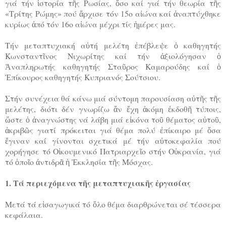
γιά τήν ἱστορία τῆς Ρωσίας, ὅσο καί γιά τήν θεωρία τῆς
«Τρίτης Ρώμης» πού ἄρχισε τόν 15ο αἰώνα καί ἀναπτύχθηκε
κυρίως ἀπό τόν 16ο αἰώνα μέχρι τίς ἡμέρες μας.
Τήν μεταπτυχιακή αὐτή μελέτη ἐπέβλεψε ὁ καθηγητής
Κωνσταντῖνος Νιχωρίτης καί τήν ἀξιολόγησαν ὁ
Ἀναπληρωτής καθηγητής Σταῦρος Καμαρούδης καί ὁ
Ἐπίκουρος καθηγητής Κυπριανός Σούτσιου.
Στήν συνέχεια θά κάνω μιά σύντομη παρουσίαση αὐτῆς τῆς
μελέτης, διότι δέν γνωρίζω ἄν ἔχη ἀκόμη ἐκδοθῆ τύποις,
ὥστε ὁ ἀναγνώστης νά λάβη μιά εἰκόνα τοῦ θέματος αὐτοῦ,
ἀκριβῶς γιατί πρόκειται γιά θέμα πολύ ἐπίκαιρο μέ ὅσα
ἔγιναν καί γίνονται σχετικά μέ τήν αὐτοκεφαλία πού
χορήγησε τό Οἰκουμενικό Πατριαρχεῖο στήν Οὐκρανία, γιά
τό ὁποῖο ἀντιδρᾶ ἡ Ἐκκλησία τῆς Μόσχας.
1. Τά περιεχόμενα τῆς μεταπτυχιακῆς ἐργασίας
Μετά τά εἰσαγωγικά τό ὅλο θέμα διαρθρώνεται σέ τέσσερα
κεφάλαια.