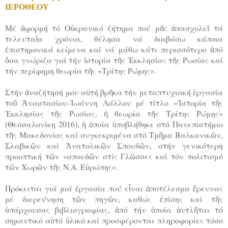
ΙΕΡΟΘΕΟΥ
Μέ ἀφορμή τό Οὐκρανικό ζήτημα πού μᾶς ἀπασχολεῖ τά
τελευταῖα χρόνια, θέλησα νά διαβάσω κάποια
ἐπιστημονικά κείμενα καί νά μάθω κάτι περισσότερο ἀπό
ὅσα γνώριζα γιά τήν ἱστορία τῆς Ἐκκλησίας τῆς Ρωσίας καί
τήν περίφημη θεωρία τῆς «Τρίτης Ρώμης».
Στήν ἀναζήτησή μου αὐτή βρῆκα τήν μεταπτυχιακή ἐργασία
τοῦ Ἀναστασίου-Ἰωάννη Λάλλου μέ τίτλο «Ἱστορία τῆς
Ἐκκλησίας τῆς Ρωσίας, ἡ θεωρία τῆς Τρίτης Ρώμης»
(Θεσσαλονίκη 2016), ἡ ὁποία ὑποβλήθηκε στό Πανεπιστήμιο
τῆς Μακεδονίας καί συγκεκριμένα στό Τμῆμα Βαλκανικῶν,
Σλαβικῶν καί Ἀνατολικῶν Σπουδῶν, στήν γενικότερη
προοπτική τῶν «σπουδῶν στίς Γλῶσσες καί τόν πολιτισμό
τῶν Χωρῶν τῆς Ν.Α. Εὐρώπης».
Πρόκειται γιά μιά ἐργασία πού εἶναι ἀποτέλεσμα ἔρευνας
μέ διερεύνηση τῶν πηγῶν, καθώς ἐπίσης καί τῆς
ὑπάρχουσας βιβλιογραφίας, ἀπό τήν ὁποία ἀντλῆται τό
σημαντικό αὐτό ὑλικό καί προσφέρονται πληροφορίες τόσο