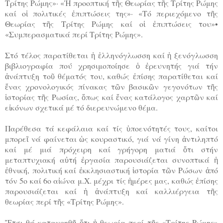
Τρίτης Ρώμης»· «Ἡ προοπτική τῆς Θεωρίας τῆς Τρίτης Ρώμης
καί οἱ πολιτικές ἐπιπτώσεις της»· «Τό περιεχόμενο τῆς
Θεωρίας τῆς Τρίτης Ρώμης καί οἱ ἐπιπτώσεις του»•
«Συμπερασματικά περί Τρίτης Ρώμης».
Στό τέλος παρατίθεται ἡ ἑλληνόγλωσση καί ἡ ξενόγλωσση
βιβλιογραφία πού χρησιμοποίησε ὁ ἐρευνητής γιά τήν
ἀνάπτυξη τοῦ θέματός του, καθώς ἐπίσης παρατίθεται καί
ἕνας χρονολογικός πίνακας τῶν βασικῶν γεγονότων τῆς
ἱστορίας τῆς Ρωσίας, ὅπως καί ἕνας κατάλογος χαρτῶν καί
εἰκόνων σχετικά μέ τό διερευνώμενο θέμα.
Παρέθεσα τά κεφάλαια καί τίς ὑποενότητές τους, καίτοι
μπορεῖ νά φαίνεται ὡς κουραστικό, γιά νά γίνη ἀντιληπτό
καί μέ μιά πρόχειρη καί γρήγορη ματιά ὅτι στήν
μεταπτυχιακή αὐτή ἐργασία παρουσιάζεται συνοπτικά ἡ
ἐθνική, πολιτική καί ἐκκλησιαστική ἱστορία τῶν Ρώσων ἀπό
τόν 5ο καί 6ο αἰώνα μ.Χ. μέχρι τίς ἡμέρες μας, καθώς ἐπίσης
παρουσιάζεται καί ἡ ἀνάπτυξη καί καλλιέργεια τῆς
θεωρίας περί τῆς «Τρίτης Ρώμης».
Ἔτσι θά κατανοηθῆ ὅτι ἡ θεωρία περί τῆς «Τρίτης Ρώμης»