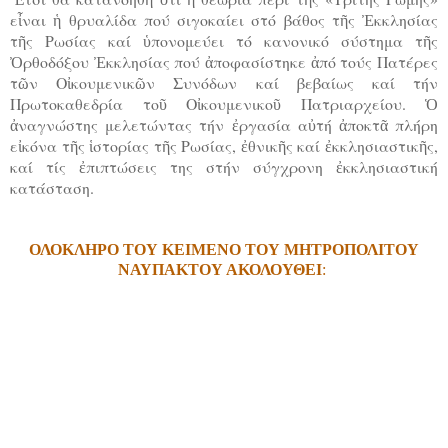
εἶναι ἡ θρυαλίδα πού σιγοκαίει στό βάθος τῆς Ἐκκλησίας
τῆς Ρωσίας καί ὑπονομεύει τό κανονικό σύστημα τῆς
Ὀρθοδόξου Ἐκκλησίας πού ἀποφασίστηκε ἀπό τούς Πατέρες
τῶν Οἰκουμενικῶν Συνόδων καί βεβαίως καί τήν
Πρωτοκαθεδρία τοῦ Οἰκουμενικοῦ Πατριαρχείου. Ὁ
ἀναγνώστης μελετώντας τήν ἐργασία αὐτή ἀποκτᾶ πλήρη
εἰκόνα τῆς ἱστορίας τῆς Ρωσίας, ἐθνικῆς καί ἐκκλησιαστικῆς,
καί τίς ἐπιπτώσεις της στήν σύγχρονη ἐκκλησιαστική
κατάσταση.
ΟΛΟΚΛΗΡΟ ΤΟΥ ΚΕΙΜΕΝΟ ΤΟΥ ΜΗΤΡΟΠΟΛΙΤΟΥ
ΝΑΥΠΑΚΤΟΥ ΑΚΟΛΟΥΘΕΙ
: