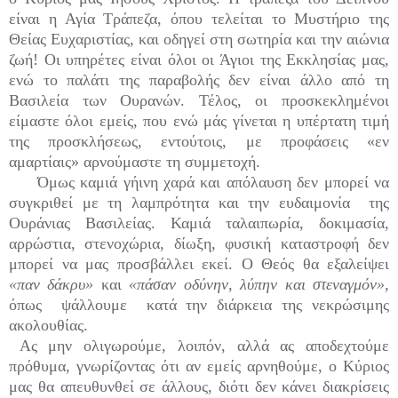
είναι η Αγία Τράπεζα, όπου τελείται το Μυστήριο της
Θείας Ευχαριστίας, και οδηγεί στη σωτηρία και την αιώνια
ζωή! Οι υπηρέτες είναι όλοι οι Άγιοι της Εκκλησίας μας,
ενώ το παλάτι της παραβολής δεν είναι άλλο από τη
Βασιλεία των Ουρανών. Τέλος, οι προσκεκλημένοι
είμαστε όλοι εμείς, που ενώ μάς γίνεται η υπέρτατη τιμή
της προσκλήσεως, εντούτοις, με προφάσεις «εν
αμαρτίαις» αρνούμαστε τη συμμετοχή.
Όμως καμιά γήινη χαρά και απόλαυση δεν μπορεί να
συγκριθεί με τη λαμπρότητα και την ευδαιμονία της
Ουράνιας Βασιλείας. Καμιά ταλαιπωρία, δοκιμασία,
αρρώστια, στενοχώρια, δίωξη, φυσική καταστροφή δεν
μπορεί να μας προσβάλλει εκεί. Ο Θεός θα εξαλείψει
«παν δάκρυ»
και
«πάσαν οδύνην, λύπην και στεναγμόν»,
όπως ψάλλουμε κατά την διάρκεια της νεκρώσιμης
ακολουθίας.
Ας μην ολιγωρούμε, λοιπόν, αλλά ας αποδεχτούμε
πρόθυμα, γνωρίζοντας ότι αν εμείς αρνηθούμε, ο Κύριος
μας θα απευθυνθεί σε άλλους, διότι δεν κάνει διακρίσεις