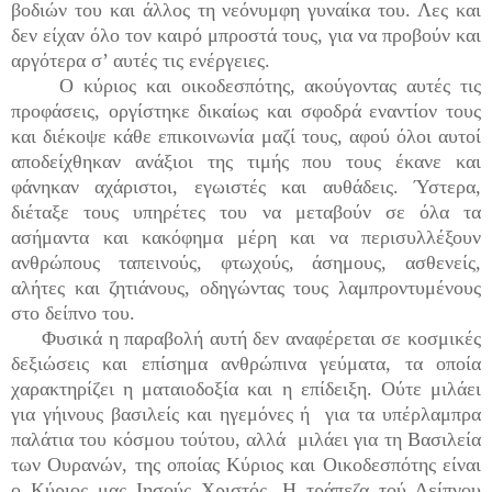
βοδιών του και άλλος τη νεόνυμφη γυναίκα του. Λες και
δεν είχαν όλο τον καιρό μπροστά τους, για να προβούν και
αργότερα σ’ αυτές τις ενέργειες.
Ο κύριος και οικοδεσπότης, ακούγοντας αυτές τις
προφάσεις, οργίστηκε δικαίως και σφοδρά εναντίον τους
και διέκοψε κάθε επικοινωνία μαζί τους, αφού όλοι αυτοί
αποδείχθηκαν ανάξιοι της τιμής που τους έκανε και
φάνηκαν αχάριστοι, εγωιστές και αυθάδεις. Ύστερα,
διέταξε τους υπηρέτες του να μεταβούν σε όλα τα
ασήμαντα και κακόφημα μέρη και να περισυλλέξουν
ανθρώπους ταπεινούς, φτωχούς, άσημους, ασθενείς,
αλήτες και ζητιάνους, οδηγώντας τους λαμπροντυμένους
στο δείπνο του.
Φυσικά η παραβολή αυτή δεν αναφέρεται σε κοσμικές
δεξιώσεις και επίσημα ανθρώπινα γεύματα, τα οποία
χαρακτηρίζει η ματαιοδοξία και η επίδειξη. Ούτε μιλάει
για γήινους βασιλείς και ηγεμόνες ή για τα υπέρλαμπρα
παλάτια του κόσμου τούτου, αλλά μιλάει για τη Βασιλεία
των Ουρανών, της οποίας Κύριος και Οικοδεσπότης είναι
ο Κύριος μας Ιησούς Χριστός. Η τράπεζα τού Δείπνου