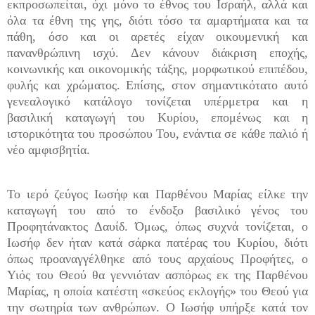
εκπροσωπείται, όχι μόνο το έθνος του Ισραήλ, αλλά και
όλα τα έθνη της γης, διότι τόσο τα αμαρτήματα και τα
πάθη, όσο και οι αρετές είχαν οικουμενική και
πανανθρώπινη ισχύ. Δεν κάνουν διάκριση εποχής,
κοινωνικής και οικονομικής τάξης, μορφωτικού επιπέδου,
φυλής και χρώματος. Επίσης, στον σημαντικότατο αυτό
γενεαλογικό κατάλογο τονίζεται υπέρμετρα και η
βασιλική καταγωγή του Κυρίου, επομένως και η
ιστορικότητα του προσώπου Του, ενάντια σε κάθε παλιό ή
νέο αμφισβητία.
Το ιερό ζεύγος Ιωσήφ και Παρθένου Μαρίας είλκε την
καταγωγή του από το ένδοξο βασιλικό γένος του
Προφητάνακτος Δαυίδ. Όμως, όπως συχνά τονίζεται, ο
Ιωσήφ δεν ήταν κατά σάρκα πατέρας του Κυρίου, διότι
όπως προαναγγέλθηκε από τους αρχαίους Προφήτες, ο
Υιός του Θεού θα γεννιόταν ασπόρως εκ της Παρθένου
Μαρίας, η οποία κατέστη «σκεύος εκλογής» του Θεού για
την σωτηρία των ανθρώπων. Ο Ιωσήφ υπήρξε κατά τον