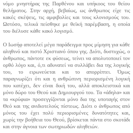
νόμο μνηστήρας της Παρθένου και υπήκοος του θείου
θελήματος. Στην αρχή, βεβαίως, ως άνθρωπος είχε τις
κακές σκέψεις, τις αμφιβολίες και τους κλονισμούς του.
Ωστόσο, τελικά πείσθηκε με θεϊκή παρέμβαση, η οποία
του διέλυσε κάθε κακό λογισμό.
Ο Ιωσήφ αποτελεί μέγα παράδειγμα προς μίμηση για κάθε
αληθινό και πιστό Χριστιανό όπου γης. Διότι, δυστυχώς, ο
άνθρωπος, πάντοτε εκ φύσεως, τείνει να απολυτοποιεί τον
ορθό λόγο και, ό,τι αδυνατεί να συλλάβει δια της λογικής
του, το ειρωνεύεται και το απορρίπτει. Όμως
παραγνωρίζει ότι και η ανθρώπινη περιορισμένη λογική
που κατέχει, δεν είναι δική του, αλλά αποκλειστικά και
μόνο δώρο του Θεού και Δημιουργού του. Τα «άδηλα» και
τα «κρύφια» προσεγγίζονται μόνο δια της υποταγής στον
Θεό και της ανιδιοτελούς πίστεως. Διότι ο άνθρωπος από
μόνος του έχει πολύ περιορισμένες δυνατότητες και,
χωρίς την βοήθεια του Θεού, βρίσκεται πάντα στο σκοτάδι
και στην άγνοια των σωτηριωδών αληθειών.