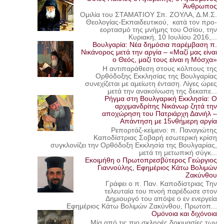
Άνθρωπος
Ομιλία του ΣΤΑΜΑΤΙΟΥ Σπ. ΖΟΥΛΑ, Δ.Μ.Σ.
Θεολογίας-Εκπαιδευτικού, κατά τον προ-
εορτασμό της μνήμης του Οσίου, την
Κυριακή, 10 Ιουλίου 2016,...
Βουλγαρία: Νέα δημόσια παρέμβαση π.
Νικάνορος μετά την αργία – «Μαζί μας είναι
ο Θεός, μαζί τους είναι η Μόσχα»
Η αντιπαράθεση στους κόλπους της
Ορθόδοξης Εκκλησίας της Βουλγαρίας
συνεχίζεται με αμείωτη ένταση. Λίγες ώρες
μετά την ανακοίνωση της δεκαπε...
Ρήγμα στη Βουλγαρική Εκκλησία: Ο
αρχιμανδρίτης Νικάνωρ ζητά την
αποχώρηση του Πατριάρχη Δανιήλ –
Απάντηση με 15νθήμερη αργία
Ρεπορτάζ-κείμενο: π. Παναγιώτης
Καποδίστριας Σοβαρή εσωτερική κρίση
συγκλονίζει την Ορθόδοξη Εκκλησία της Βουλγαρίας,
μετά τη μετωπική σύγκ...
Εκοιμήθη ο Πρωτοπρεσβύτερος Γεώργιος
Γιαννούλης, Εφημέριος Κάτω Βολιμών
Ζακύνθου
Γράφει ο π. Παν. Καποδίστριας Την
τελευταία του πνοή παρέδωσε στον
Δημιουργό του απόψε ο εν ενεργεία
Εφημέριος Κάτω Βολιμών Ζακύνθου, Πρωτοπ...
Ομόνοια και διχόνοια
Μία από τις πιο σκληρές δοκιμασίες των