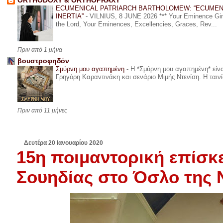
ORTHODOXY & ORTHOPRAXY
ECUMENICAL PATRIARCH BARTHOLOMEW: “ECUMEN
INERTIA”
-
VILNIUS, 8 JUNE 2026 *** Your Eminence Ginta
the Lord, Your Eminences, Excellencies, Graces, Rev...
Πριν από 1 μήνα
βουστροφηδόν
Σμύρνη μου αγαπημένη
-
Η *Σμύρνη μου αγαπημένη* είναι
Γρηγόρη Καραντινάκη και σενάριο Μιμής Ντενίση. Η ταινία
Πριν από 11 μήνες
Δευτέρα 20 Ιανουαρίου 2020
15η ποιμαντορική επίσκ
Σουηδίας στο Όσλο της 