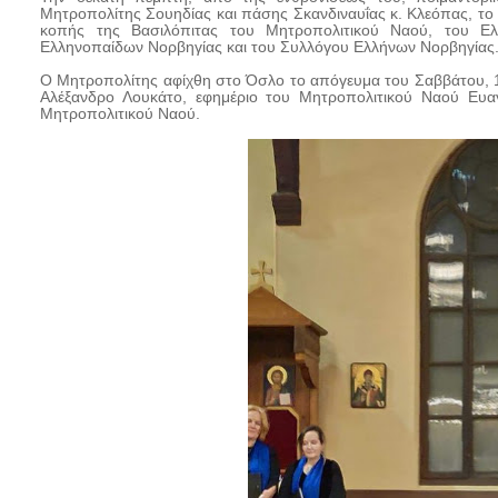
Μητροπολίτης Σουηδίας και πάσης Σκανδιναυΐας κ. Κλεόπας, το Σ
κοπής της Βασιλόπιτας του Μητροπολιτικού Ναού, του Ε
Ελληνοπαίδων Νορβηγίας και του Συλλόγου Ελλήνων Νορβηγίας
Ο Μητροπολίτης αφίχθη στο Όσλο το απόγευμα του Σαββάτου, 18
Αλέξανδρο Λουκάτο, εφημέριο του Μητροπολιτικού Ναού Ευαγ
Μητροπολιτικού Ναού.