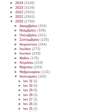
►
2024
(3246)
►
2023
(3134)
►
2022
(3331)
►
2021
(3342)
▼
2020
(2756)
►
Δεκεμβρίου
(315)
►
Νοεμβρίου
(339)
►
Οκτωβρίου
(241)
►
Σεπτεμβρίου
(226)
►
Αυγούστου
(244)
►
Ιουλίου
(273)
►
Ιουνίου
(228)
►
Μαΐου
(175)
►
Απριλίου
(219)
►
Μαρτίου
(203)
►
Φεβρουαρίου
(131)
▼
Ιανουαρίου
(162)
►
Ιαν 31
(5)
►
Ιαν 30
(6)
►
Ιαν 29
(5)
►
Ιαν 28
(3)
►
Ιαν 27
(2)
►
Ιαν 26
(4)
►
Ιαν 25
(2)