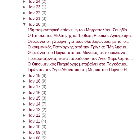
►
Ιαν 24
(2)
►
Ιαν 23
(1)
►
Ιαν 22
(3)
►
Ιαν 21
(3)
▼
Ιαν 20
(8)
15η ποιμαντορική επίσκεψη του Μητροπολίτου Σουηδία...
Ο Επίσκοπος Μελιτηνής σε Έκθεση Ρωσικής Αγιογραφία...
Θεοφάνια στη Σμύρνη για τους σλαβόφωνους, με το ιο...
Οικουμενικός Πατριάρχης από την Τρίγλια: "Μη λησμο...
Θεοφάνια στο Πριγκιπάτο του Μονακό, με το ιουλιανό...
Προεορτάζοντας -κατά παράδοσιν- τον Άγιο Χαράλαμπο...
Ο Οικουμενικός Πατριάρχης μεταβαίνει στο Παγκόσμιο...
Τιμώντας τον Άγιο Αθανάσιο στη Μυρτιά του Πύργου Η...
►
Ιαν 19
(8)
►
Ιαν 18
(9)
►
Ιαν 17
(3)
►
Ιαν 16
(3)
►
Ιαν 15
(3)
►
Ιαν 14
(7)
►
Ιαν 13
(2)
►
Ιαν 12
(5)
►
Ιαν 11
(4)
►
Ιαν 10
(3)
►
Ιαν 09
(4)
►
Ιαν 08
(5)