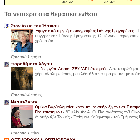
Τα νεότερα στα θεματικά ένθετα
Στον ίσκιο του Ήσκιου
Έφυγε από τη ζωή ο συγγραφέας Γιάννης Γρηγοράκης
-
Π
συγγραφέας Γιάννης Γρηγοράκης. Ο Γιάννης Γρηγοράκης 
χρόνια άσ...
Πριν από 1 ημέρα
παραθέματα λόγου
π. Γεωργίου Λέκκα: ΖΕΥΓΑΡΙ (ποίημα)
-
Διασταυρώθηκα α
χέρι. «Καλησπέρα», μου λέει άξαφνα η κυρία και με κοίτ
Πριν από 4 ημέρες
NaturaZante
Ομιλία Βαρθολομαίου κατά την ανακήρυξή του σε Επίτιμ
Πανεπιστημίου
-
*Ὁμιλία τῆς Α. Θ. Παναγιότητος τοῦ Οἰκ
ἀνακήρυξίν Του εἰς «Ἐπίτιμον Καθηγητήν» τοῦ Τμήματος 
Πριν από 1 μήνα