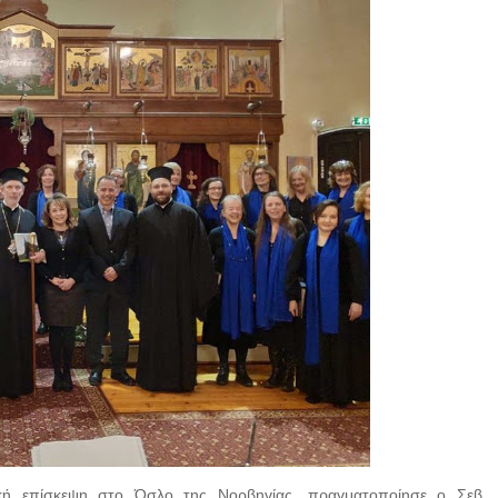
ική επίσκεψη στο Όσλο της Νορβηγίας, πραγματοποίησε ο Σεβ.