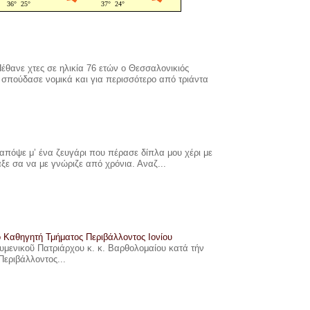
έθανε χτες σε ηλικία 76 ετών ο Θεσσαλονικιός
σπούδασε νομικά και για περισσότερο από τριάντα
πόψε μ’ ένα ζευγάρι που πέρασε δίπλα μου χέρι με
αξε σα να με γνώριζε από χρόνια. Αναζ...
ο Καθηγητή Τμήματος Περιβάλλοντος Ιονίου
ουμενικοῦ Πατριάρχου κ. κ. Βαρθολομαίου κατά τήν
Περιβάλλοντος...