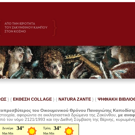
ΘΩΣ
} {
ΕΚΘΕΣΗ COLLAGE
}
{
NATURA ZANTE
} {
ΨΗΦΙΑΚΗ ΒΙΒΛΙΟ
οπρεσβύτερος του Οικουμενικού Θρόνου Παναγιώτης Καποδίστ
 στοιχεία, αφορώντα σε εκκλησιαστικά δρώμενα της Ζακύνθου,
με ανα
από τον νόμο 2121/1993 και την Διεθνή Σύμβαση της Βέρνης, κυρωμέν