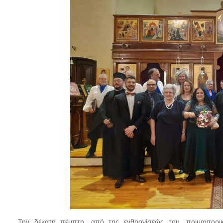
Την δέκατη πέμπτη, από της ενθρονίσεώς του, ποιμαντορ