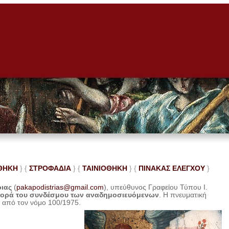
ΘΗΚΗ
} {
ΣΤΡΟΦΑΔΙΑ
} {
ΤΑΙΝΙΟΘΗΚΗ
} {
ΠΙΝΑΚΑΣ ΕΛΕ
ΓΧΟΥ
}
ριας
(
pakapodistrias@gmail.com
), υπεύθυνος Γραφείου Τύπου Ι.
φορά του συνδέσμου των αναδημοσιευόμενων
. Η
πνευματική
η από τον νόμο 100/1975.