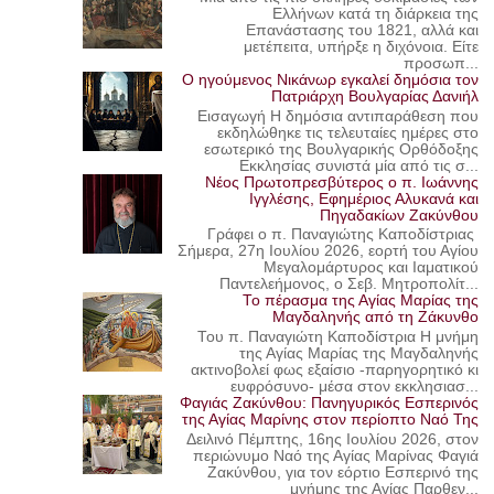
Ελλήνων κατά τη διάρκεια της
Επανάστασης του 1821, αλλά και
μετέπειτα, υπήρξε η διχόνοια. Είτε
προσωπ...
Ο ηγούμενος Νικάνωρ εγκαλεί δημόσια τον
Πατριάρχη Βουλγαρίας Δανιήλ
Εισαγωγή Η δημόσια αντιπαράθεση που
εκδηλώθηκε τις τελευταίες ημέρες στο
εσωτερικό της Βουλγαρικής Ορθόδοξης
Εκκλησίας συνιστά μία από τις σ...
Νέος Πρωτοπρεσβύτερος ο π. Ιωάννης
Ιγγλέσης, Εφημέριος Αλυκανά και
Πηγαδακίων Ζακύνθου
Γράφει ο π. Παναγιώτης Καποδίστριας
Σήμερα, 27η Ιουλίου 2026, εορτή του Αγίου
Μεγαλομάρτυρος και Ιαματικού
Παντελεήμονος, ο Σεβ. Μητροπολίτ...
Το πέρασμα της Αγίας Μαρίας της
Μαγδαληνής από τη Ζάκυνθο
Του π. Παναγιώτη Καποδίστρια Η μνήμη
της Αγίας Μαρίας της Μαγδαληνής
ακτινοβολεί φως εξαίσιο -παρηγορητικό κι
ευφρόσυνο- μέσα στον εκκλησιασ...
Φαγιάς Ζακύνθου: Πανηγυρικός Εσπερινός
της Αγίας Μαρίνης στον περίοπτο Ναό Της
Δειλινό Πέμπτης, 16ης Ιουλίου 2026, στον
περιώνυμο Ναό της Αγίας Μαρίνας Φαγιά
Ζακύνθου, για τον εόρτιο Εσπερινό της
μνήμης της Αγίας Παρθεν...