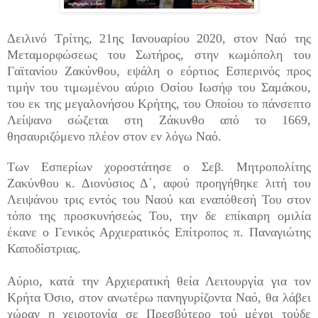
Δειλινό Τρίτης, 21ης Ιανουαρίου 2020, στον Ναό της
Μεταμορφώσεως του Σωτήρος, στην κωμόπολη του
Γαϊτανίου Ζακύνθου, εψάλη ο εόρτιος Εσπερινός προς
τιμήν του τιμωμένου αύριο Οσίου Ιωσήφ του Σαμάκου,
του εκ της μεγαλονήσου Κρήτης, του Οποίου το πάνσεπτο
Λείψανο σώζεται στη Ζάκυνθο από το 1669,
θησαυριζόμενο πλέον στον εν λόγω Ναό.
Των Εσπερίων χοροστάτησε ο Σεβ. Μητροπολίτης
Ζακύνθου κ. Διονύσιος Δ΄, αφού προηγήθηκε λιτή του
Λειψάνου τρις εντός του Ναού και εναπόθεσή Του στον
τόπο της προσκυνήσεώς Του, την δε επίκαιρη ομιλία
έκανε ο Γενικός Αρχιερατικός Επίτροπος π. Παναγιώτης
Καποδίστριας.
Αύριο, κατά την Αρχιερατική θεία Λειτουργία για τον
Κρήτα Όσιο, στον ανωτέρω πανηγυρίζοντα Ναό, θα λάβει
χώραν η χειροτονία σε Πρεσβύτερο τού μέχρι τούδε