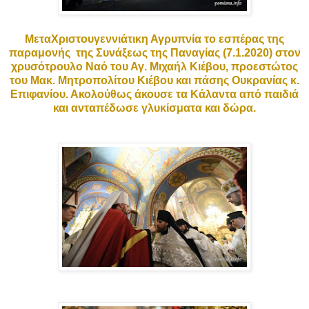
ΜεταΧριστουγεννιάτικη Αγρυπνία το εσπέρας της
παραμονής της Συνάξεως της Παναγίας (7.1.2020) στον
χρυσότρουλο Ναό του Αγ. Μιχαήλ Κιέβου, προεστώτος
του Μακ. Μητροπολίτου Κιέβου και πάσης Ουκρανίας κ.
Επιφανίου. Ακολούθως άκουσε τα Κάλαντα από παιδιά
και ανταπέδωσε γλυκίσματα και δώρα.