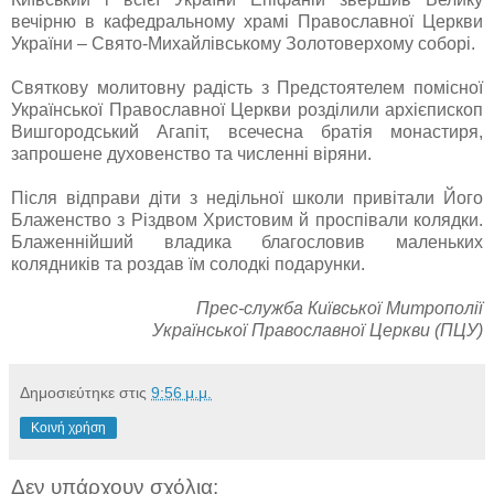
вечірню в кафедральному храмі Православної Церкви
України – Свято-Михайлівському Золотоверхому соборі.
Святкову молитовну радість з Предстоятелем помісної
Української Православної Церкви розділили архієпископ
Вишгородський Агапіт, всечесна братія монастиря,
запрошене духовенство та численні віряни.
Після відправи діти з недільної школи привітали Його
Блаженство з Різдвом Христовим й проспівали колядки.
Блаженнійший владика благословив маленьких
колядників та роздав їм солодкі подарунки.
Прес-служба Київської Митрополії
Української Православної Церкви (ПЦУ)
Δημοσιεύτηκε στις
9:56 μ.μ.
Κοινή χρήση
Δεν υπάρχουν σχόλια: