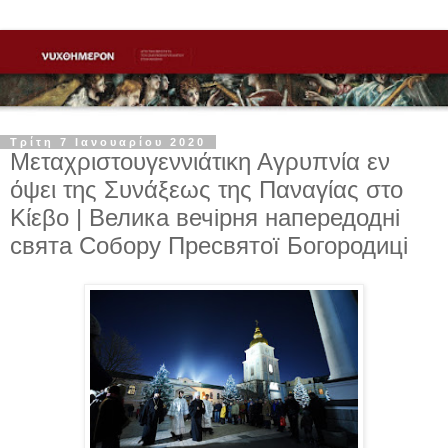
Τρίτη 7 Ιανουαρίου 2020
Μεταχριστουγεννιάτικη Αγρυπνία εν
όψει της Συνάξεως της Παναγίας στο
Κίεβο | Велика вечірня напередодні
свята Собору Пресвятої Богородиці