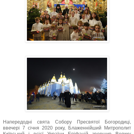
Напередодні свята Собору Пресвятої Богородиці,
ввечері 7 січня 2020 року, Блаженнійший Митрополит
Київський і всієї України Епіфаній звершив Велику