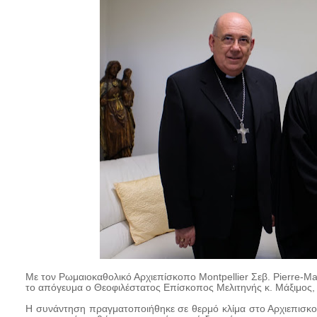
Με τον Ρωμαιοκαθολικό Αρχιεπίσκοπο Montpellier Σεβ. Pierre-Mar
το απόγευμα ο Θεοφιλέστατος Επίσκοπος Μελιτηνής κ. Μάξιμος
Η συνάντηση πραγματοποιήθηκε σε θερμό κλίμα στο Αρχιεπισκ