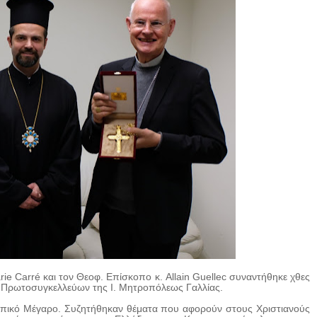
ie Carré και τον Θεοφ. Επίσκοπο κ. Allain Guellec συναντήθηκε χθες
, Πρωτοσυγκελλεύων της Ι. Μητροπόλεως Γαλλίας.
οπικό Μέγαρο. Συζητήθηκαν θέματα που αφορούν στους Χριστιανούς