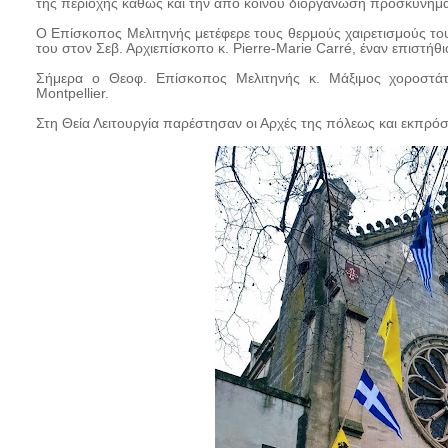
της περιοχής καθώς και την από κοινού διοργάνωση προσκυνημ
Ο Επίσκοπος Μελιτηνής μετέφερε τους θερμούς χαιρετισμούς το
του στον Σεβ. Αρχιεπίσκοπο κ. Pierre-Marie Carré, έναν επιστήθ
Σήμερα ο Θεοφ. Επίσκοπος Μελιτηνής κ. Μάξιμος χοροστάτη
Montpellier.
Στη Θεία Λειτουργία παρέστησαν οι Αρχές της πόλεως και εκπρό