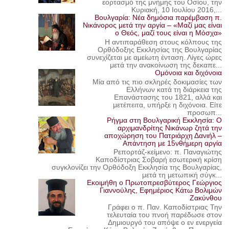
εορτασμό της μνήμης του Οσίου, την
Κυριακή, 10 Ιουλίου 2016,...
Βουλγαρία: Νέα δημόσια παρέμβαση π.
Νικάνορος μετά την αργία – «Μαζί μας είναι
ο Θεός, μαζί τους είναι η Μόσχα»
Η αντιπαράθεση στους κόλπους της
Ορθόδοξης Εκκλησίας της Βουλγαρίας
συνεχίζεται με αμείωτη ένταση. Λίγες ώρες
μετά την ανακοίνωση της δεκαπε...
Ομόνοια και διχόνοια
Μία από τις πιο σκληρές δοκιμασίες των
Ελλήνων κατά τη διάρκεια της
Επανάστασης του 1821, αλλά και
μετέπειτα, υπήρξε η διχόνοια. Είτε
προσωπ...
Ρήγμα στη Βουλγαρική Εκκλησία: Ο
αρχιμανδρίτης Νικάνωρ ζητά την
αποχώρηση του Πατριάρχη Δανιήλ –
Απάντηση με 15νθήμερη αργία
Ρεπορτάζ-κείμενο: π. Παναγιώτης
Καποδίστριας Σοβαρή εσωτερική κρίση
συγκλονίζει την Ορθόδοξη Εκκλησία της Βουλγαρίας,
μετά τη μετωπική σύγκ...
Εκοιμήθη ο Πρωτοπρεσβύτερος Γεώργιος
Γιαννούλης, Εφημέριος Κάτω Βολιμών
Ζακύνθου
Γράφει ο π. Παν. Καποδίστριας Την
τελευταία του πνοή παρέδωσε στον
Δημιουργό του απόψε ο εν ενεργεία