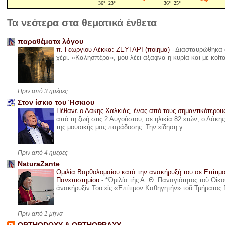
Τα νεότερα στα θεματικά ένθετα
παραθέματα λόγου
π. Γεωργίου Λέκκα: ΖΕΥΓΑΡΙ (ποίημα)
-
Διασταυρώθηκα α
χέρι. «Καλησπέρα», μου λέει άξαφνα η κυρία και με κοίτ
Πριν από 3 ημέρες
Στον ίσκιο του Ήσκιου
Πέθανε ο Λάκης Χαλκιάς, ένας από τους σημαντικότερο
από τη ζωή στις 2 Αυγούστου, σε ηλικία 82 ετών, ο Λάκ
της μουσικής μας παράδοσης. Την είδηση γ...
Πριν από 4 ημέρες
NaturaZante
Ομιλία Βαρθολομαίου κατά την ανακήρυξή του σε Επίτιμ
Πανεπιστημίου
-
*Ὁμιλία τῆς Α. Θ. Παναγιότητος τοῦ Οἰκ
ἀνακήρυξίν Του εἰς «Ἐπίτιμον Καθηγητήν» τοῦ Τμήματος 
Πριν από 1 μήνα