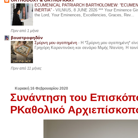
ORTHODOXY & ORTHOPRAXY
ECUMENICAL PATRIARCH BARTHOLOMEW: “ECUMEN
INERTIA”
-
VILNIUS, 8 JUNE 2026 *** Your Eminence Ginta
the Lord, Your Eminences, Excellencies, Graces, Rev...
Πριν από 1 μήνα
βουστροφηδόν
Σμύρνη μου αγαπημένη
-
Η *Σμύρνη μου αγαπημένη* είναι
Γρηγόρη Καραντινάκη και σενάριο Μιμής Ντενίση. Η ταινία
Πριν από 11 μήνες
Κυριακή 16 Φεβρουαρίου 2020
Συνάντηση του Επισκόπο
ΡΚαθολικό Αρχιεπίσκοπ