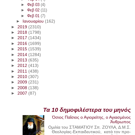
►
Φεβ 03
(4)
►
Φεβ 02
(11)
►
Φεβ 01
(7)
►
Ιανουαρίου
(162)
►
2019
(2310)
►
2018
(1798)
►
2017
(1434)
►
2016
(1699)
►
2015
(1539)
►
2014
(1284)
►
2013
(635)
►
2012
(413)
►
2011
(438)
►
2010
(307)
►
2009
(231)
►
2008
(138)
►
2007
(87)
Τα 10 δημοφιλέστερα του μηνός
Όσιος Παΐσιος ο Αγιορείτης, ο Αγιασμένος
Άνθρωπος
Ομιλία του ΣΤΑΜΑΤΙΟΥ Σπ. ΖΟΥΛΑ, Δ.Μ.Σ.
Θεολογίας-Εκπαιδευτικού, κατά τον προ-