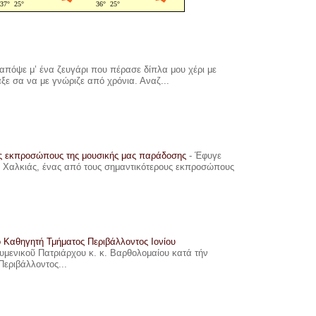
πόψε μ’ ένα ζευγάρι που πέρασε δίπλα μου χέρι με
αξε σα να με γνώριζε από χρόνια. Αναζ...
υς εκπροσώπους της μουσικής μας παράδοσης
-
Έφυγε
ης Χαλκιάς, ένας από τους σημαντικότερους εκπροσώπους
ο Καθηγητή Τμήματος Περιβάλλοντος Ιονίου
ουμενικοῦ Πατριάρχου κ. κ. Βαρθολομαίου κατά τήν
Περιβάλλοντος...