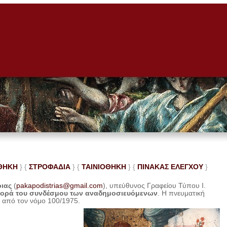
ΘΗΚΗ
} {
ΣΤΡΟΦΑΔΙΑ
} {
ΤΑΙΝΙΟΘΗΚΗ
} {
ΠΙΝΑΚΑΣ ΕΛΕ
ΓΧΟΥ
}
ριας
(
pakapodistrias@gmail.com
), υπεύθυνος Γραφείου Τύπου Ι.
φορά του συνδέσμου των αναδημοσιευόμενων
. Η
πνευματική
η από τον νόμο 100/1975.