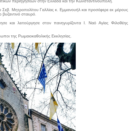
ατικών περιηγήσεων στην Ελλάδα και την Κωνσταντινούπολη.
υ Σεβ. Μητροπολίτου Γαλλίας κ. Εμμανουήλ και προσέφερε εκ μέρους
ιο βυζαντινό σταυρό.
σε και λειτούργησε στον πανηγυρίζοντα Ι. Ναό Αγίας Φιλοθέης
σωποι της Ρωμαιοκαθολικής Εκκλησίας.