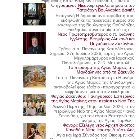
Εφημέριος Κάτω Βολιμών Ζακύνθου, Πρωτοπ...
Ο ηγούμενος Νικάνωρ εγκαλεί δημόσια τον
Πατριάρχη Βουλγαρίας Δανιήλ
Εισαγωγή Η δημόσια αντιπαράθεση που
εκδηλώθηκε τις τελευταίες ημέρες στο
εσωτερικό της Βουλγαρικής Ορθόδοξης
Εκκλησίας συνιστά μία από τις σ...
Νέος Πρωτοπρεσβύτερος ο π. Ιωάννης
Ιγγλέσης, Εφημέριος Αλυκανά και
Πηγαδακίων Ζακύνθου
Γράφει ο π. Παναγιώτης Καποδίστριας
Σήμερα, 27η Ιουλίου 2026, εορτή του Αγίου
Μεγαλομάρτυρος και Ιαματικού
Παντελεήμονος, ο Σεβ. Μητροπολίτ...
Το πέρασμα της Αγίας Μαρίας της
Μαγδαληνής από τη Ζάκυνθο
Του π. Παναγιώτη Καποδίστρια Η μνήμη
της Αγίας Μαρίας της Μαγδαληνής
ακτινοβολεί φως εξαίσιο -παρηγορητικό κι
ευφρόσυνο- μέσα στον εκκλησιασ...
Φαγιάς Ζακύνθου: Πανηγυρικός Εσπερινός
της Αγίας Μαρίνης στον περίοπτο Ναό Της
Δειλινό Πέμπτης, 16ης Ιουλίου 2026, στον
περιώνυμο Ναό της Αγίας Μαρίνας Φαγιά
Ζακύνθου, για τον εόρτιο Εσπερινό της
μνήμης της Αγίας Παρθεν...
Φανάρι: Εξελέγη νέος Αρχιεπίσκοπος
Καναδά ο Νέας Ιερσέης Απόστολος
Η Αγία και Ιερά Σύνοδος του Οικουμενικού