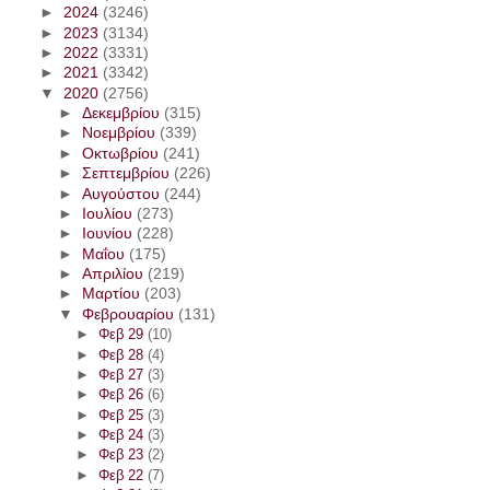
►
2024
(3246)
►
2023
(3134)
►
2022
(3331)
►
2021
(3342)
▼
2020
(2756)
►
Δεκεμβρίου
(315)
►
Νοεμβρίου
(339)
►
Οκτωβρίου
(241)
►
Σεπτεμβρίου
(226)
►
Αυγούστου
(244)
►
Ιουλίου
(273)
►
Ιουνίου
(228)
►
Μαΐου
(175)
►
Απριλίου
(219)
►
Μαρτίου
(203)
▼
Φεβρουαρίου
(131)
►
Φεβ 29
(10)
►
Φεβ 28
(4)
►
Φεβ 27
(3)
►
Φεβ 26
(6)
►
Φεβ 25
(3)
►
Φεβ 24
(3)
►
Φεβ 23
(2)
►
Φεβ 22
(7)