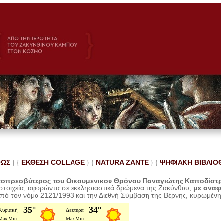
ΘΩΣ
} {
ΕΚΘΕΣΗ COLLAGE
}
{
NATURA ZANTE
} {
ΨΗΦΙΑΚΗ ΒΙΒΛΙΟ
οπρεσβύτερος του Οικουμενικού Θρόνου Παναγιώτης Καποδίστ
 στοιχεία, αφορώντα σε εκκλησιαστικά δρώμενα της Ζακύνθου,
με ανα
από τον νόμο 2121/1993 και την Διεθνή Σύμβαση της Βέρνης, κυρωμέν