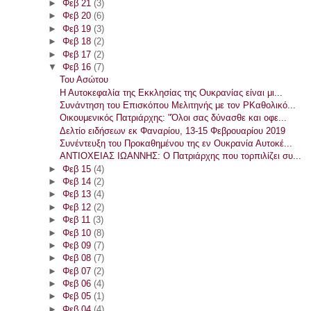
►
Φεβ 21
(3)
►
Φεβ 20
(6)
►
Φεβ 19
(3)
►
Φεβ 18
(2)
►
Φεβ 17
(2)
▼
Φεβ 16
(7)
Του Ασώτου
Η Αυτοκεφαλία της Εκκλησίας της Ουκρανίας είναι μι...
Συνάντηση του Επισκόπου Μελιτηνής με τον ΡΚαθολικό...
Οικουμενικός Πατριάρχης: "Όλοι σας δύνασθε και οφε...
Δελτίο ειδήσεων εκ Φαναρίου, 13-15 Φεβρουαρίου 2019
Συνέντευξη του Προκαθημένου της εν Ουκρανία Αυτοκέ...
ΑΝΤΙΟΧΕΙΑΣ ΙΩΑΝΝΗΣ: Ο Πατριάρχης που τορπιλίζει συ...
►
Φεβ 15
(4)
►
Φεβ 14
(2)
►
Φεβ 13
(4)
►
Φεβ 12
(2)
►
Φεβ 11
(3)
►
Φεβ 10
(8)
►
Φεβ 09
(7)
►
Φεβ 08
(7)
►
Φεβ 07
(2)
►
Φεβ 06
(4)
►
Φεβ 05
(1)
►
Φεβ 04
(4)