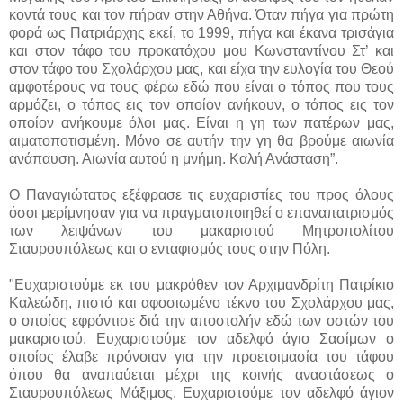
κοντά τους και τον πήραν στην Αθήνα. Όταν πήγα για πρώτη
φορά ως Πατριάρχης εκεί, το 1999, πήγα και έκανα τρισάγια
και στον τάφο του προκατόχου μου Κωνσταντίνου Στ’ και
στον τάφο του Σχολάρχου μας, και είχα την ευλογία του Θεού
αμφοτέρους να τους φέρω εδώ που είναι ο τόπος που τους
αρμόζει, ο τόπος εις τον οποίον ανήκουν, ο τόπος εις τον
οποίον ανήκουμε όλοι μας. Είναι η γη των πατέρων μας,
αιματοποτισμένη. Μόνο σε αυτήν την γη θα βρούμε αιωνία
ανάπαυση. Αιωνία αυτού η μνήμη. Καλή Ανάσταση”.
Ο Παναγιώτατος εξέφρασε τις ευχαριστίες του προς όλους
όσοι μερίμνησαν για να πραγματοποιηθεί ο επαναπατρισμός
των λειψάνων του μακαριστού Μητροπολίτου
Σταυρουπόλεως και ο ενταφισμός τους στην Πόλη.
"Ευχαριστούμε εκ του μακρόθεν τον Αρχιμανδρίτη Πατρίκιο
Καλεώδη, πιστό και αφοσιωμένο τέκνο του Σχολάρχου μας,
ο οποίος εφρόντισε διά την αποστολήν εδώ των οστών του
μακαριστού. Ευχαριστούμε τον αδελφό άγιο Σασίμων ο
οποίος έλαβε πρόνοιαν για την προετοιμασία του τάφου
όπου θα αναπαύεται μέχρι της κοινής αναστάσεως ο
Σταυρουπόλεως Μάξιμος. Ευχαριστούμε τον αδελφό άγιον