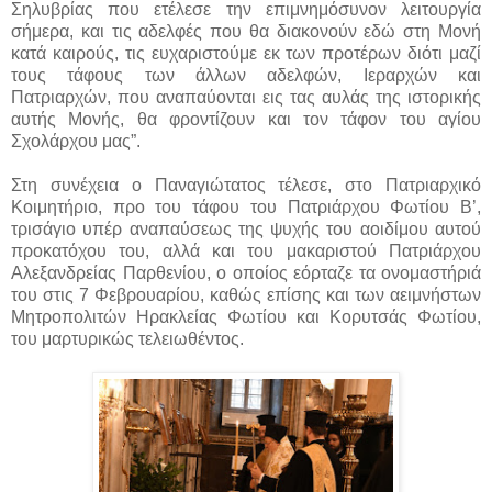
Σηλυβρίας που ετέλεσε την επιμνημόσυνον λειτουργία
σήμερα, και τις αδελφές που θα διακονούν εδώ στη Μονή
κατά καιρούς, τις ευχαριστούμε εκ των προτέρων διότι μαζί
τους τάφους των άλλων αδελφών, Ιεραρχών και
Πατριαρχών, που αναπαύονται εις τας αυλάς της ιστορικής
αυτής Μονής, θα φροντίζουν και τον τάφον του αγίου
Σχολάρχου μας”.
Στη συνέχεια ο Παναγιώτατος τέλεσε, στο Πατριαρχικό
Κοιμητήριο, προ του τάφου του Πατριάρχου Φωτίου Β’,
τρισάγιο υπέρ αναπαύσεως της ψυχής του αοιδίμου αυτού
προκατόχου του, αλλά και του μακαριστού Πατριάρχου
Αλεξανδρείας Παρθενίου, ο οποίος εόρταζε τα ονομαστήριά
του στις 7 Φεβρουαρίου, καθώς επίσης και των αειμνήστων
Μητροπολιτών Ηρακλείας Φωτίου και Κορυτσάς Φωτίου,
του μαρτυρικώς τελειωθέντος.