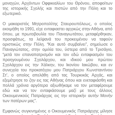
μοναχών, Αρχόντων Οφφικιαλίων του Θρόνου, αποφοίτων
της ιστορικής Σχολής και πιστών από την Πόλη και το
εξωτερικό.
Ο μακαριστός Μητροπολίτης Σταυρουπόλεως, ο οποίος
εκοιμήθη το 1991, είχε ενταφιαστει αρχικώς στην Αθήνα, από
όπου, με πρωτοβουλία του Παναγιωτάτου, μεταφέρθηκαν,
προσφάτως, τα λείψανά του προκειμένου να ταφούν
οριστικώς στην Πόλη. “Και αυτό συμβαίνει”, σημείωσε ο
Παναγιώτατος, στην ομιλία του, ύστερα από το Τρισάγιο,
“μετά τον επαναπατρισμόν και τον εδώ ενταφιασμόν του
προηγουμένου Σχολάρχου, και ιδικού μου πρώτου
Σχολάρχου εις την Χάλκην, του Ικονίου Ιακώβου, και εν
συνεχεία του προκατόχου μου Πατριάρχου Κωνσταντίνου
Στ’, ο οποίος απελάθη από τας Τουρκικάς Αρχάς, και
εξεμέτρησε το ζην εις τας Αθήνας όπου και ενεταφιάσθη και
πολλά χρόνια αργότερα αξιωθήκαμε να τον μεταφέρουμε
εδώ και να τον ενταφιάσουμε μαζί με τους άλλους
Οικουμενικούς Πατριάρχας εις την ιστορικήν αυτήν Μονήν
των πατέρων μας”.
Εμφανώς συγκινημένος ο Οικουμενικός Πατριάρχης μίλησε