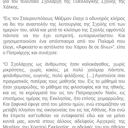
για τον τελευταίο Σχολάρχη της Ι.Θεολογικής Σχολής της
Χάλκης.
“Εις τον Σταυρουπόλεως Μάξιμον έλαχε ο οδυνηρός κλήρος
να δει την αναστολήν της λειτουργίας της Σχολής επί των
ημερών του, αλλά και μετά το κλείσιμο της Σχολής εφρόντιζε
πάντοτε να την έχει ευπρεπή, ευπαρουσίαστον. Και
χρησιμοποιούσε ένα απόσπασμα από τον Παλαμά που
έλεγε, «Άφκιαστο κι αστόλιστο του Χάρου δε σε δίνω»”, είπε
ο Πατριάρχης και συνέχισε:
“Ο Σχολάρχης ως άνθρωπος ήταν καλοκάγαθος, χωρίς
μικρότητες, χωρίς κακίες, με πολύ χιούμορ πάντοτε,
φιλάνθρωπος, ευγενής, πολύ φιλόξενος. […] Αγαπούσε σαν
πραγματικός πατέρας τους μαθητάς του. Εις το μάθημά του
ήταν χειμαρώδης, το μάθημα της φιλοσοφίας και της ηθικής,
και εις τα κηρύγματά του εις τον Πατριαρχικόν Ναόν, εις
επισήμους ημέρας της Εκκλησίας, ήτο επίσης χειμαρρώδης.
Και ξαφνικά έφυγε από του μέσου ημών, ενώ ετοιμαζόταν να
μεταβή πλησίον της οικογενείας του εις τας Αθήνας. Και ενώ
θα έπρεπε κατ’ευθείαν να ενταφιαστεί εδώ και να μείνει
κοντά μας, κοντά στους άλλους αδελφούς Αρχιερείς της
Μεγάλης του Χριστού Εκκλησίας, οι αδελφές του τον ήθελαν