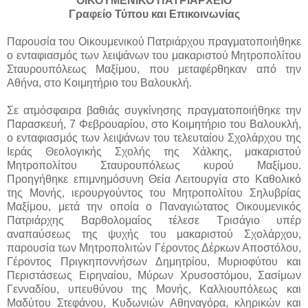
ΟΙΚΟΥΜΕΝΙΚΟ ΠΑΤΡΙΑΡΧΕΙΟ
Γραφείο Τύπου και Επικοινωνίας
Παρουσία του Οικουμενικού Πατριάρχου πραγματοποιήθηκε
ο ενταφιασμός των λειψάνων του μακαριστού Μητροπολίτου
Σταυρουπόλεως Μαξίμου, που μεταφέρθηκαν από την
Αθήνα, στο Κοιμητήριο του Βαλουκλή.
Σε ατμόσφαιρα βαθιάς συγκίνησης πραγματοποιήθηκε την
Παρασκευή, 7 Φεβρουαρίου, στο Κοιμητήριο του Βαλουκλή,
ο ενταφιασμός των λειψάνων του τελευταίου Σχολάρχου της
Ιεράς Θεολογικής Σχολής της Χάλκης, μακαριστού
Μητροπολίτου Σταυρουπόλεως κυρού Μαξίμου.
Προηγήθηκε επιμνημόσυνη Θεία Λειτουργία στο Καθολικό
της Μονής, ιερουργούντος του Μητροπολίτου Σηλυβρίας
Μαξίμου, μετά την οποία ο Παναγιώτατος Οικουμενικός
Πατριάρχης Βαρθολομαίος τέλεσε Τρισάγιο υπέρ
αναπαύσεως της ψυχής του μακαριστού Σχολάρχου,
παρουσία των Μητροπολιτών Γέροντος Δέρκων Αποστόλου,
Γέροντος Πριγκηποννήσων Δημητρίου, Μυριοφύτου και
Περιστάσεως Ειρηναίου, Μύρων Χρυσοστόμου, Σασίμων
Γενναδίου, υπευθύνου της Μονής, Καλλιουπόλεως και
Μαδύτου Στεφάνου, Κυδωνιών Αθηναγόρα, κληρικών και