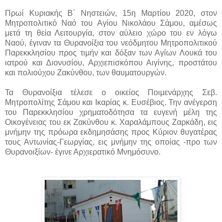
Πρωί Κυριακής Β΄ Νηστειών, 15η Μαρτίου 2020, στον
Μητροπολιτικό Ναό του Αγίου Νικολάου Σάμου, αμέσως
μετά τη θεία Λειτουργία, στον αύλειο χώρο του εν λόγω
Ναού, έγιναν τα Θυρανοίξια του νεόδμητου Μητροπολιτικού
Παρεκκλησίου προς τιμήν και δόξαν των Αγίων Λουκά του
ιατρού και Διονυσίου, Αρχιεπισκόπου Αιγίνης, προστάτου
και πολιούχου Ζακύνθου, των θαυματουργών.
Τα Θυρανοίξια τέλεσε ο οικείος Ποιμενάρχης Σεβ.
Μητροπολίτης Σάμου και Ικαρίας κ. Ευσέβιος. Την ανέγερση
του Παρεκκλησίου χρηματοδότησα τα ευγενή μέλη της
Οικογένειας του εκ Ζακύνθου κ. Χαραλάμπους Ζαρκάδη, εις
μνήμην της πρόωρα εκδημησάσης προς Κύριον θυγατέρας
τους Αντωνίας-Γεωργίας, εις μνήμην της οποίας -προ των
Θυρανοιξίων- έγινε Αρχιερατικό Μνημόσυνο.