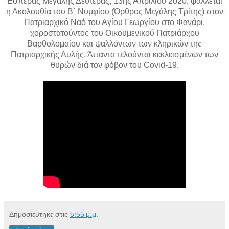
Εσπέρας Μεγάλης Δευτέρας, 13ης Απριλίου 2020, ψάλλεται
η Ακολουθία του Β΄ Νυμφίου (Όρθρος Μεγάλης Τρίτης) στον
Πατριαρχικό Ναό του Αγίου Γεωργίου στο Φανάρι,
χοροστατούντος του Οικουμενικού Πατριάρχου
Βαρθολομαίου και ψαλλόντων των κληρικών της
Πατριαρχικής Αυλής. Άπαντα τελούνται κεκλεισμένων των
θυρών διά τον φόβον του Covid-19.
Δημοσιεύτηκε στις
5:55 μ.μ.