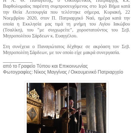
Η Α. Θ. Παναγιότης, ο Οικουμενικός Πατριάρχης κ.κ.
Βαρθολομαίος παρέστη συμπροσευχόμενος στο Ιερό Βήμα κατά
την Θεία Λειτουργία που τελέστηκε σήμερα, Κυριακή, 22
Νοεμβρίου 2020, στον Π. Πατριαρχικό Ναό, ημέρα κατά την
οποία η Εκκλησία μας τιμά τη μνήμη του Αγίου Ιακώβου
(Τσαλίκη), του "με συγχωρείτε", χοροστατούντος του Σεβ.
Μητροπολίτου Σάρδεων κ. Ευαγγέλου.
Στη συνέχεια ο Παναγιώτατος δέχθηκε σε ακρόαση τον Σεβ.
Μητροπολίτη Σ
άρδεων, με τον οποίο είχε μακρά συνεργασία.
___________
από το Γραφείο Τύπου και Επικοινωνίας
Φωτογραφίες: Νίκος Μαγγίνας / Οικουμενικό Πατριαρχείο