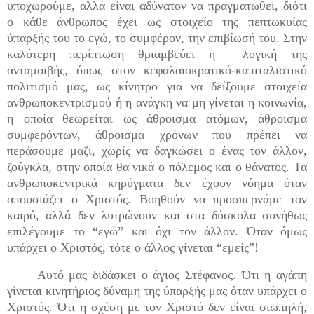
υποχωρούμε, αλλά είναι αδύνατον να πραγματωθεί, διότι
ο κάθε άνθρωπος έχει ως στοιχείο της πεπτωκυίας
ύπαρξής του το εγώ, το συμφέρον, την επιβίωσή του. Στην
καλύτερη περίπτωση θριαμβεύει η λογική της
ανταμοιβής, όπως στον κεφαλαιοκρατικό-καπιταλιστικό
πολιτισμό μας, ως κίνητρο για να δείξουμε στοιχεία
ανθρωποκεντρισμού ή η ανάγκη να μη γίνεται η κοινωνία,
η οποία θεωρείται ως άθροισμα ατόμων, άθροισμα
συμφερόντων, άθροισμα χρόνων που πρέπει να
περάσουμε μαζί, χωρίς να δαγκώσει ο ένας τον άλλον,
ζούγκλα, στην οποία θα νικά ο πόλεμος και ο θάνατος. Τα
ανθρωποκεντρικά κηρύγματα δεν έχουν νόημα όταν
απουσιάζει ο Χριστός. Βοηθούν να προσπερνάμε τον
καιρό, αλλά δεν λυτρώνουν και στα δύσκολα συνήθως
επιλέγουμε το “εγώ” και όχι τον άλλον. Όταν όμως
υπάρχει ο Χριστός, τότε ο άλλος γίνεται “εμείς”!
Αυτό μας διδάσκει ο άγιος Στέφανος. Ότι η αγάπη
γίνεται κινητήριος δύναμη της ύπαρξής μας όταν υπάρχει ο
Χριστός. Ότι η σχέση με τον Χριστό δεν είναι σιωπηλή,