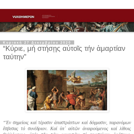
Κυριακή 27 Δεκεμβρίου 2020
“Κύριε, μή στήσῃς αὐτοῖς τήν ἁμαρτίαν
ταύτην”
“Ἐν σημείοις καί τέρασιν ἀπαστράπτων καί δόγμασιν, παρανόμων
ἔσβεσας τό συνέδριον. Καί ὑπ᾽ αὐτῶν ἀναιρούμενος καί λίθοις