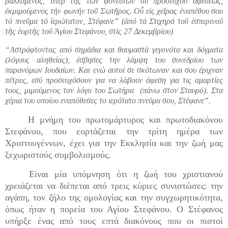
βαλλόμενος, ὑπέρ τῆς τῶν φονευτῶν σύ προσεύχου ἀφέσεως,
ἐκμιμούμενος τήν φωνήν τοῦ Σωτῆρος. Οὗ εἰς χεῖρας ἐναπέθου σου
τό πνεῦμα τό ἱερώτατον, Στέφανε” (ἀπό τά Στιχηρά τοῦ ἑσπερινοῦ
τῆς ἑορτῆς τοῦ Ἁγίου Στεφάνου, στίς 27 Δεκεμβρίου)
“Αστράφτοντας από σημάδια και θαυμαστά γεγονότα και δόγματα
(λόγους αληθείας), έσβησες την λάμψη του συνεδρίου των
παρανόμων Ιουδαίων. Και ενώ αυτοί σε σκότωναν και σου έριχναν
πέτρες, εσύ προσευχόσουν για να λάβουν άφεση για τις αμαρτίες
τους, μιμούμενος τον λόγο του Σωτήρα (πάνω στον Σταυρό). Στα
χέρια του οποίου εναπόθεσες το ιερότατο πνεύμα σου, Στέφανε”.
Η μνήμη του πρωτομάρτυρος και πρωτοδιακόνου
Στεφάνου, που εορτάζεται την τρίτη ημέρα των
Χριστουγέννων, έχει για την Εκκλησία και την ζωή μας
ξεχωριστούς συμβολισμούς.
Είναι μία υπόμνηση ότι η ζωή του χριστιανού
χρειάζεται να διέπεται από τρεις κύριες συνιστώσες: την
αγάπη, τον ζήλο της ομολογίας και την συγχωρητικότητα,
όπως ήταν η πορεία του Αγίου Στεφάνου. Ο Στέφανος
υπήρξε ένας από τους επτά διακόνους που οι πιστοί