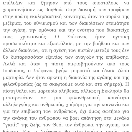
επέλεξαν και ζήτησαν από τους αποστόλους να
χειροτονήσουν ως βοηθούς στην διανομή των τροφίμων
στην πρώτη εκκλησιαστική κοινότητα, όταν το σαράκι της
μιζέριας, του εθνικισμού και των διακρίσεων σταμάτησε
την αγάπη, την ομόνοια και την ενότητα που διακατείχε
τους χριστιανούς. Ο Στέφανος ήταν ηγετική
προσωπικότητα και εξασφάλισε, με την βοήθεια και των
άλλων διακόνων, ότι η σχέση των πιστών μεταξύ τους δεν
θα διαταρασσόταν εξαιτίας των αναγκών της επιβίωσης.
Αλλά και όταν η πίστη αμφισβητούνταν από τους
Ιουδαίους, ο Στέφανος βγήκε μπροστά και έδωσε ζώσα
μαρτυρία. Δεν ήταν αρκετή η διακονία της αγάπης και της
φιλανθρωπίας (ας το σκεφτούμε αυτό και στο σήμερα). Η
πίστη θέλει και μαρτυρία αλήθειας, αλλιώς η Εκκλησία θα
μετατρεπόταν σε μία φιλανθρωπική κοινότητα
αλληλεγγύης και ανθρωπιάς, χρήσιμη για την κοινωνία και
για την επιβίωση των ανθρώπων, όχι όμως σωτήρια για
την ανάγκη του ανθρώπου να βρει απάντηση στα μεγάλα
“γιατί;” της ζωής, τον Θεό, τον άνθρωπο, την αγάπη, τον
θάνατο. Και ο Στέφανος θα ολοκληρώσει αυτήν την