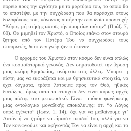
πορεία προς την αγιότητα με το μαρτύριό του, το οποίο θα
το επιστέψει με την συγχώρεση που θα παράσχει στους
δολοφόνους του, κάνοντας αυτήν την σπουδαία προσευχή:
“Κύριε, μή στήσῃς αὐτοῖς τήν ἁμαρτίαν ταύτην” (Πράξ. 7,
60). Θα μιμηθεί τον Χριστό, ο Οποίος επάνω στον σταυρό
ζήτησε από τον Πατέρα Του να συγχωρέσει τους
σταυρωτές, διότι δεν γνώριζαν τι έκαναν.
Ο ερχομός του Χριστού στον κόσμο δεν είναι απλώς
ένα κοσμοϊστορικό γεγονός. Δεν σηματοδοτεί την ίδρυση
μιας ακόμη θρησκείας, ανάμεσα στις άλλες. Μπορεί η
πίστη μας να εκφράζεται και με θρησκευτικά στοιχεία, να
έχει δόγματα, τρόπο λατρείας προς τον Θεό, ηθικές
διατάξεις, όμως αυτά τα στοιχεία δεν είναι κύριες αρχές
μιας πίστης στο μεταφυσικό. Είναι τρόποι φανέρωσης
μιας οντολογικά μοναδικής αποκάλυψης: ότι “ο Λόγος
σάρξ εγένετο” (Ιωάν. 1, 14), όχι για να μαθαίνουμε γι’
Αυτόν ή να ζητάμε να είμαστε οπαδοί Του, αλλά για να
Τον κοινωνούμε και αφήνοντάς Τον να είναι η αρχή και το