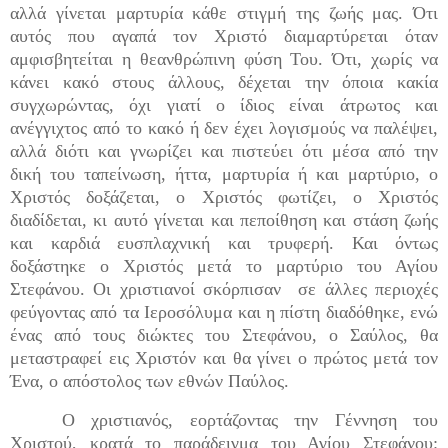
αλλά γίνεται μαρτυρία κάθε στιγμή της ζωής μας. Ότι
αυτός που αγαπά τον Χριστό διαμαρτύρεται όταν
αμφισβητείται η θεανθρώπινη φύση Του. Ότι, χωρίς να
κάνει κακό στους άλλους, δέχεται την όποια κακία
συγχωρώντας, όχι γιατί ο ίδιος είναι άτρωτος και
ανέγγιχτος από το κακό ή δεν έχει λογισμούς να παλέψει,
αλλά διότι και γνωρίζει και πιστεύει ότι μέσα από την
δική του ταπείνωση, ήττα, μαρτυρία ή και μαρτύριο, ο
Χριστός δοξάζεται, ο Χριστός φωτίζει, ο Χριστός
διαδίδεται, κι αυτό γίνεται και πεποίθηση και στάση ζωής
και καρδιά ευσπλαχνική και τρυφερή. Και όντως
δοξάστηκε ο Χριστός μετά το μαρτύριο του Αγίου
Στεφάνου. Οι χριστιανοί σκόρπισαν σε άλλες περιοχές
φεύγοντας από τα Ιεροσόλυμα και η πίστη διαδόθηκε, ενώ
ένας από τους διώκτες του Στεφάνου, ο Σαύλος, θα
μεταστραφεί εις Χριστόν και θα γίνει ο πρώτος μετά τον
Ένα, ο απόστολος των εθνών Παύλος.
Ο χριστιανός, εορτάζοντας την Γέννηση του
Χριστού, κρατά το παράδειγμα του Αγίου Στεφάνου: