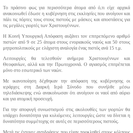
Το πράσινο φως για περισσότερα άτομα από ό,τι είχε αρχικά
ανακοινωθεί έδωσε η κυβέρνηση στις εκκλησίες που ανοίγουν και
πάλι τις πόρτες τους στους πιστούς με μάσκες και αποστάσεις για
τις μεγάλες γιορτές των Χριστουγέννων.
Η Κοινή Υπουργική Απόφαση αυξάνει τον επιτρεπόμενο αριθμό
πιστών από 9 σε 25 άτομα στους ενοριακούς ναούς και 50 στους
μητροπολιτικούς με ελάχιστη αναλογία ένας πιστός ανά 15 τ.μ.
Λειτουργίες θα τελεσθούν ανήμερα Χριστουγέννων και
Θεοφανίων, αλλά και την Πρωτοχρονιά. Ο αγιασμός επιτρέπεται
μόνο στο εσωτερικό των ναών.
Με ικανοποίηση δέχθηκαν την απόφαση της κυβέρνησης οι
ιεράρχες στη Διαρκή Ιερά Σύνοδο που συνήλθε μέσω
τηλεδιάσκεψης ενώ ανακοίνωσαν ότι ανοίγουν οι ναοί από αύριο
και για ατομική προσευχή.
Για την αποφυγή συνωστισμού στις ακολουθίες των γιορτών θα
υπάρχει δυνατότητα για κυλιόμενες λειτουργίες ώστε να δίνεται η
δυνατότητα συμμέτοχης σε αυτές σε περισσότερους πιστούς.
Μετά τις έντονες αντιδράσεις που είχαν προκληθεί στους κόλπους