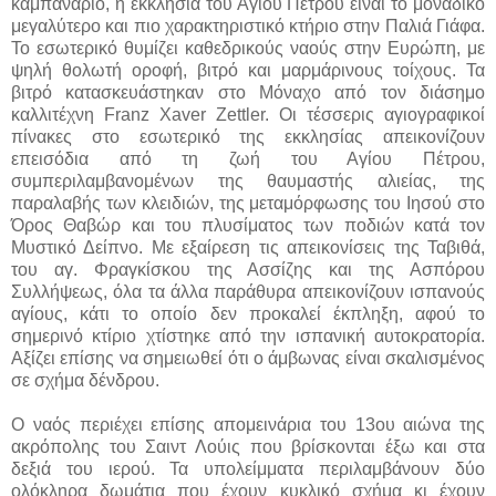
καμπαναριό, η εκκλησία του Αγίου Πέτρου είναι το μοναδικό
μεγαλύτερο και πιο χαρακτηριστικό κτήριο στην Παλιά Γιάφα.
Το εσωτερικό θυμίζει καθεδρικούς ναούς στην Ευρώπη, με
ψηλή θολωτή οροφή, βιτρό και μαρμάρινους τοίχους. Τα
βιτρό κατασκευάστηκαν στο Μόναχο από τον διάσημο
καλλιτέχνη Franz Xaver Zettler. Οι τέσσερις αγιογραφικοί
πίνακες στο εσωτερικό της εκκλησίας απεικονίζουν
επεισόδια από τη ζωή του Αγίου Πέτρου,
συμπεριλαμβανομένων της θαυμαστής αλιείας, της
παραλαβής των κλειδιών, της μεταμόρφωσης του Ιησού στο
Όρος Θαβώρ και του πλυσίματος των ποδιών κατά τον
Μυστικό Δείπνο. Με εξαίρεση τις απεικονίσεις της Ταβιθά,
του αγ. Φραγκίσκου της Ασσίζης και της Ασπόρου
Συλλήψεως, όλα τα άλλα παράθυρα απεικονίζουν ισπανούς
αγίους, κάτι το οποίο δεν προκαλεί έκπληξη, αφού το
σημερινό κτίριο χτίστηκε από την ισπανική αυτοκρατορία.
Αξίζει επίσης να σημειωθεί ότι ο άμβωνας είναι σκαλισμένος
σε σχήμα δένδρου.
Ο ναός περιέχει επίσης απομεινάρια του 13ου αιώνα της
ακρόπολης του Σαιντ Λούις που βρίσκονται έξω και στα
δεξιά του ιερού. Τα υπολείμματα περιλαμβάνουν δύο
ολόκληρα δωμάτια που έχουν κυκλικό σχήμα κι έχουν