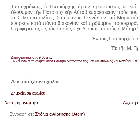
Ταυτοχρόνως, ὁ Πατριάρχης ἡμῶν προφορικῶς τε καί δ
ὁλόθυμον τήν Πατριαρχικήν Αὐτοῦ εὐαρέσκειαν πρός το
Σεβ. Μητροπολίτας Σασίμων κ. Γεννάδιον καί Μυριοφύτ
εὔορκον κατά πάντα διακονίαν καί πρόθυμον προσφοράν
Περιφερειῶν, εἰς τάς ὁποίας εἶχε διορίσει αὐτούς ἡ Μήτηρ
Ἐν τοῖς Πατριαρχείοι
Ἐκ τῆς Μ. 
Δημοσιεύτηκε στις
9:00 π.μ.
Το κείμενο αυτό ανήκει στην Ενότητα
Μητροπολίτης Καλλιουπόλεως και Μαδύτου Στ
Δεν υπάρχουν σχόλια:
Δημοσίευση σχολίου
Νεότερη ανάρτηση
Αρχική 
Εγγραφή σε:
Σχόλια ανάρτησης (Atom)