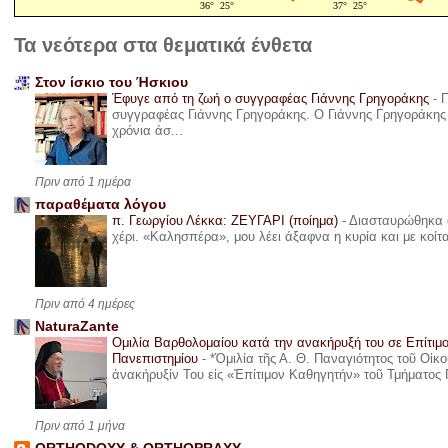
Τα νεότερα στα θεματικά ένθετα
Στον ίσκιο του Ήσκιου
Έφυγε από τη ζωή ο συγγραφέας Γιάννης Γρηγοράκης
-
Π
συγγραφέας Γιάννης Γρηγοράκης. Ο Γιάννης Γρηγοράκης 
χρόνια άσ...
Πριν από 1 ημέρα
παραθέματα λόγου
π. Γεωργίου Λέκκα: ΖΕΥΓΑΡΙ (ποίημα)
-
Διασταυρώθηκα α
χέρι. «Καλησπέρα», μου λέει άξαφνα η κυρία και με κοίτ
Πριν από 4 ημέρες
NaturaZante
Ομιλία Βαρθολομαίου κατά την ανακήρυξή του σε Επίτιμ
Πανεπιστημίου
-
*Ὁμιλία τῆς Α. Θ. Παναγιότητος τοῦ Οἰκ
ἀνακήρυξίν Του εἰς «Ἐπίτιμον Καθηγητήν» τοῦ Τμήματος 
Πριν από 1 μήνα