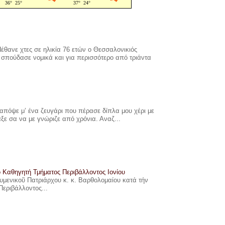
έθανε χτες σε ηλικία 76 ετών ο Θεσσαλονικιός
σπούδασε νομικά και για περισσότερο από τριάντα
πόψε μ’ ένα ζευγάρι που πέρασε δίπλα μου χέρι με
αξε σα να με γνώριζε από χρόνια. Αναζ...
ο Καθηγητή Τμήματος Περιβάλλοντος Ιονίου
ουμενικοῦ Πατριάρχου κ. κ. Βαρθολομαίου κατά τήν
Περιβάλλοντος...