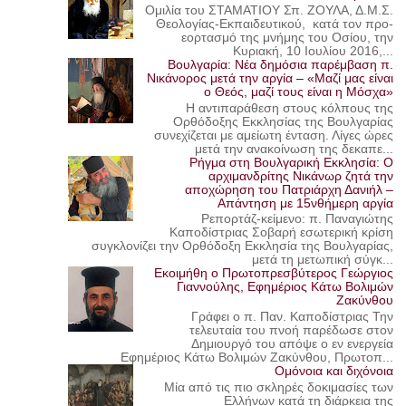
Ομιλία του ΣΤΑΜΑΤΙΟΥ Σπ. ΖΟΥΛΑ, Δ.Μ.Σ.
Θεολογίας-Εκπαιδευτικού, κατά τον προ-
εορτασμό της μνήμης του Οσίου, την
Κυριακή, 10 Ιουλίου 2016,...
Βουλγαρία: Νέα δημόσια παρέμβαση π.
Νικάνορος μετά την αργία – «Μαζί μας είναι
ο Θεός, μαζί τους είναι η Μόσχα»
Η αντιπαράθεση στους κόλπους της
Ορθόδοξης Εκκλησίας της Βουλγαρίας
συνεχίζεται με αμείωτη ένταση. Λίγες ώρες
μετά την ανακοίνωση της δεκαπε...
Ρήγμα στη Βουλγαρική Εκκλησία: Ο
αρχιμανδρίτης Νικάνωρ ζητά την
αποχώρηση του Πατριάρχη Δανιήλ –
Απάντηση με 15νθήμερη αργία
Ρεπορτάζ-κείμενο: π. Παναγιώτης
Καποδίστριας Σοβαρή εσωτερική κρίση
συγκλονίζει την Ορθόδοξη Εκκλησία της Βουλγαρίας,
μετά τη μετωπική σύγκ...
Εκοιμήθη ο Πρωτοπρεσβύτερος Γεώργιος
Γιαννούλης, Εφημέριος Κάτω Βολιμών
Ζακύνθου
Γράφει ο π. Παν. Καποδίστριας Την
τελευταία του πνοή παρέδωσε στον
Δημιουργό του απόψε ο εν ενεργεία
Εφημέριος Κάτω Βολιμών Ζακύνθου, Πρωτοπ...
Ομόνοια και διχόνοια
Μία από τις πιο σκληρές δοκιμασίες των
Ελλήνων κατά τη διάρκεια της