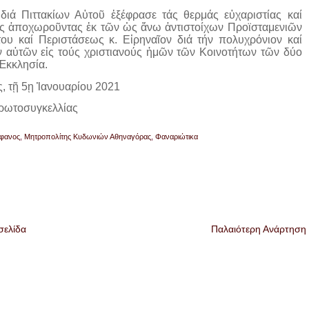
ιά Πιττακίων Αὐτοῦ ἐξέφρασε τάς θερμάς εὐχαριστίας καί
ύς ἀποχωροῦντας ἐκ τῶν ὡς ἄνω ἀντιστοίχων Προϊσταμενιῶν
ου καί Περιστάσεως κ. Εἰρηναῖον διά τήν πολυχρόνιον καί
 αὐτῶν εἰς τούς χριστιανούς ἡμῶν τῶν Κοινοτήτων τῶν δύο
 Ἐκκλησία.
ς, τῇ 5ῃ Ἰανουαρίου 2021
Πρωτοσυγκελλίας
έφανος
,
Μητροπολίτης Κυδωνιών Αθηναγόρας
,
Φαναριώτικα
σελίδα
Παλαιότερη Ανάρτηση