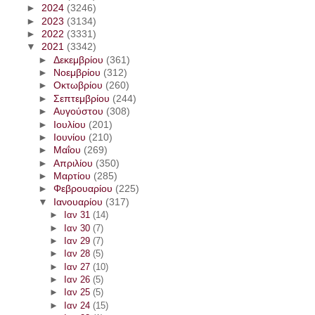
►
2024
(3246)
►
2023
(3134)
►
2022
(3331)
▼
2021
(3342)
►
Δεκεμβρίου
(361)
►
Νοεμβρίου
(312)
►
Οκτωβρίου
(260)
►
Σεπτεμβρίου
(244)
►
Αυγούστου
(308)
►
Ιουλίου
(201)
►
Ιουνίου
(210)
►
Μαΐου
(269)
►
Απριλίου
(350)
►
Μαρτίου
(285)
►
Φεβρουαρίου
(225)
▼
Ιανουαρίου
(317)
►
Ιαν 31
(14)
►
Ιαν 30
(7)
►
Ιαν 29
(7)
►
Ιαν 28
(5)
►
Ιαν 27
(10)
►
Ιαν 26
(5)
►
Ιαν 25
(5)
►
Ιαν 24
(15)