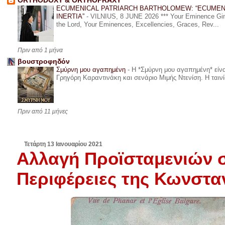
ORTHODOXY & ORTHOPRAXY
ECUMENICAL PATRIARCH BARTHOLOMEW: “ECUMEN
INERTIA”
-
VILNIUS, 8 JUNE 2026 *** Your Eminence Ginta
the Lord, Your Eminences, Excellencies, Graces, Rev...
Πριν από 1 μήνα
βουστροφηδόν
Σμύρνη μου αγαπημένη
-
Η *Σμύρνη μου αγαπημένη* είναι
Γρηγόρη Καραντινάκη και σενάριο Μιμής Ντενίση. Η ταινία
Πριν από 11 μήνες
Τετάρτη 13 Ιανουαρίου 2021
Αλλαγή Προϊσταμενιών σ
Περιφέρειες της Κωνστ