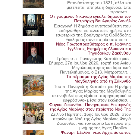
Επανάστασης του 1821, αλλά και
μετέπειτα, υπήρξε η διχόνοια. Είτε
προσωπ...
Ο ηγούμενος Νικάνωρ εγκαλεί δημόσια τον
Πατριάρχη Βουλγαρίας Δανιήλ
Εισαγωγή Η δημόσια αντιπαράθεση που
εκδηλώθηκε τις τελευταίες ημέρες στο
εσωτερικό της Βουλγαρικής Ορθόδοξης
Εκκλησίας συνιστά μία από τις σ...
Νέος Πρωτοπρεσβύτερος ο π. Ιωάννης
Ιγγλέσης, Εφημέριος Αλυκανά και
Πηγαδακίων Ζακύνθου
Γράφει ο π. Παναγιώτης Καποδίστριας
Σήμερα, 27η Ιουλίου 2026, εορτή του Αγίου
Μεγαλομάρτυρος και Ιαματικού
Παντελεήμονος, ο Σεβ. Μητροπολίτ...
Το πέρασμα της Αγίας Μαρίας της
Μαγδαληνής από τη Ζάκυνθο
Του π. Παναγιώτη Καποδίστρια Η μνήμη
της Αγίας Μαρίας της Μαγδαληνής
ακτινοβολεί φως εξαίσιο -παρηγορητικό κι
ευφρόσυνο- μέσα στον εκκλησιασ...
Φαγιάς Ζακύνθου: Πανηγυρικός Εσπερινός
της Αγίας Μαρίνης στον περίοπτο Ναό Της
Δειλινό Πέμπτης, 16ης Ιουλίου 2026, στον
περιώνυμο Ναό της Αγίας Μαρίνας Φαγιά
Ζακύνθου, για τον εόρτιο Εσπερινό της
μνήμης της Αγίας Παρθεν...
Φανάρι: Εξελέγη νέος Αρχιεπίσκοπος