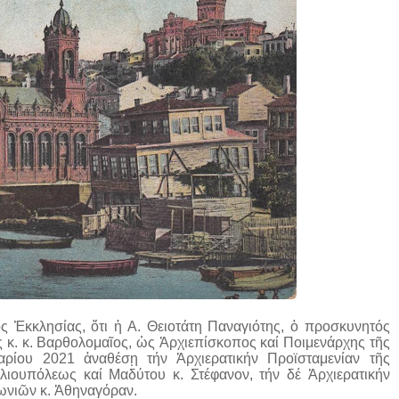
ς Ἐκκλησίας, ὅτι ἡ Α. Θειοτάτη Παναγιότης, ὁ προσκυνητός
 κ. κ. Βαρθολομαῖος, ὡς Ἀρχιεπίσκοπος καί Ποιμενάρχης τῆς
ρίου 2021 ἀναθέσῃ τήν Ἀρχιερατικήν Προϊσταμενίαν τῆς
λιουπόλεως καί Μαδύτου κ. Στέφανον, τήν δέ Ἀρχιερατικήν
ωνιῶν κ. Ἀθηναγόραν.