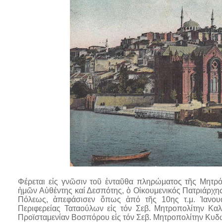
Φέρεται εἰς γνῶσιν τοῦ ἐνταῦθα πληρώματος τῆς Μητρό
ἡμῶν Αὐθέντης καί Δεσπότης, ὁ Οἰκουμενικός Πατριάρχης
Πόλεως, ἀπεφάσισεν ὅπως ἀπό τῆς 10ης τ.μ. Ἰανουα
Περιφερείας Ταταούλων εἰς τόν Σεβ. Μητροπολίτην Καλ
Προϊσταμενίαν Βοσπόρου εἰς τόν Σεβ. Μητροπολίτην Κυδ