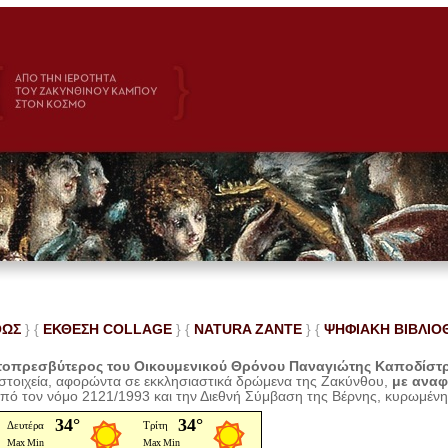
ΘΩΣ
} {
ΕΚΘΕΣΗ COLLAGE
}
{
NATURA ZANTE
} {
ΨΗΦΙΑΚΗ ΒΙΒΛΙΟ
οπρεσβύτερος του Οικουμενικού Θρόνου Παναγιώτης Καποδίστ
 στοιχεία, αφορώντα σε εκκλησιαστικά δρώμενα της Ζακύνθου,
με ανα
από τον νόμο 2121/1993 και την Διεθνή Σύμβαση της Βέρνης, κυρωμέν