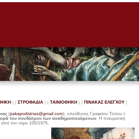
ΘΗΚΗ
} {
ΣΤΡΟΦΑΔΙΑ
} {
ΤΑΙΝΙΟΘΗΚΗ
} {
ΠΙΝΑΚΑΣ ΕΛΕ
ΓΧΟΥ
}
ριας
(
pakapodistrias@gmail.com
), υπεύθυνος Γραφείου Τύπου Ι.
φορά του συνδέσμου των αναδημοσιευόμενων
. Η
πνευματική
η από τον νόμο 100/1975.