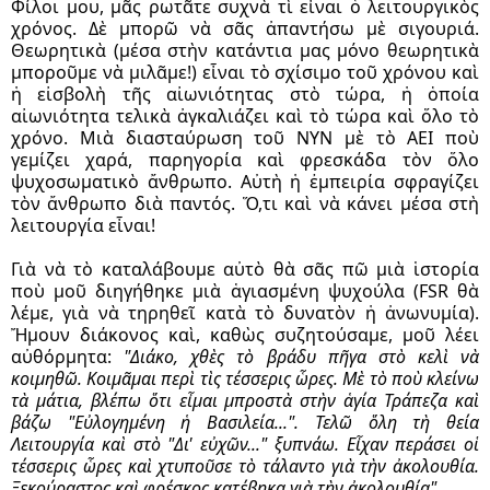
Φίλοι μου, μᾶς ρωτᾶτε συχνὰ τὶ εἶναι ὁ λειτουργικὸς 
χρόνος. Δὲ μπορῶ νὰ σᾶς ἀπαντήσω μὲ σιγουριά. 
Θεωρητικὰ (μέσα στὴν κατάντια μας μόνο θεωρητικὰ 
μποροῦμε νὰ μιλᾶμε!) εἶναι τὸ σχίσιμο τοῦ χρόνου καὶ 
ἡ εἰσβολὴ τῆς αἰωνιότητας στὸ τώρα, ἡ ὁποία 
αἰωνιότητα τελικὰ ἀγκαλιάζει καὶ τὸ τώρα καὶ ὅλο τὸ 
χρόνο. Μιὰ διασταύρωση τοῦ ΝΥΝ μὲ τὸ ΑΕΙ ποὺ 
γεμίζει χαρά, παρηγορία καὶ φρεσκάδα τὸν ὅλο 
ψυχοσωματικὸ ἄνθρωπο. Αὐτὴ ἡ ἐμπειρία σφραγίζει 
τὸν ἄνθρωπο διὰ παντός. Ὅ,τι καὶ νὰ κάνει μέσα στὴ 
λειτουργία εἶναι!
Γιὰ νὰ τὸ καταλάβουμε αὐτὸ θὰ σᾶς πῶ μιὰ ἱστορία 
ποὺ μοῦ διηγήθηκε μιὰ ἁγιασμένη ψυχούλα (FSR θὰ 
λέμε, γιὰ νὰ τηρηθεῖ κατὰ τὸ δυνατὸν ἡ ἀνωνυμία). 
Ἤμουν διάκονος καὶ, καθὼς συζητούσαμε, μοῦ λέει 
αὐθόρμητα: 
"Διάκο, χθὲς τὸ βράδυ πῆγα στὸ κελὶ νὰ 
κοιμηθῶ. Κοιμᾶμαι περὶ τὶς τέσσερις ὧρες. Μὲ τὸ ποὺ κλείνω 
τὰ μάτια, βλέπω ὅτι εἶμαι μπροστὰ στὴν ἁγία Τράπεζα καὶ 
βάζω "Εὐλογημένη ἡ Βασιλεία...".
Τελῶ ὅλη τὴ θεία 
Λειτουργία καὶ στὸ "Δι' εὐχῶν..." ξυπνάω. Εἶχαν περάσει οἱ 
τέσσερις ὧρες καὶ χτυποῦσε τὸ τάλαντο γιὰ τὴν 
ἀκολουθία
. 
Ξεκούραστος καὶ φρέσκος κατέβηκα γιὰ τὴν ἀκολουθία".