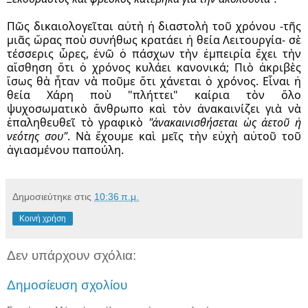
Πῶς δικαιολογεῖται αὐτὴ ἡ διαστολὴ τοῦ χρόνου -τῆς 
μιᾶς ὥρας ποὺ συνήθως κρατάει ἡ θεία Λειτουργία- σὲ 
τέσσερις ὧρες, ἐνῶ ὁ πάσχων τὴν ἐμπειρία ἔχει τὴν 
αἴσθηση ὅτι ὁ χρόνος κυλάει κανονικά; Πιὸ ἀκριβὲς 
ἴσως θὰ ἦταν νὰ ποῦμε ὅτι χάνεται ὁ χρόνος. Εἶναι ἡ 
θεία Χάρη ποὺ "πλήττει" καίρια τὸν ὅλο 
ψυχοσωματικὸ ἄνθρωπο καὶ τὸν ἀνακαινίζει γιὰ νὰ 
ἐπαληθευθεῖ τὸ γραφικὸ 
"ἀνακαινισθήσεται ὡς ἀετοῦ ἡ 
νεότης σου"
. Νὰ ἔχουμε καὶ μεῖς τὴν εὐχὴ αὐτοῦ τοῦ 
ἁγιασμένου παπούλη
.
Δημοσιεύτηκε στις
10:36 π.μ.
Κοινή χρήση
Δεν υπάρχουν σχόλια:
Δημοσίευση σχολίου