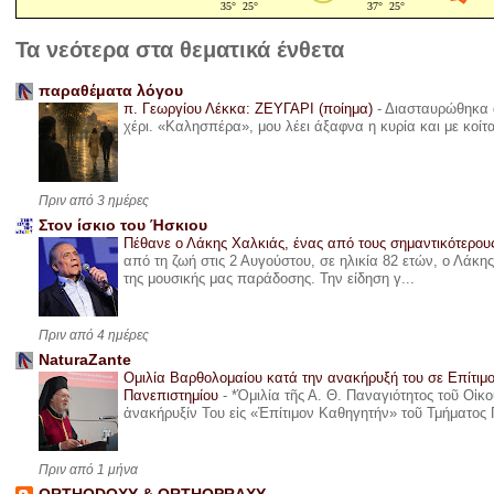
Τα νεότερα στα θεματικά ένθετα
παραθέματα λόγου
π. Γεωργίου Λέκκα: ΖΕΥΓΑΡΙ (ποίημα)
-
Διασταυρώθηκα α
χέρι. «Καλησπέρα», μου λέει άξαφνα η κυρία και με κοίτ
Πριν από 3 ημέρες
Στον ίσκιο του Ήσκιου
Πέθανε ο Λάκης Χαλκιάς, ένας από τους σημαντικότερο
από τη ζωή στις 2 Αυγούστου, σε ηλικία 82 ετών, ο Λάκ
της μουσικής μας παράδοσης. Την είδηση γ...
Πριν από 4 ημέρες
NaturaZante
Ομιλία Βαρθολομαίου κατά την ανακήρυξή του σε Επίτιμ
Πανεπιστημίου
-
*Ὁμιλία τῆς Α. Θ. Παναγιότητος τοῦ Οἰκ
ἀνακήρυξίν Του εἰς «Ἐπίτιμον Καθηγητήν» τοῦ Τμήματος 
Πριν από 1 μήνα