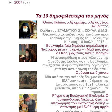
►
2007
(87)
Τα 10 δημοφιλέστερα του μηνός
Όσιος Παΐσιος ο Αγιορείτης, ο Αγιασμένος
Άνθρωπος
Ομιλία του ΣΤΑΜΑΤΙΟΥ Σπ. ΖΟΥΛΑ, Δ.Μ.Σ.
Θεολογίας-Εκπαιδευτικού, κατά τον προ-
εορτασμό της μνήμης του Οσίου, την
Κυριακή, 10 Ιουλίου 2016,...
Βουλγαρία: Νέα δημόσια παρέμβαση π.
Νικάνορος μετά την αργία – «Μαζί μας είναι
ο Θεός, μαζί τους είναι η Μόσχα»
Η αντιπαράθεση στους κόλπους της
Ορθόδοξης Εκκλησίας της Βουλγαρίας
συνεχίζεται με αμείωτη ένταση. Λίγες ώρες
μετά την ανακοίνωση της δεκαπε...
Ομόνοια και διχόνοια
Μία από τις πιο σκληρές δοκιμασίες των
Ελλήνων κατά τη διάρκεια της
Επανάστασης του 1821, αλλά και
μετέπειτα, υπήρξε η διχόνοια. Είτε
προσωπ...
Ρήγμα στη Βουλγαρική Εκκλησία: Ο
αρχιμανδρίτης Νικάνωρ ζητά την
αποχώρηση του Πατριάρχη Δανιήλ –
Απάντηση με 15νθήμερη αργία
Ρεπορτάζ-κείμενο: π. Παναγιώτης