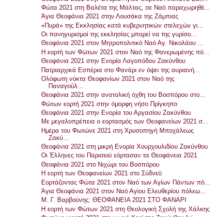
Φώτα 2021 στη Βαλέτα της Μάλτας, σε Ναό παραχωρηθέ...
Άγια Θεοφάνια 2021 στην Λουσάκα της Ζάμπιας
«Πυρά» της Εκκλησίας κατά κυβερνητικών στελεχών γι...
Οι πανηγυρισμοί της εκκλησίας μπορεί να της γυρίσο...
Θεοφάνια 2021 στον Μητροπολιτικό Ναό Αγ. Νικολάου ...
Η εορτή των Φώτων 2021 στον Ναό της Φανερωμένης πό...
Θεοφάνια 2021 στην Ενορία Λαγοπόδου Ζακύνθου
Πατριαρχικά Εσπέρια στο Φανάρι εν όψει της αυριανή...
Ολόφωτη νύκτα Θεοφανίων 2021 στον Ναό της
Παναγούλ...
Θεοφάνια 2021 στην ανατολική όχθη του Βοσπόρου στο...
Φώτων εορτή 2021 στην όμορφη νήσο Πρίγκηπο
Θεοφάνια 2021 στην Ενορία του Αργασίου Ζακύνθου
Με μεγαλοπρέπεια ο εορτασμός των Θεοφανείων 2021 σ...
Ημέρα του Φωτώνε 2021 στη Χρυσοπηγή Μποχάλεως
Ζακύ...
Θεοφάνια 2021 στη μικρή Ενορία Χουρχουλιδίου Ζακύνθου
Οι Έλληνες του Παρισιού εόρτασαν τα Θεοφάνεια 2021
Θεοφάνια 2021 στο Νιχώρι του Βοσπόρου
Η εορτή των Θεοφανείων 2021 στο Σύδνεϋ
Εορτάζοντας Φώτα 2021 στον Ναό των Αγίων Πάντων πό...
Άγια Θεοφάνια 2021 στον Ναό Αγίου Ελευθερίου πόλεω...
Μ. Γ. Βαρβούνης: ΘΕΟΦΑΝΕΙΑ 2021 ΣΤΟ ΦΑΝΑΡΙ
Η εορτή των Φώτων 2021 στη Θεολογική Σχολή της Χάλκης