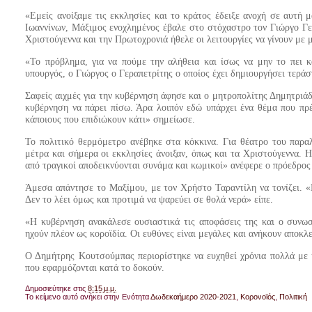
«Εμείς ανοίξαμε τις εκκλησίες και το κράτος έδειξε ανοχή σε αυτή
Ιωαννίνων, Μάξιμος ενοχλημένος έβαλε στο στόχαστρο τον Γιώργο Γερ
Χριστούγεννα και την Πρωτοχρονιά ήθελε οι λειτουργίες να γίνουν με 
«Το πρόβλημα, για να πούμε την αλήθεια και ίσως να μην το πει κ
υπουργός, ο Γιώργος ο Γεραπετρίτης ο οποίος έχει δημιουργήσει τερά
Σαφείς αιχμές για την κυβέρνηση άφησε και ο μητροπολίτης Δημητριά
κυβέρνηση να πάρει πίσω. Άρα λοιπόν εδώ υπάρχει ένα θέμα που πρέ
κάποιους που επιδιώκουν κάτι» σημείωσε.
Το πολιτικό θερμόμετρο ανέβηκε στα κόκκινα. Για θέατρο του παρα
μέτρα και σήμερα οι εκκλησίες άνοιξαν, όπως και τα Χριστούγεννα. Η
από τραγικοί αποδεικνύονται συνάμα και κωμικοί» ανέφερε ο πρόεδρο
Άμεσα απάντησε το Μαξίμου, με τον Χρήστο Ταραντίλη να τονίζει. «Πρ
Δεν το λέει όμως και προτιμά να ψαρεύει σε θολά νερά» είπε.
«Η κυβέρνηση ανακάλεσε ουσιαστικά τις αποφάσεις της και ο συνωσ
ηχούν πλέον ως κοροϊδία. Οι ευθύνες είναι μεγάλες και ανήκουν αποκ
Ο Δημήτρης Κουτσούμπας περιορίστηκε να ευχηθεί χρόνια πολλά με 
που εφαρμόζονται κατά το δοκούν.
Δημοσιεύτηκε στις
8:15 μ.μ.
Το κείμενο αυτό ανήκει στην Ενότητα
Δωδεκαήμερο 2020-2021
,
Κορονοϊός
,
Πολιτική