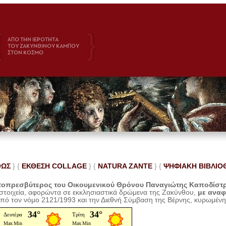
ΘΩΣ
} {
ΕΚΘΕΣΗ COLLAGE
}
{
NATURA ZANTE
} {
ΨΗΦΙΑΚΗ ΒΙΒΛΙΟ
οπρεσβύτερος του Οικουμενικού Θρόνου Παναγιώτης Καποδίστ
 στοιχεία, αφορώντα σε εκκλησιαστικά δρώμενα της Ζακύνθου,
με ανα
από τον νόμο 2121/1993 και την Διεθνή Σύμβαση της Βέρνης, κυρωμέν