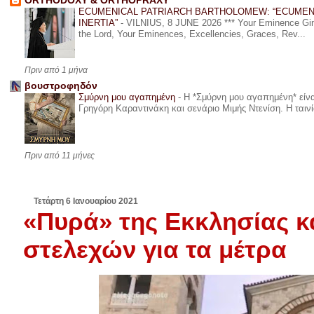
ORTHODOXY & ORTHOPRAXY
ECUMENICAL PATRIARCH BARTHOLOMEW: “ECUMEN
INERTIA”
-
VILNIUS, 8 JUNE 2026 *** Your Eminence Ginta
the Lord, Your Eminences, Excellencies, Graces, Rev...
Πριν από 1 μήνα
βουστροφηδόν
Σμύρνη μου αγαπημένη
-
Η *Σμύρνη μου αγαπημένη* είναι
Γρηγόρη Καραντινάκη και σενάριο Μιμής Ντενίση. Η ταινία
Πριν από 11 μήνες
Τετάρτη 6 Ιανουαρίου 2021
«Πυρά» της Εκκλησίας κ
στελεχών για τα μέτρα