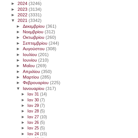
►
2024
(3246)
►
2023
(3134)
►
2022
(3331)
▼
2021
(3342)
►
Δεκεμβρίου
(361)
►
Νοεμβρίου
(312)
►
Οκτωβρίου
(260)
►
Σεπτεμβρίου
(244)
►
Αυγούστου
(308)
►
Ιουλίου
(201)
►
Ιουνίου
(210)
►
Μαΐου
(269)
►
Απριλίου
(350)
►
Μαρτίου
(285)
►
Φεβρουαρίου
(225)
▼
Ιανουαρίου
(317)
►
Ιαν 31
(14)
►
Ιαν 30
(7)
►
Ιαν 29
(7)
►
Ιαν 28
(5)
►
Ιαν 27
(10)
►
Ιαν 26
(5)
►
Ιαν 25
(5)
►
Ιαν 24
(15)