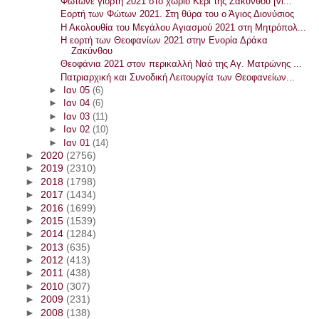
Φωτώνε γιορτή 2021 στο χωριό Κερί της Ζακύνθου [vi...
Εορτή των Φώτων 2021. Στη θύρα του ο Άγιος Διονύσιος
Η Ακολουθία του Μεγάλου Αγιασμού 2021 στη Μητρόπολ...
Η εορτή των Θεοφανίων 2021 στην Ενορία Δράκα
Ζακύνθου
Θεοφάνια 2021 στον περικαλλή Ναό της Αγ. Ματρώνης ...
Πατριαρχική και Συνοδική Λειτουργία των Θεοφανείων...
►
Ιαν 05
(6)
►
Ιαν 04
(6)
►
Ιαν 03
(11)
►
Ιαν 02
(10)
►
Ιαν 01
(14)
►
2020
(2756)
►
2019
(2310)
►
2018
(1798)
►
2017
(1434)
►
2016
(1699)
►
2015
(1539)
►
2014
(1284)
►
2013
(635)
►
2012
(413)
►
2011
(438)
►
2010
(307)
►
2009
(231)
►
2008
(138)