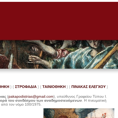
ΘΗΚΗ
} {
ΣΤΡΟΦΑΔΙΑ
} {
ΤΑΙΝΙΟΘΗΚΗ
} {
ΠΙΝΑΚΑΣ ΕΛΕ
ΓΧΟΥ
}
ριας
(
pakapodistrias@gmail.com
), υπεύθυνος Γραφείου Τύπου Ι.
φορά του συνδέσμου των αναδημοσιευόμενων
. Η
πνευματική
η από τον νόμο 100/1975.