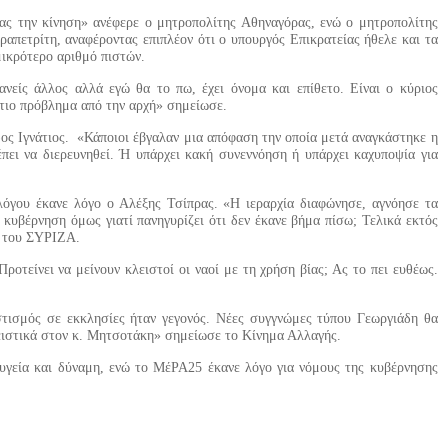
 μας την κίνηση» ανέφερε ο μητροπολίτης Αθηναγόρας, ενώ ο μητροπολίτης
απετρίτη, αναφέροντας επιπλέον ότι ο υπουργός Επικρατείας ήθελε και τα
μικρότερο αριθμό πιστών.
ανείς άλλος αλλά εγώ θα το πω, έχει όνομα και επίθετο. Είναι ο κύριος
στιο πρόβλημα από την αρχή» σημείωσε.
δος Ιγνάτιος. «Κάποιοι έβγαλαν μια απόφαση την οποία μετά αναγκάστηκε η
πει να διερευνηθεί. Ή υπάρχει κακή συνεννόηση ή υπάρχει καχυποψία για
λόγου έκανε λόγο ο Αλέξης Τσίπρας. «Η ιεραρχία διαφώνησε, αγνόησε τα
 κυβέρνηση όμως γιατί πανηγυρίζει ότι δεν έκανε βήμα πίσω; Τελικά εκτός
ς του ΣΥΡΙΖΑ.
οτείνει να μείνουν κλειστοί οι ναοί με τη χρήση βίας; Ας το πει ευθέως.
τισμός σε εκκλησίες ήταν γεγονός. Νέες συγγνώμες τύπου Γεωργιάδη θα
λειστικά στον κ. Μητσοτάκη» σημείωσε το Κίνημα Αλλαγής.
υγεία και δύναμη, ενώ το ΜέΡΑ25 έκανε λόγο για νόμους της κυβέρνησης