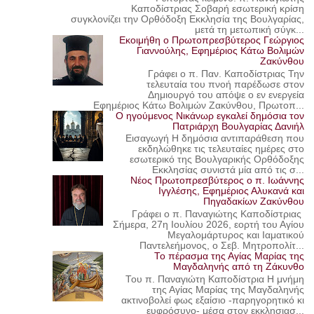
Καποδίστριας Σοβαρή εσωτερική κρίση
συγκλονίζει την Ορθόδοξη Εκκλησία της Βουλγαρίας,
μετά τη μετωπική σύγκ...
Εκοιμήθη ο Πρωτοπρεσβύτερος Γεώργιος
Γιαννούλης, Εφημέριος Κάτω Βολιμών
Ζακύνθου
Γράφει ο π. Παν. Καποδίστριας Την
τελευταία του πνοή παρέδωσε στον
Δημιουργό του απόψε ο εν ενεργεία
Εφημέριος Κάτω Βολιμών Ζακύνθου, Πρωτοπ...
Ο ηγούμενος Νικάνωρ εγκαλεί δημόσια τον
Πατριάρχη Βουλγαρίας Δανιήλ
Εισαγωγή Η δημόσια αντιπαράθεση που
εκδηλώθηκε τις τελευταίες ημέρες στο
εσωτερικό της Βουλγαρικής Ορθόδοξης
Εκκλησίας συνιστά μία από τις σ...
Νέος Πρωτοπρεσβύτερος ο π. Ιωάννης
Ιγγλέσης, Εφημέριος Αλυκανά και
Πηγαδακίων Ζακύνθου
Γράφει ο π. Παναγιώτης Καποδίστριας
Σήμερα, 27η Ιουλίου 2026, εορτή του Αγίου
Μεγαλομάρτυρος και Ιαματικού
Παντελεήμονος, ο Σεβ. Μητροπολίτ...
Το πέρασμα της Αγίας Μαρίας της
Μαγδαληνής από τη Ζάκυνθο
Του π. Παναγιώτη Καποδίστρια Η μνήμη
της Αγίας Μαρίας της Μαγδαληνής
ακτινοβολεί φως εξαίσιο -παρηγορητικό κι
ευφρόσυνο- μέσα στον εκκλησιασ...