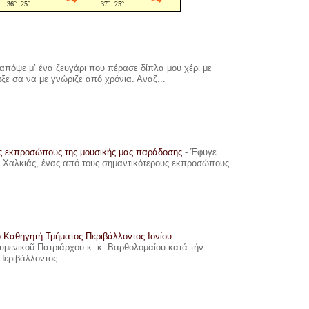
πόψε μ’ ένα ζευγάρι που πέρασε δίπλα μου χέρι με
αξε σα να με γνώριζε από χρόνια. Αναζ...
υς εκπροσώπους της μουσικής μας παράδοσης
-
Έφυγε
ης Χαλκιάς, ένας από τους σημαντικότερους εκπροσώπους
ο Καθηγητή Τμήματος Περιβάλλοντος Ιονίου
ουμενικοῦ Πατριάρχου κ. κ. Βαρθολομαίου κατά τήν
Περιβάλλοντος...