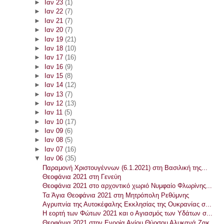
►
Ιαν 23
(1)
►
Ιαν 22
(7)
►
Ιαν 21
(7)
►
Ιαν 20
(7)
►
Ιαν 19
(21)
►
Ιαν 18
(10)
►
Ιαν 17
(16)
►
Ιαν 16
(9)
►
Ιαν 15
(8)
►
Ιαν 14
(12)
►
Ιαν 13
(7)
►
Ιαν 12
(13)
►
Ιαν 11
(5)
►
Ιαν 10
(17)
►
Ιαν 09
(6)
►
Ιαν 08
(5)
►
Ιαν 07
(16)
▼
Ιαν 06
(35)
Παραμονή Χριστουγέννων (6.1.2021) στη Βασιλική της...
Θεοφάνια 2021 στη Γενεύη
Θεοφάνια 2021 στο αρχοντικό χωριό Νυμφαίο Φλωρίνης...
Τα Άγια Θεοφάνια 2021 στη Μητρόπολη Ρεθύμνης
Αγρυπνία της Αυτοκέφαλης Εκκλησίας της Ουκρανίας σ...
Η εορτή των Φώτων 2021 και ο Αγιασμός των Υδάτων σ...
Θεοφάνια 2021 στην Ενορία Αγίου Θύρσου Αλυκανά Ζακ...