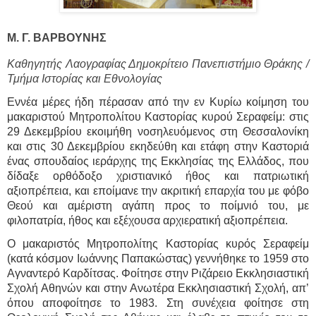
Μ. Γ. ΒΑΡΒΟΥΝΗΣ
Καθηγητής Λαογραφίας Δημοκρίτειο Πανεπιστήμιο Θράκης /
Τμήμα Ιστορίας και Εθνολογίας
Εννέα μέρες ήδη πέρασαν από την εν Κυρίω κοίμηση του
μακαριστού Μητροπολίτου Καστορίας κυρού Σεραφείμ: στις
29 Δεκεμβρίου εκοιμήθη νοσηλευόμενος στη Θεσσαλονίκη
και στις 30 Δεκεμβρίου εκηδεύθη και ετάφη στην Καστοριά
ένας σπουδαίος ιεράρχης της Εκκλησίας της Ελλάδος, που
δίδαξε ορθόδοξο χριστιανικό ήθος και πατριωτική
αξιοπρέπεια, και εποίμανε την ακριτική επαρχία του με φόβο
Θεού και αμέριστη αγάπη προς το ποίμνιό του, με
φιλοπατρία, ήθος και εξέχουσα αρχιερατική αξιοπρέπεια.
Ο μακαριστός Μητροπολίτης Καστορίας κυρός Σεραφείμ
(κατά κόσμον Ιωάννης Παπακώστας) γεννήθηκε το 1959 στο
Αγναντερό Καρδίτσας. Φοίτησε στην Ριζάρειο Εκκλησιαστική
Σχολή Αθηνών και στην Ανωτέρα Εκκλησιαστική Σχολή, απ’
όπου αποφοίτησε το 1983. Στη συνέχεια φοίτησε στη