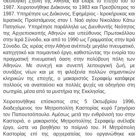
Θεολογική Σχολή της Αθήνας και έλαβε το πτυχίο του το
1987. Χειροτονήθηκε Διάκονος το 1983 και Πρεσβύτερος το
1987. Υπηρέτησε ως Διάκονος, Εφημέριος - Ιεροκήρυκας και
Ιερατικός Προϊστάμενος στον Ι. Ναό αγίου Νικολάου Κάτω
Πατησίων. Υπηρέτησε παράλληλα ως Διευθυντής Νεότητος
της Αρχιεπισκοπής Αθηνών και υπεύθυνος Πρωτοκόλλου
στην Ιερά Σύνοδο, και από το 1990 ως Γραμματέας στην Ιερά
Σύνοδο. Ως ιερέας στην Αθήνα ανέπτυξε μεγάλο πνευματικό,
κατηχητικό και ποιμαντικό έργο, καθιστώντας την ενορία του
πραγματική πνευματική όαση στην πολύβουη πόλη των
Αθηνών. Με συνεχή και συνεπή λειτουργική ζωή, με
συνάξεις νέων και με τη φιλοξενία πολλών σημαντικών
κληρικών της εποχής, ο μακαριστός Σεραφείμ κατάφερε
πολλούς να αναπαύσει και πολλές ψυχές να οδηγήσει στη
σωτηρία, μέσα από τα μυστήρια της Εκκλησίας.
Χειροτονήθηκε επίσκοπος στις 5 Οκτωβρίου 1996,
διαδεχόμενος τον Μητροπολίτη Καστορίας κυρό Γρηγόριο
τον Παπουτσόπουλο. Αμέσως μετά την ενθρόνισή του στην
Καστοριά, ο μακαριστός Μητροπολίτης Σεραφείμ ανέλαβε
έργο, ώστε να βοηθήσει το ποίμνιό του. Η Μητρόπολη
Καστορίας επί της αρχιερατείας του οργανώθηκε και