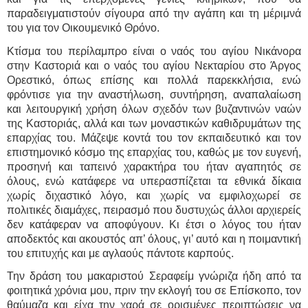
παραδειγματιστούν σίγουρα από την αγάπη και τη μέριμνά
του για τον Οικουμενικό Θρόνο.
Κτίσμα του περίλαμπρο είναι ο ναός του αγίου Νικάνορα
στην Καστοριά και ο ναός του αγίου Νεκταρίου στο Άργος
Ορεστικό, όπως επίσης και πολλά παρεκκλήσια, ενώ
φρόντισε για την αναστήλωση, συντήρηση, αναπαλαίωση
και λειτουργική χρήση όλων σχεδόν των βυζαντινών ναών
της Καστοριάς, αλλά και των μοναστικών καθιδρυμάτων της
επαρχίας του. Μάζεψε κοντά του τον εκπαιδευτικό και τον
επιστημονικό κόσμο της επαρχίας του, καθώς με τον ευγενή,
προσηνή και ταπεινό χαρακτήρα του ήταν αγαπητός σε
όλους, ενώ κατάφερε να υπερασπίζεται τα εθνικά δίκαια
χωρίς διχαστικό λόγο, και χωρίς να εμφιλοχωρεί σε
πολιτικές διαμάχες, πειρασμό που δυστυχώς άλλοι αρχιερείς
δεν κατάφεραν να αποφύγουν. Κι έτσι ο λόγος του ήταν
αποδεκτός και ακουστός απ’ όλους, γι’ αυτό και η ποιμαντική
του επιτυχής και με αγλαούς πάντοτε καρπούς.
Την δράση του μακαριστού Σεραφείμ γνώριζα ήδη από τα
φοιτητικά χρόνια μου, πριν την εκλογή του σε Επίσκοπο, τον
θαύμαζα και είχα την χαρά σε ορισμένες περιπτώσεις να