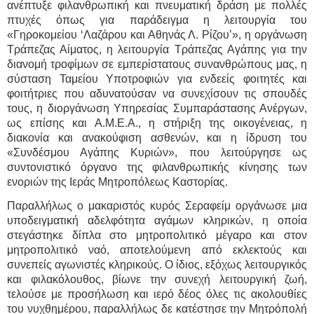
ανέπτυξε φιλανθρωπική και πνευματική δράση με πολλές
πτυχές όπως για παράδειγμα η λειτουργία του
«Γηροκομείου ‘Λαζάρου και Αθηνάς Λ. Ρίζου’», η οργάνωση
Τράπεζας Αίματος, η λειτουργία Τράπεζας Αγάπης για την
διανομή τροφίμων σε εμπερίστατους συνανθρώπους μας, η
σύσταση Ταμείου Υποτροφιών για ενδεείς φοιτητές και
φοιτήτριες που αδυνατούσαν να συνεχίσουν τις σπουδές
τους, η διοργάνωση Υπηρεσίας Συμπαράστασης Ανέργων,
ως επίσης και Α.Μ.Ε.Α., η στήριξη της οικογένειας, η
διακονία και ανακούφιση ασθενών, και η ίδρυση του
«Συνδέσμου Αγάπης Κυριών», που λειτούργησε ως
συντονιστικό όργανο της φιλανθρωπικής κίνησης των
ενοριών της Ιεράς Μητροπόλεως Καστορίας.
Παραλλήλως ο μακαριστός κυρός Σεραφείμ οργάνωσε μια
υποδειγματική αδελφότητα αγάμων κληρικών, η οποία
στεγάστηκε δίπλα στο μητροπολιτικό μέγαρο και στον
μητροπολιτικό ναό, αποτελούμενη από εκλεκτούς και
συνεπείς αγωνιστές κληρικούς. Ο ίδιος, εξόχως λειτουργικός
και φιλακόλουθος, βίωνε την συνεχή λειτουργική ζωή,
τελούσε με προσήλωση και ιερό δέος όλες τις ακολουθίες
του νυχθημέρου, παραλλήλως δε κατέστησε την Μητρόπολή