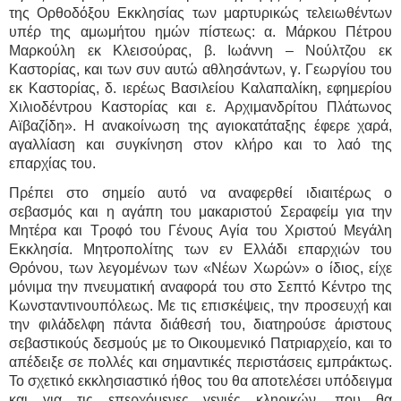
της Ορθοδόξου Εκκλησίας των μαρτυρικώς τελειωθέντων
υπέρ της αμωμήτου ημών πίστεως: α. Μάρκου Πέτρου
Μαρκούλη εκ Κλεισούρας, β. Ιωάννη – Νούλτζου εκ
Καστορίας, και των συν αυτώ αθλησάντων, γ. Γεωργίου του
εκ Καστορίας, δ. ιερέως Βασιλείου Καλαπαλίκη, εφημερίου
Χιλιοδέντρου Καστορίας και ε. Αρχιμανδρίτου Πλάτωνος
Αϊβαζίδη». Η ανακοίνωση της αγιοκατάταξης έφερε χαρά,
αγαλλίαση και συγκίνηση στον κλήρο και το λαό της
επαρχίας του.
Πρέπει στο σημείο αυτό να αναφερθεί ιδιαιτέρως ο
σεβασμός και η αγάπη του μακαριστού Σεραφείμ για την
Μητέρα και Τροφό του Γένους Αγία του Χριστού Μεγάλη
Εκκλησία. Μητροπολίτης των εν Ελλάδι επαρχιών του
Θρόνου, των λεγομένων των «Νέων Χωρών» ο ίδιος, είχε
μόνιμα την πνευματική αναφορά του στο Σεπτό Κέντρο της
Κωνσταντινουπόλεως. Με τις επισκέψεις, την προσευχή και
την φιλάδελφη πάντα διάθεσή του, διατηρούσε άριστους
σεβαστικούς δεσμούς με το Οικουμενικό Πατριαρχείο, και το
απέδειξε σε πολλές και σημαντικές περιστάσεις εμπράκτως.
Το σχετικό εκκλησιαστικό ήθος του θα αποτελέσει υπόδειγμα
και για τις επερχόμενες γενιές κληρικών, που θα