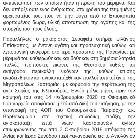
αντιμετώπιση των οποίων ήταν η πρώτη του μέριμνα. Και
δεν υπήρξε ούτε ένας άνθρωπος, στα χρόνια της τετιμημένης
αρχιερατείας του, που να μην φύγει από το Επισκοπεία
φορτωμένος δώρα, υλική αποτύπωση της αγάπης και της
στοργής του προς όλους.
Παραλλήλως ο μακαριστός Σεραφείμ υπήρξε φιλάγιος
Επίσκοπος, με έντονη αγάπη και προσευχητική καθώς και
λειτουργική αναφορά στο ιερό πρόσωπο της Παναγίας: με
μέριμνά του καθιερώθηκαν και δόθηκαν στη δημόσια λατρεία
πολλές περίπυστες εικόνες της Θεοτόκου καθώς και
αντίγραφα περικαλλή εικόνων της, καθώς επίσης
αναδείχθηκαν και αγιοκατατάχθηκαν πολλοί τοπικοί άγιοι της
Μητροπόλεως Καστοριάς, με κορυφαία την περίπτωση της
αγία Σοφίας της Κλεισούρας. Εννέα μόλις μήνες πριν την
κοίμησή του στις 14 Φεβρουαρίου 2020 το Οικουμενικό
Πατριαρχείο αποφάσισε, μετά από δική του εισήγηση, με την
υπογραφή της ΑΘΠ του Οικουμενικού Πατριάρχη κ.κ.
Βαρθολομαίου στη σχετική συνοδική πράξη, την
αγιοκατάταξη επτά νέων Καστοριανών αγίων
επικυρώνοντας την από 3 Οκτωβρίου 2019 απόφαση της
Αγίας και Ιεράς Συνόδου περί «αναγραφής εις το Αγιολόγιον