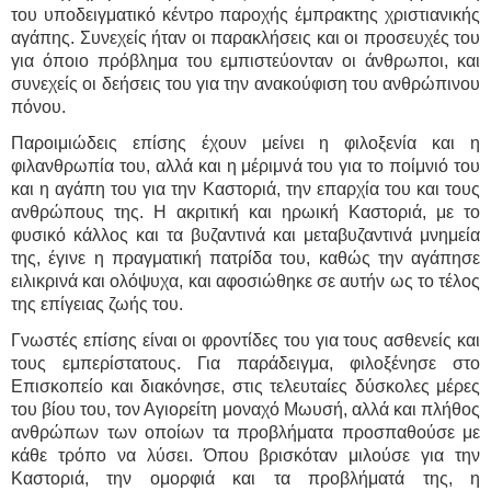
του υποδειγματικό κέντρο παροχής έμπρακτης χριστιανικής
αγάπης. Συνεχείς ήταν οι παρακλήσεις και οι προσευχές του
για όποιο πρόβλημα του εμπιστεύονταν οι άνθρωποι, και
συνεχείς οι δεήσεις του για την ανακούφιση του ανθρώπινου
πόνου.
Παροιμιώδεις επίσης έχουν μείνει η φιλοξενία και η
φιλανθρωπία του, αλλά και η μέριμνά του για το ποίμνιό του
και η αγάπη του για την Καστοριά, την επαρχία του και τους
ανθρώπους της. Η ακριτική και ηρωική Καστοριά, με το
φυσικό κάλλος και τα βυζαντινά και μεταβυζαντινά μνημεία
της, έγινε η πραγματική πατρίδα του, καθώς την αγάπησε
ειλικρινά και ολόψυχα, και αφοσιώθηκε σε αυτήν ως το τέλος
της επίγειας ζωής του.
Γνωστές επίσης είναι οι φροντίδες του για τους ασθενείς και
τους εμπερίστατους. Για παράδειγμα, φιλοξένησε στο
Επισκοπείο και διακόνησε, στις τελευταίες δύσκολες μέρες
του βίου του, τον Αγιορείτη μοναχό Μωυσή, αλλά και πλήθος
ανθρώπων των οποίων τα προβλήματα προσπαθούσε με
κάθε τρόπο να λύσει. Όπου βρισκόταν μιλούσε για την
Καστοριά, την ομορφιά και τα προβλήματά της, η