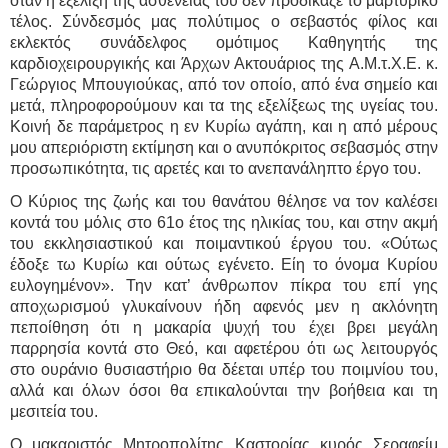
τέλος. Σύνδεσμός μας πολύτιμος ο σεβαστός φίλος και
εκλεκτός συνάδελφος ομότιμος Καθηγητής της
καρδιοχειρουργικής και Άρχων Ακτουάριος της Α.Μ.τ.Χ.Ε. κ.
Γεώργιος Μπουγιούκας, από τον οποίο, από ένα σημείο και
μετά, πληροφορούμουν και τα της εξελίξεως της υγείας του.
Κοινή δε παράμετρος η εν Κυρίω αγάπη, και η από μέρους
μου απεριόριστη εκτίμηση και ο ανυπόκριτος σεβασμός στην
προσωπικότητα, τις αρετές και το ανεπανάληπτο έργο του.
Ο Κύριος της ζωής και του θανάτου θέλησε να τον καλέσει
κοντά του μόλις στο 61ο έτος της ηλικίας του, και στην ακμή
του εκκλησιαστικού και ποιμαντικού έργου του. «Ούτως
έδοξε τω Κυρίω και ούτως εγένετο. Είη το όνομα Κυρίου
ευλογημένον». Την κατ’ άνθρωπον πίκρα του επί γης
αποχωρισμού γλυκαίνουν ήδη αφενός μεν η ακλόνητη
πεποίθηση ότι η μακαρία ψυχή του έχει βρει μεγάλη
παρρησία κοντά στο Θεό, και αφετέρου ότι ως λειτουργός
στο ουράνιο θυσιαστήριο θα δέεται υπέρ του ποιμνίου του,
αλλά και όλων όσοι θα επικαλούνται την βοήθεια και τη
μεσιτεία του.
Ο μακαριστός Μητροπολίτης Καστορίας κυρός Σεραφείμ