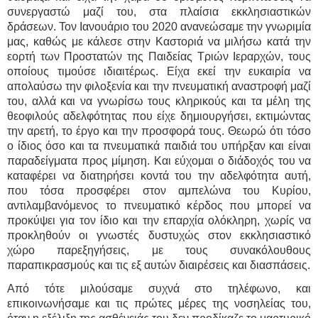
συνεργαστώ μαζί του, στα πλαίσια εκκλησιαστικών
δράσεων. Τον Ιανουάριο του 2020 ανανεώσαμε την γνωριμία
μας, καθώς με κάλεσε στην Καστοριά να μιλήσω κατά την
εορτή των Προστατών της Παιδείας Τριών Ιεραρχών, τους
οποίους τιμούσε ιδιαιτέρως. Είχα εκεί την ευκαιρία να
απολαύσω την φιλοξενία και την πνευματική αναστροφή μαζί
του, αλλά και να γνωρίσω τους κληρικούς και τα μέλη της
θεοφιλούς αδελφότητας που είχε δημιουργήσει, εκτιμώντας
την αρετή, το έργο και την προσφορά τους. Θεωρώ ότι τόσο
ο ίδιος όσο και τα πνευματικά παιδιά του υπήρξαν και είναι
παραδείγματα προς μίμηση. Και εύχομαι ο διάδοχός του να
καταφέρει να διατηρήσει κοντά του την αδελφότητα αυτή,
που τόσα προσφέρει στον αμπελώνα του Κυρίου,
αντιλαμβανόμενος το πνευματικό κέρδος που μπορεί να
προκύψει για τον ίδιο και την επαρχία ολόκληρη, χωρίς να
προκληθούν οι γνωστές δυστυχώς στον εκκλησιαστικό
χώρο παρεξηγήσεις, με τους συνακόλουθους
παραπικρασμούς και τις εξ αυτών διαιρέσεις και διασπάσεις.
Από τότε μιλούσαμε συχνά στο τηλέφωνο, και
επικοινωνήσαμε και τις πρώτες μέρες της νοσηλείας του,
όταν η εξέλιξη της ασθένειάς του δεν προδίκαζε το μαρτυρικό