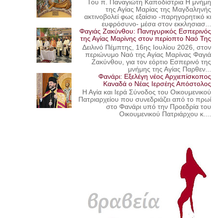
Του π. Παναγιώτη Καποδίστρια Η μνήμη
της Αγίας Μαρίας της Μαγδαληνής
ακτινοβολεί φως εξαίσιο -παρηγορητικό κι
ευφρόσυνο- μέσα στον εκκλησιασ...
Φαγιάς Ζακύνθου: Πανηγυρικός Εσπερινός
της Αγίας Μαρίνης στον περίοπτο Ναό Της
Δειλινό Πέμπτης, 16ης Ιουλίου 2026, στον
περιώνυμο Ναό της Αγίας Μαρίνας Φαγιά
Ζακύνθου, για τον εόρτιο Εσπερινό της
μνήμης της Αγίας Παρθεν...
Φανάρι: Εξελέγη νέος Αρχιεπίσκοπος
Καναδά ο Νέας Ιερσέης Απόστολος
Η Αγία και Ιερά Σύνοδος του Οικουμενικού
Πατριαρχείου που συνεδριάζει από το πρωί
στο Φανάρι υπό την Προεδρία του
Οικουμενικού Πατριάρχου κ....