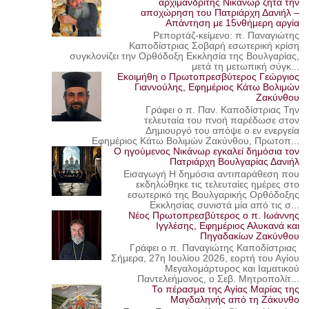
αρχιμανδρίτης Νικάνωρ ζητά την
αποχώρηση του Πατριάρχη Δανιήλ –
Απάντηση με 15νθήμερη αργία
Ρεπορτάζ-κείμενο: π. Παναγιώτης
Καποδίστριας Σοβαρή εσωτερική κρίση
συγκλονίζει την Ορθόδοξη Εκκλησία της Βουλγαρίας,
μετά τη μετωπική σύγκ...
Εκοιμήθη ο Πρωτοπρεσβύτερος Γεώργιος
Γιαννούλης, Εφημέριος Κάτω Βολιμών
Ζακύνθου
Γράφει ο π. Παν. Καποδίστριας Την
τελευταία του πνοή παρέδωσε στον
Δημιουργό του απόψε ο εν ενεργεία
Εφημέριος Κάτω Βολιμών Ζακύνθου, Πρωτοπ...
Ο ηγούμενος Νικάνωρ εγκαλεί δημόσια τον
Πατριάρχη Βουλγαρίας Δανιήλ
Εισαγωγή Η δημόσια αντιπαράθεση που
εκδηλώθηκε τις τελευταίες ημέρες στο
εσωτερικό της Βουλγαρικής Ορθόδοξης
Εκκλησίας συνιστά μία από τις σ...
Νέος Πρωτοπρεσβύτερος ο π. Ιωάννης
Ιγγλέσης, Εφημέριος Αλυκανά και
Πηγαδακίων Ζακύνθου
Γράφει ο π. Παναγιώτης Καποδίστριας
Σήμερα, 27η Ιουλίου 2026, εορτή του Αγίου
Μεγαλομάρτυρος και Ιαματικού
Παντελεήμονος, ο Σεβ. Μητροπολίτ...
Το πέρασμα της Αγίας Μαρίας της
Μαγδαληνής από τη Ζάκυνθο