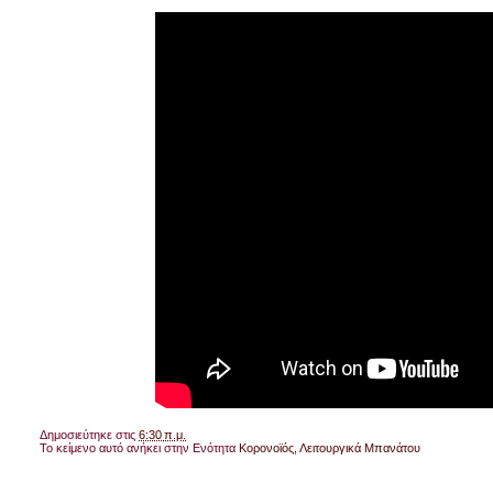
Δημοσιεύτηκε στις
6:30 π.μ.
Το κείμενο αυτό ανήκει στην Ενότητα
Κορονοϊός
,
Λειτουργικά Μπανάτου