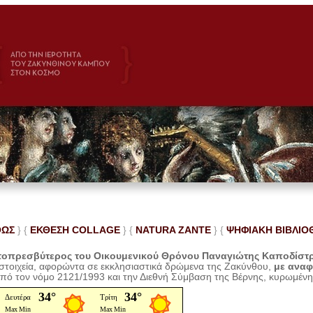
ΘΩΣ
} {
ΕΚΘΕΣΗ COLLAGE
}
{
NATURA ZANTE
} {
ΨΗΦΙΑΚΗ ΒΙΒΛΙΟ
οπρεσβύτερος του Οικουμενικού Θρόνου Παναγιώτης Καποδίστ
 στοιχεία, αφορώντα σε εκκλησιαστικά δρώμενα της Ζακύνθου,
με ανα
από τον νόμο 2121/1993 και την Διεθνή Σύμβαση της Βέρνης, κυρωμέν