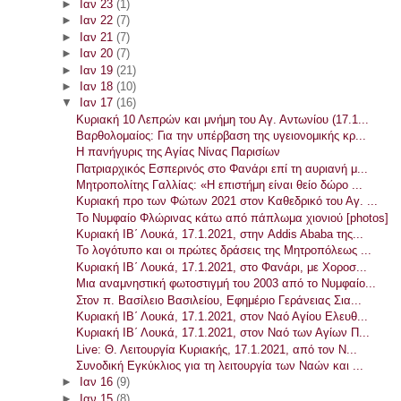
►
Ιαν 23
(1)
►
Ιαν 22
(7)
►
Ιαν 21
(7)
►
Ιαν 20
(7)
►
Ιαν 19
(21)
►
Ιαν 18
(10)
▼
Ιαν 17
(16)
Κυριακή 10 Λεπρών και μνήμη του Αγ. Αντωνίου (17.1...
Βαρθολομαίος: Για την υπέρβαση της υγειονομικής κρ...
Η πανήγυρις της Αγίας Νίνας Παρισίων
Πατριαρχικός Εσπερινός στο Φανάρι επί τη αυριανή μ...
Μητροπολίτης Γαλλίας: «Η επιστήμη είναι θείο δώρο ...
Κυριακή προ των Φώτων 2021 στον Καθεδρικό του Αγ. ...
Το Νυμφαίο Φλώρινας κάτω από πάπλωμα χιονιού [photos]
Κυριακή ΙΒ΄ Λουκά, 17.1.2021, στην Addis Ababa της...
Το λογότυπο και οι πρώτες δράσεις της Μητροπόλεως ...
Κυριακή ΙΒ΄ Λουκά, 17.1.2021, στο Φανάρι, με Χοροσ...
Μια αναμνηστική φωτοστιγμή του 2003 από το Νυμφαίο...
Στον π. Βασίλειο Βασιλείου, Εφημέριο Γεράνειας Σια...
Κυριακή ΙΒ΄ Λουκά, 17.1.2021, στον Ναό Αγίου Ελευθ...
Κυριακή ΙΒ΄ Λουκά, 17.1.2021, στον Ναό των Αγίων Π...
Live: Θ. Λειτουργία Κυριακής, 17.1.2021, από τον Ν...
Συνοδική Εγκύκλιος για τη λειτουργία των Ναών και ...
►
Ιαν 16
(9)
►
Ιαν 15
(8)