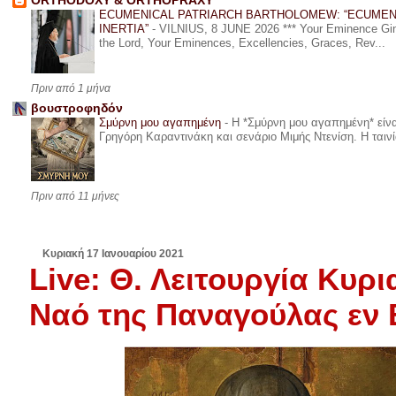
ORTHODOXY & ORTHOPRAXY
ECUMENICAL PATRIARCH BARTHOLOMEW: “ECUMEN
INERTIA”
-
VILNIUS, 8 JUNE 2026 *** Your Eminence Ginta
the Lord, Your Eminences, Excellencies, Graces, Rev...
Πριν από 1 μήνα
βουστροφηδόν
Σμύρνη μου αγαπημένη
-
Η *Σμύρνη μου αγαπημένη* είναι
Γρηγόρη Καραντινάκη και σενάριο Μιμής Ντενίση. Η ταινία
Πριν από 11 μήνες
Κυριακή 17 Ιανουαρίου 2021
Live: Θ. Λειτουργία Κυρι
Ναό της Παναγούλας εν