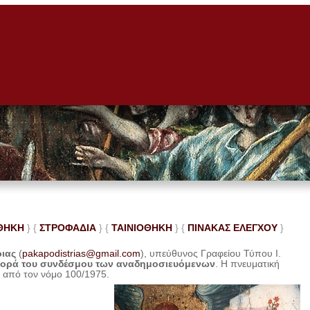
ΘΗΚΗ
} {
ΣΤΡΟΦΑΔΙΑ
} {
ΤΑΙΝΙΟΘΗΚΗ
} {
ΠΙΝΑΚΑΣ ΕΛΕ
ΓΧΟΥ
}
ριας
(
pakapodistrias@gmail.com
), υπεύθυνος Γραφείου Τύπου Ι.
φορά του συνδέσμου των αναδημοσιευόμενων
. Η
πνευματική
η από τον νόμο 100/1975.