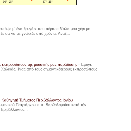
πόψε μ’ ένα ζευγάρι που πέρασε δίπλα μου χέρι με
αξε σα να με γνώριζε από χρόνια. Αναζ...
υς εκπροσώπους της μουσικής μας παράδοσης
-
Έφυγε
ης Χαλκιάς, ένας από τους σημαντικότερους εκπροσώπους
ο Καθηγητή Τμήματος Περιβάλλοντος Ιονίου
ουμενικοῦ Πατριάρχου κ. κ. Βαρθολομαίου κατά τήν
Περιβάλλοντος...