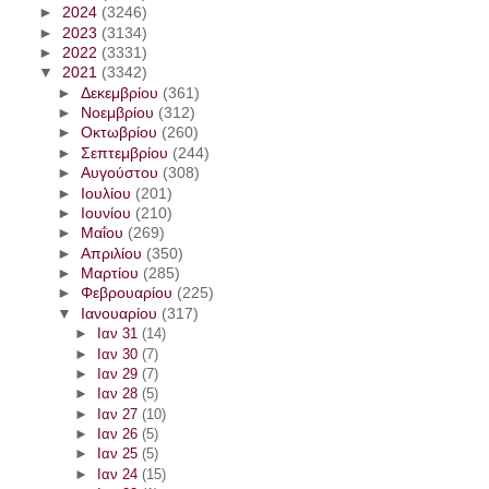
►
2024
(3246)
►
2023
(3134)
►
2022
(3331)
▼
2021
(3342)
►
Δεκεμβρίου
(361)
►
Νοεμβρίου
(312)
►
Οκτωβρίου
(260)
►
Σεπτεμβρίου
(244)
►
Αυγούστου
(308)
►
Ιουλίου
(201)
►
Ιουνίου
(210)
►
Μαΐου
(269)
►
Απριλίου
(350)
►
Μαρτίου
(285)
►
Φεβρουαρίου
(225)
▼
Ιανουαρίου
(317)
►
Ιαν 31
(14)
►
Ιαν 30
(7)
►
Ιαν 29
(7)
►
Ιαν 28
(5)
►
Ιαν 27
(10)
►
Ιαν 26
(5)
►
Ιαν 25
(5)
►
Ιαν 24
(15)