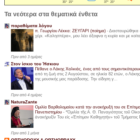
Τα νεότερα στα θεματικά ένθετα
παραθέματα λόγου
π. Γεωργίου Λέκκα: ΖΕΥΓΑΡΙ (ποίημα)
-
Διασταυρώθηκα α
χέρι. «Καλησπέρα», μου λέει άξαφνα η κυρία και με κοίτ
Πριν από 3 ημέρες
Στον ίσκιο του Ήσκιου
Πέθανε ο Λάκης Χαλκιάς, ένας από τους σημαντικότερο
από τη ζωή στις 2 Αυγούστου, σε ηλικία 82 ετών, ο Λάκ
της μουσικής μας παράδοσης. Την είδηση γ...
Πριν από 4 ημέρες
NaturaZante
Ομιλία Βαρθολομαίου κατά την ανακήρυξή του σε Επίτιμ
Πανεπιστημίου
-
*Ὁμιλία τῆς Α. Θ. Παναγιότητος τοῦ Οἰκ
ἀνακήρυξίν Του εἰς «Ἐπίτιμον Καθηγητήν» τοῦ Τμήματος 
Πριν από 1 μήνα