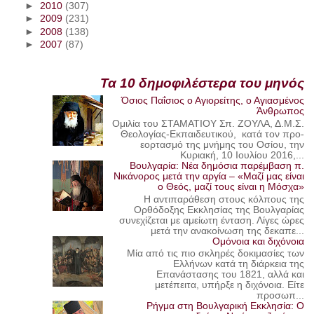
►
2010
(307)
►
2009
(231)
►
2008
(138)
►
2007
(87)
Τα 10 δημοφιλέστερα του μηνός
Όσιος Παΐσιος ο Αγιορείτης, ο Αγιασμένος
Άνθρωπος
Ομιλία του ΣΤΑΜΑΤΙΟΥ Σπ. ΖΟΥΛΑ, Δ.Μ.Σ.
Θεολογίας-Εκπαιδευτικού, κατά τον προ-
εορτασμό της μνήμης του Οσίου, την
Κυριακή, 10 Ιουλίου 2016,...
Βουλγαρία: Νέα δημόσια παρέμβαση π.
Νικάνορος μετά την αργία – «Μαζί μας είναι
ο Θεός, μαζί τους είναι η Μόσχα»
Η αντιπαράθεση στους κόλπους της
Ορθόδοξης Εκκλησίας της Βουλγαρίας
συνεχίζεται με αμείωτη ένταση. Λίγες ώρες
μετά την ανακοίνωση της δεκαπε...
Ομόνοια και διχόνοια
Μία από τις πιο σκληρές δοκιμασίες των
Ελλήνων κατά τη διάρκεια της
Επανάστασης του 1821, αλλά και
μετέπειτα, υπήρξε η διχόνοια. Είτε
προσωπ...
Ρήγμα στη Βουλγαρική Εκκλησία: Ο