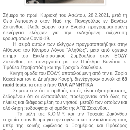
Σήμερα το πρωί, Κυριακή του Ασώτου, 28.2.2021, μετά τη
Θεία Λειτουργία στον Ναό της Παναγούλας εν Βανάτω
Ζακύνθου, έλαβε χώραν στην Ενορία προγραμματισμένη
διενέργεια ελέγχων για την ενδεχόμενη ανίχνευση
κρουσμάτων Covid-19.
Η σειρά αυτών των ελέγχων πραγματοποιήθηκε στην
Αίθουσα του Κέντρου Λόγου "Αληθώς", μετά από σχετικό
αίτημα του Εκκλησιαστικού Συμβουλίου στον ΕΟΔΥ
Ζακύνθου, σε συνεργασία με τον Πρόεδρο Βανάτου κ.
Τιμόθεο Στραβοπόδη και την Τροχαία Ζακύνθου.
Κινητή ομάδα του ΕΟΔΥ, αποτελούμενη από την κ. Σοφία
Κακαέ και τον κ. Δημήτριο Κουρή, διενέργησαν συνολικά
68
rapid tests
, τα οποία ήταν
ΟΛΑ ΑΡΝΗΤΙΚΑ
.
Σημειωτέον ότι ο αριθμός αυτός είναι αξιοπρόσεκτος,
δεδομένου ότι οι εξετασθέντες προέρχονταν από όλες τις
ηλικίες και διάφορα μέρη του νησιού, μεταξύ των οποίων και
ολόκληρη ποδοσφαιρική ομάδα της ΑΠΣ Ζακύνθου.
Τα μέλη της Κ.Ο.Μ.Υ. και την Τροχαία Ζακύνθου
ευχαρίστησαν θερμά για την ευγένεια και την καλοσύνη τους
υπέρ της κοινής ωφέλειας ο Εφημέριος και Πρόεδρος