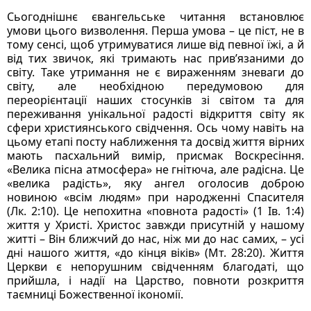
Сьогоднішнє євангельське читання встановлює 
умови цього визволення. Перша умова – це піст, не в 
тому сенсі, щоб утримуватися лише від певної їжі, а й 
від тих звичок, які тримають нас прив’язаними до 
світу. Таке утримання не є вираженням зневаги до 
світу, але необхідною передумовою для 
переорієнтації наших стосунків зі світом та для 
переживання унікальної радості відкриття світу як 
сфери християнського свідчення. Ось чому навіть на 
цьому етапі посту наближення та досвід життя вірних 
мають пасхальний вимір, присмак Воскресіння. 
«Велика пісна атмосфера» не гнітюча, але радісна. Це 
«велика радість», яку ангел оголосив доброю 
новиною «всім людям» при народженні Спасителя 
(Лк. 2:10). Це непохитна «повнота радості» (1 Ів. 1:4) 
життя у Христі. Христос завжди присутній у нашому 
житті – Він ближчий до нас, ніж ми до нас самих, – усі 
дні нашого життя, «до кінця віків» (Мт. 28:20). Життя 
Церкви є непорушним свідченням благодаті, що 
прийшла, і надії на Царство, повноти розкриття 
таємниці Божественної ікономії.