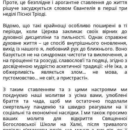
Проте, це безплідне і арогантне ставлення до життя 
рішуче засуджується словом Євангелія в перші три 
неділі Пісної Тріоді.
Відомо, що такі крайнощі особливо поширені в ті 
періоди, коли Церква закликає своїх вірних до 
духовної дисципліни та пильності. Однак справжнє 
духовне життя – це спосіб внутрішнього оновлення, 
вихід із нашого я, любовний рух до ближнього. Воно 
базується не на синдромах чистоти та виключення, а 
на прощенні та розсуді, славослов’ї та подяці, згідно з 
досвідченою мудрістю аскетичної традиції: «Не їжа, а 
обжерливість являється злом... не мова, а 
пустомовство... не світ, а пристрасті».
З таким ставленням та з цими настроями ми 
поєднуємо наші молитви з усіма вами, улюблені 
браття та чада, щоб ми остаточно подолали 
смертельну пандемію та швидко реагували на її 
соціальні та економічні наслідки. І ми також просимо 
ваших молитв для відкриття Священної 
Богословської Школи на Халкі, після тривалого 
періоду п’ятдесяти років, що минув з тих пір, як її 