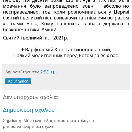
мовчання було запроваджено зовні і абсолютно 
несправедливо, тоді коли розпочинається у Церкві 
святий і великий піст, взиваючи та співаючи всі разом 
«з нами Бог», Кому належить слава і держава в 
безконечні віки. Амінь!
Святий і великий піст 2021р.
+ Варфоломій Константинопольський,
Палкий молитвенник перед Богом за всіх вас.
Δημοσιεύτηκε στις
7:53 μ.μ.
Κοινή χρήση
Δεν υπάρχουν σχόλια:
Δημοσίευση σχολίου
Σημείωση: Μόνο ένα μέλος αυτού του ιστολογίου
μπορεί να αναρτήσει σχόλιο.