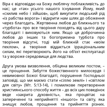
Віра є відповіддю на Божу люблячу поблажливість до 
нас; це «так» усього нашого існування Йому, який 
«схилив небо і зійшов», щоб викупити людський рід 
«із рабства ворога» і відкрити нам шлях до обоження 
через благодать. Жертвенна любов до ближнього та 
«турбота» про все творіння походять від цього дару 
благодаті і виховуються ним. Якщо ця доброчинна 
любов до інших та богоприємна турбота про 
творіння відсутні, тоді мій ближній стає «моїм 
пеклом», а творіння віддається ірраціональним 
силам, які перетворюють його на об’єкт експлуатації 
та у вороже середовище для людства.
Друга умова визволення, обіцяна великим постом, – 
це прощення. Забуття божественного милосердя і 
невимовної Божої благодаті, порушення Господньої 
заповіді, що ми маємо стати «сіллю землі» і «світлом 
для світу» (Мт. 5:13-14), і помилкове перетворення 
християнського способу життя – до всіх цих поведінок 
веде «закрита духовність», яка процвітає на 
запереченні та неприйнятті «іншого» та світу, яка 
знищує любов, прощення та прийняття різних. 