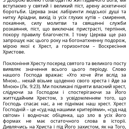
вступаємо у святий і великий піст, арену аскетичної 
боротьби. Церква знає лабіринти людської душі та 
нитку Аріадни, вихід із усіх глухих кутів – смирення, 
покаяння, силу молитви та священні служби 
розкаяння, піст, що виключає пристрасті, терпіння, 
покору правилу благочестя. І тому Церква ще раз 
запрошує нас цього року на богонатхненну подорож, 
мірою якої є Хрест, а горизонтом – Воскресіння 
Христове.
Поклоніння Хресту посеред святого та великого посту 
виявляє значення всього цього періоду. Слово 
нашого Господа вражає: «Хто хоче йти вслід за 
Мною... нехай візьме щоденно свого хреста і йде за 
Мною» (Лк. 9:23). Ми покликані підняти власний хрест, 
слідуючи за Господом і спостерігаючи за Його 
життєдайним Хрестом, з усвідомленням того, що 
Господь спасає нас, а не піднімає наш хрест. Хрест 
Господній – це «суд над нашими критеріями», «суд над 
світом» і водночас обіцянка, що зло в усіх його 
формах не має остаточного слова в історії. 
Дивлячись на Христа і під Його захистом, як на Того, 