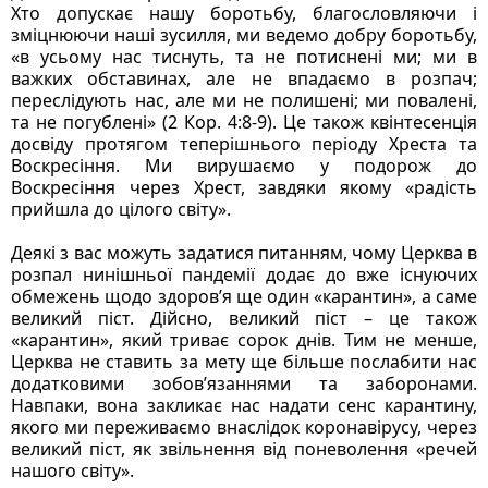
Хто допускає нашу боротьбу, благословляючи і 
зміцнюючи наші зусилля, ми ведемо добру боротьбу, 
«в усьому нас тиснуть, та не потиснені ми; ми в 
важких обставинах, але не впадаємо в розпач; 
переслідують нас, але ми не полишені; ми повалені, 
та не погублені» (2 Кор. 4:8-9). Це також квінтесенція 
досвіду протягом теперішнього періоду Хреста та 
Воскресіння. Ми вирушаємо у подорож до 
Воскресіння через Хрест, завдяки якому «радість 
прийшла до цілого світу».
Деякі з вас можуть задатися питанням, чому Церква в 
розпал нинішньої пандемії додає до вже існуючих 
обмежень щодо здоров’я ще один «карантин», а саме 
великий піст. Дійсно, великий піст – це також 
«карантин», який триває сорок днів. Тим не менше, 
Церква не ставить за мету ще більше послабити нас 
додатковими зобов’язаннями та заборонами. 
Навпаки, вона закликає нас надати сенс карантину, 
якого ми переживаємо внаслідок коронавірусу, через 
великий піст, як звільнення від поневолення «речей 
нашого світу».