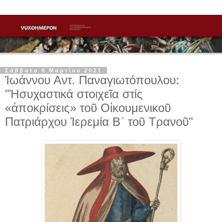
Σάββατο 6 Μαρτίου 2021
Ἰωάννου Αντ. Παναγιωτόπουλου:
"Ἡσυχαστικά στοιχεῖα στίς
«ἀποκρίσεις» τοῦ Οἰκουμενικοῦ
Πατριάρχου Ἰερεμία Β´ τοῦ Τρανοῦ"