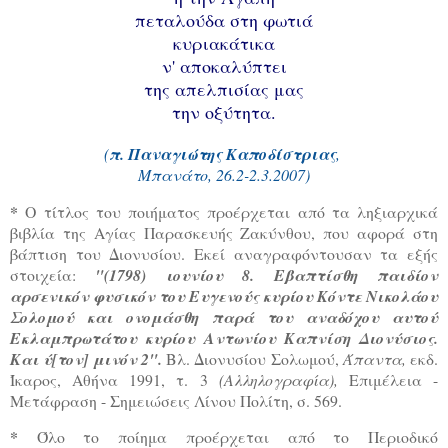
πεταλούδα στη φωτιά
κυριακάτικα
ν' αποκαλύπτει
της απελπισίας μας
την οξύτητα.
(
π. Παναγιώτης Καποδίστριας
,
Μπανάτο, 26.2-2.3.2007)
*
Ο τίτλος του ποιήματος προέρχεται από τα ληξιαρχικά
βιβλία της Αγίας Παρασκευής Ζακύνθου, που αφορά στη
βάπτιση του Διονυσίου. Εκεί αναγραφόντουσαν τα εξής
στοιχεία:
"(1798) ιουνίου 8. Εβαπτίσθη παιδίον
αρσενικόν φυσικόν του Ευγενούς κυρίου Κόντε Νικολάου
Σολομού και ονομάσθη παρά του αναδόχου αυτού
Εκλαμπρωτάτου κυρίου Αντωνίου Καπνίση Διονύσιος.
Και ύ[τον] μινόν 2".
Βλ. Διονυσίου Σολωμού,
Άπαντα,
εκδ.
Ίκαρος, Αθήνα 1991, τ. 3
(Αλληλογραφία),
Επιμέλεια -
Μετάφραση - Σημειώσεις Λίνου Πολίτη, σ. 569.
*
Όλο το ποίημα προέρχεται από το Περιοδικό