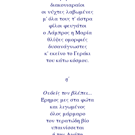
διακονιαραίοι
οι νύχτες λαβωμένες
μ' όλα τους τ' άστρα
φίλοι φευγάτοι
ο Λάμπρος η Μαρία
θλίψες ομορφιές
δυσανάγνωστες
κ' εκείνο το Γεράκι
του κάτω κόσμου.
η΄
Ουδείς τον βλέπει...
Έρημος μες στα φώτα
και λιγωμένος
όλος μάρμαρο
τον τερατώδη βίο
υπαινίσσεται
ή την Αγάπη