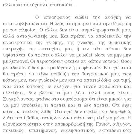
άλλοι να του έχουν εμπιστοσύνη.
Ο υπερήφανος νιώθει την ανάγκη να
αυτοεπιβεβαιώνεται. Η οδός αυτή περνά από την σύγκριση
με τον πλησίον. Ο άλλος δεν είναι συμπληρωματικός μου,
αλλά ανταγωνιστής μου. Και πρέπει να αποδεικνύω την
ανωτερότητα της γνώμης, της γνώσης, της σωματικής
υπεροχής, της επιτυχίας μας ή αν κάτι τέτοιο δεν
υφίσταται, θα πρέπει ο άλλος να μειωθεί, ώστε να μην μην
με ξεπερνά. Οι περιστάσεις φταίνε αν κάπου υστερώ. Όσοι
με αδικούν ή δεν με προσέχουν ή με φθονούν. Και γι’ αυτό
θα πρέπει να κάνω επίδειξη του βιογραφικού μου, των
κόπων μου, των γνώσεών μου και να απαιτώ δόξα και τιμή.
Και όταν κάποιος με ελέγχει για τυχόν σφάλματα και
ελλείψεις, δεν βλέπω τι μου λέει, αλλά ποιος είναι.
Συγκρίνοντας, φτάνω στο συμπέρασμα ότι είναι μικρός για
να μου υποδείξει τι πρέπει και τι δεν πρέπει. Ότι έχει
κάνει κι εκείνος λάθη. Ότι εγώ δεν οφείλω να διορθωθώ,
διότι κατά βάθος αυτός δεν δικαιούται να μιλά για μένα. Η
εξουσιαστικότητα στην αποκορύφωσή της. Γονιός, σύζυγος,
πολιτικός, επιστήμονας, εκκλησιαστικός, εκπαιδευτικός: