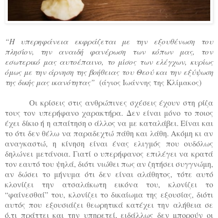
“Η υπερηφάνεια εκφράζεται με την εξουθένωση του
πλησίον, την αναιδή φανέρωση των κόπων μας, τον
εσωτερικό μας αυτοέπαινο, το μίσος των ελέγχων, κυρίως
όμως με την άρνηση της βοήθειας του Θεού και την εξύψωση
της δικής μας ικανότητας”
(άγιος Ιωάννης της Κλίμακος)
Οι κρίσεις στις ανθρώπινες σχέσεις έχουν στη ρίζα
τους τον υπερήφανο χαρακτήρα. Δεν είναι μόνο το ποιος
έχει δίκιο ή η απαίτηση ο άλλος να με καταλάβει. Είναι και
το ότι δεν θέλω να παραδεχτώ πάθη και λάθη. Ακόμη κι αν
αναγκαστώ, η κίνηση είναι ένας ελιγμός που ουδόλως
δηλώνει μετάνοια. Γιατί ο υπερήφανος επιλέγει να κρατά
τον εαυτό του ψηλά, διότι νιώθει πως αν ζητήσει συγγνώμη,
αν δώσει το μήνυμα ότι δεν είναι αλάθητος, τότε αυτό
κλονίζει την ατσαλάκωτη εικόνα του, κλονίζει το
“φαίνεσθαί” του, κλονίζει το δικαίωμα της εξουσίας, διότι
αυτός που εξουσιάζει θεωρητικά κατέχει την αλήθεια σε
ό,τι πράττει και την υπηρετεί, ειδάλλως δεν μπορούν οι