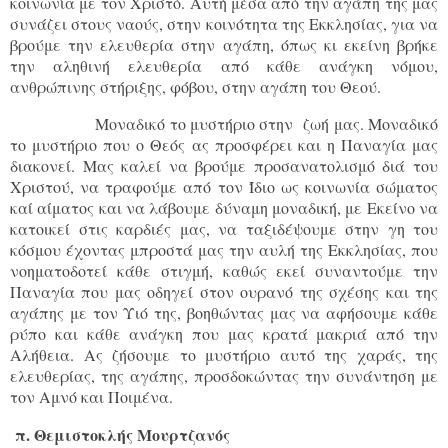
κοινωνία με τον Χριστό. Αυτή μέσα από την αγάπη της μας
συνάζει στους ναούς, στην κοινότητα της Εκκλησίας, για να
βρούμε την ελευθερία στην αγάπη, όπως κι εκείνη βρήκε
την αληθινή ελευθερία από κάθε ανάγκη νόμου,
ανθρώπινης στήριξης, φόβου, στην αγάπη του Θεού.
Μοναδικό το μυστήριο στην ζωή μας. Μοναδικό
το μυστήριο που ο Θεός ας προσφέρει και η Παναγία μας
διακονεί. Μας καλεί να βρούμε προσανατολισμό διά του
Χριστού, να τραφούμε από τον Ίδιο ως κοινωνία σώματος
καί αίματος και να λάβουμε δύναμη μοναδική, με Εκείνο να
κατοικεί στις καρδιές μας, να ταξιδέψουμε στην γη του
κόσμου έχοντας μπροστά μας την αυλή της Εκκλησίας, που
νοηματοδοτεί κάθε στιγμή, καθώς εκεί συναντούμε την
Παναγία που μας οδηγεί στον ουρανό της σχέσης και της
αγάπης με τον Υιό της, βοηθώντας μας να αφήσουμε κάθε
ρύπο και κάθε ανάγκη που μας κρατά μακριά από την
Αλήθεια. Ας ζήσουμε το μυστήριο αυτό της χαράς, της
ελευθερίας, της αγάπης, προσδοκώντας την συνάντηση με
τον Αμνό και Ποιμένα.
π. Θεμιστοκλής Μουρτζανός