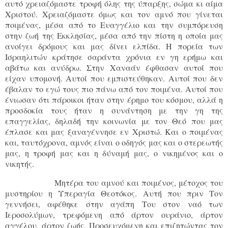
αυτό χρειαζόμαστε τροφή όλης της ύπαρξης, σώμα κι αίμα
Χριστού. Χρειαζόμαστε όμως και τον αμνό που γίνεται
ποιμένας, μέσα από το Ευαγγέλιο και την συμπόρευση
στην ζωή της Εκκλησίας, μέσα από την πίστη η οποία μας
ανοίγει δρόμους και μας δίνει ελπίδα. Η πορεία των
Ισραηλιτών κράτησε σαράντα χρόνια εν γη ερήμω και
αβάτω και ανύδρω. Στην Χαναάν έφθασαν αυτοί που
είχαν υπομονή. Αυτοί που εμπιστεύθηκαν. Αυτοί που δεν
έβαλαν το εγώ τους πιο πάνω από τον ποιμένα. Αυτοί που
ένιωσαν ότι πάροικοι ήταν στην έρημο του κόσμου, αλλά η
προσδοκία τους ήταν η συνάντηση με την γη της
επαγγελίας, δηλαδή την κοινωνία με τον Θεό που μας
έπλασε και μας ξαναγέννησε εν Χριστώ. Και ο ποιμένας
και, ταυτόχρονα, αμνός είναι ο οδηγός μας και ο στερεωτής
μας, η τροφή μας και η δύναμή μας, ο νικημένος και ο
νικητής.
Μητέρα του αμνού και ποιμένος, μέτοχος του
μυστηρίου η Υπεραγία Θεοτόκος. Αυτή που πριν Τον
γεννήσει, αφέθηκε στην αγάπη Του στον ναό των
Ιεροσολύμων, τρεφόμενη από άρτον ουράνιο, άρτον
αγγέλου, άρτον ζωής. Προσευχόμενη και επιζητώντας τον