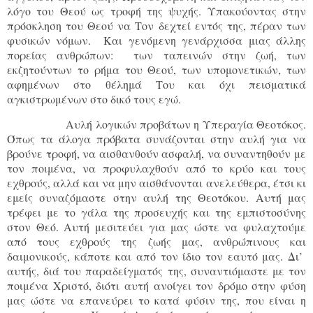
λόγο του Θεού ως τροφή της ψυχής. Υπακούοντας στην
πρόσκληση του Θεού να Τον δεχτεί εντός της, πέραν των
φυσικών νόμων. Και γενόμενη γενάρχισσα μιας άλλης
πορείας ανθρώπων: των ταπεινών στην ζωή, των
εκζητούντων το ρήμα του Θεού, των υπομονετικών, των
αφημένων στο θέλημά Του και όχι πεισματικά
αγκιστρωμένων στο δικό τους εγώ.
Αυλή λογικών προβάτων η Υπεραγία Θεοτόκος.
Όπως τα άλογα πρόβατα συνάζονται στην αυλή για να
βρούνε τροφή, να αισθανθούν ασφαλή, να συναντηθούν με
τον ποιμένα, να προφυλαχθούν από το κρύο και τους
εχθρούς, αλλά και να μην αισθάνονται ανελεύθερα, έτσι κι
εμείς συναζόμαστε στην αυλή της Θεοτόκου. Αυτή μας
τρέφει με το γάλα της προσευχής και της εμπιστοσύνης
στον Θεό. Αυτή μεσιτεύει για μας ώστε να φυλαχτούμε
από τους εχθρούς της ζωής μας, ανθρώπινους και
δαιμονικούς, κάποτε και από τον ίδιο τον εαυτό μας. Δι’
αυτής, διά του παραδείγματός της, συναντιόμαστε με τον
ποιμένα Χριστό, διότι αυτή ανοίγει τον δρόμο στην φύση
μας ώστε να επανεύρει το κατά φύσιν της, που είναι η