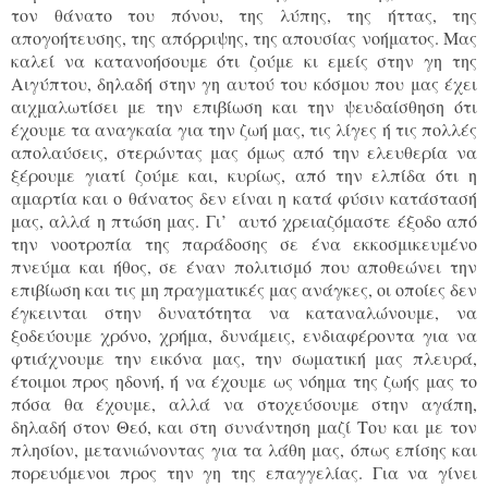
τον θάνατο του πόνου, της λύπης, της ήττας, της
απογοήτευσης, της απόρριψης, της απουσίας νοήματος. Μας
καλεί να κατανοήσουμε ότι ζούμε κι εμείς στην γη της
Αιγύπτου, δηλαδή στην γη αυτού του κόσμου που μας έχει
αιχμαλωτίσει με την επιβίωση και την ψευδαίσθηση ότι
έχουμε τα αναγκαία για την ζωή μας, τις λίγες ή τις πολλές
απολαύσεις, στερώντας μας όμως από την ελευθερία να
ξέρουμε γιατί ζούμε και, κυρίως, από την ελπίδα ότι η
αμαρτία και ο θάνατος δεν είναι η κατά φύσιν κατάστασή
μας, αλλά η πτώση μας. Γι’ αυτό χρειαζόμαστε έξοδο από
την νοοτροπία της παράδοσης σε ένα εκκοσμικευμένο
πνεύμα και ήθος, σε έναν πολιτισμό που αποθεώνει την
επιβίωση και τις μη πραγματικές μας ανάγκες, οι οποίες δεν
έγκεινται στην δυνατότητα να καταναλώνουμε, να
ξοδεύουμε χρόνο, χρήμα, δυνάμεις, ενδιαφέροντα για να
φτιάχνουμε την εικόνα μας, την σωματική μας πλευρά,
έτοιμοι προς ηδονή, ή να έχουμε ως νόημα της ζωής μας το
πόσα θα έχουμε, αλλά να στοχεύσουμε στην αγάπη,
δηλαδή στον Θεό, και στη συνάντηση μαζί Του και με τον
πλησίον, μετανιώνοντας για τα λάθη μας, όπως επίσης και
πορευόμενοι προς την γη της επαγγελίας. Για να γίνει