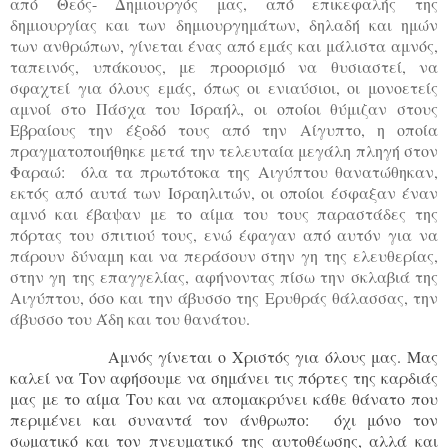
από Θεός- Δημιουργός μας, από επικεφαλής της
δημιουργίας και των δημιουργημάτων, δηλαδή και ημών
των ανθρώπων, γίνεται ένας από εμάς και μάλιστα αμνός,
ταπεινός, υπάκουος, με προορισμό να θυσιαστεί, να
σφαχτεί για όλους εμάς, όπως οι ενιαύσιοι, οι μονοετείς
αμνοί στο Πάσχα του Ισραήλ, οι οποίοι θύμιζαν στους
Εβραίους την έξοδό τους από την Αίγυπτο, η οποία
πραγματοποιήθηκε μετά την τελευταία μεγάλη πληγή στον
Φαραώ: όλα τα πρωτότοκα της Αιγύπτου θανατώθηκαν,
εκτός από αυτά των Ισραηλιτών, οι οποίοι έσφαξαν έναν
αμνό και έβαψαν με το αίμα του τους παραστάδες της
πόρτας του σπιτιού τους, ενώ έφαγαν από αυτόν για να
πάρουν δύναμη και να περάσουν στην γη της ελευθερίας,
στην γη της επαγγελίας, αφήνοντας πίσω την σκλαβιά της
Αιγύπτου, όσο και την άβυσσο της Ερυθράς θάλασσας, την
άβυσσο του Άδη και του θανάτου.
Αμνός γίνεται ο Χριστός για όλους μας. Μας
καλεί να Τον αφήσουμε να σημάνει τις πόρτες της καρδιάς
μας με το αίμα Του και να απομακρύνει κάθε θάνατο που
περιμένει και συναντά τον άνθρωπο: όχι μόνο τον
σωματικό και τον πνευματικό της αυτοθέωσης, αλλά και