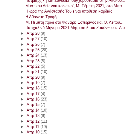
Πατριαρχική και Συνοδική συγχοροστασία στην Ακολου...
Μυστικού Δείπνου κοινωνοί, Μ. Πέμπτη 2021, στο Μπα...
Η ώρα της Ανάστασής Του είναι υπόθεση καρδιάς
Η Αθάνατη Τροφή
Μ. Πέμπτη πρωί στο Φανάρι: Εσπερινός και Θ. Λειτου...
Πασχαλινό Μήνυμα 2021 Μητροπολίτου Ζακύνθου κ. Διο...
►
Απρ 28
(9)
►
Απρ 27
(10)
►
Απρ 26
(7)
►
Απρ 25
(28)
►
Απρ 24
(13)
►
Απρ 23
(5)
►
Απρ 22
(5)
►
Απρ 21
(10)
►
Απρ 20
(9)
►
Απρ 19
(7)
►
Απρ 18
(15)
►
Απρ 17
(4)
►
Απρ 16
(23)
►
Απρ 15
(7)
►
Απρ 14
(10)
►
Απρ 13
(9)
►
Απρ 12
(11)
►
Απρ 11
(19)
►
Απρ 10
(15)