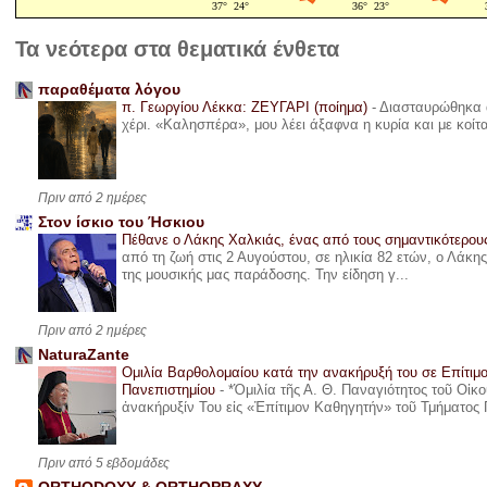
Τα νεότερα στα θεματικά ένθετα
παραθέματα λόγου
π. Γεωργίου Λέκκα: ΖΕΥΓΑΡΙ (ποίημα)
-
Διασταυρώθηκα α
χέρι. «Καλησπέρα», μου λέει άξαφνα η κυρία και με κοίτ
Πριν από 2 ημέρες
Στον ίσκιο του Ήσκιου
Πέθανε ο Λάκης Χαλκιάς, ένας από τους σημαντικότερο
από τη ζωή στις 2 Αυγούστου, σε ηλικία 82 ετών, ο Λάκ
της μουσικής μας παράδοσης. Την είδηση γ...
Πριν από 2 ημέρες
NaturaZante
Ομιλία Βαρθολομαίου κατά την ανακήρυξή του σε Επίτιμ
Πανεπιστημίου
-
*Ὁμιλία τῆς Α. Θ. Παναγιότητος τοῦ Οἰκ
ἀνακήρυξίν Του εἰς «Ἐπίτιμον Καθηγητήν» τοῦ Τμήματος 
Πριν από 5 εβδομάδες