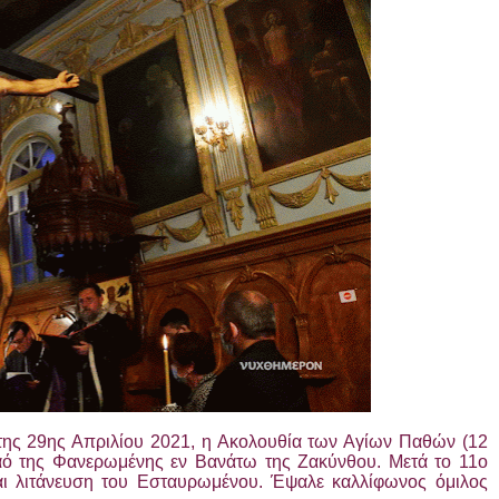
της 29ης Απριλίου 2021, η Ακολουθία των Αγίων Παθών (12
αό της Φανερωμένης εν Βανάτω της Ζακύνθου. Μετά το 11ο
 και λιτάνευση του Εσταυρωμένου. Έψαλε καλλίφωνος όμιλος