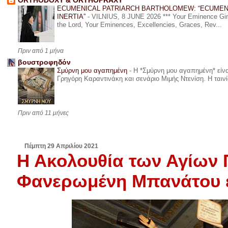
ORTHODOXY & ORTHOPRAXY
ECUMENICAL PATRIARCH BARTHOLOMEW: “ECUMEN
INERTIA”
-
VILNIUS, 8 JUNE 2026 *** Your Eminence Ginta
the Lord, Your Eminences, Excellencies, Graces, Rev...
Πριν από 1 μήνα
βουστροφηδόν
Σμύρνη μου αγαπημένη
-
Η *Σμύρνη μου αγαπημένη* είναι
Γρηγόρη Καραντινάκη και σενάριο Μιμής Ντενίση. Η ταινία
Πριν από 11 μήνες
Πέμπτη 29 Απριλίου 2021
Η Ακολουθία των Αγίων 
Φανερωμένη Μπανάτου ε