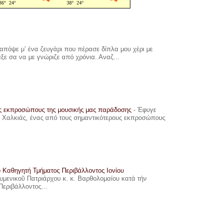
πόψε μ’ ένα ζευγάρι που πέρασε δίπλα μου χέρι με
αξε σα να με γνώριζε από χρόνια. Αναζ...
υς εκπροσώπους της μουσικής μας παράδοσης
-
Έφυγε
ης Χαλκιάς, ένας από τους σημαντικότερους εκπροσώπους
ο Καθηγητή Τμήματος Περιβάλλοντος Ιονίου
ουμενικοῦ Πατριάρχου κ. κ. Βαρθολομαίου κατά τήν
Περιβάλλοντος...