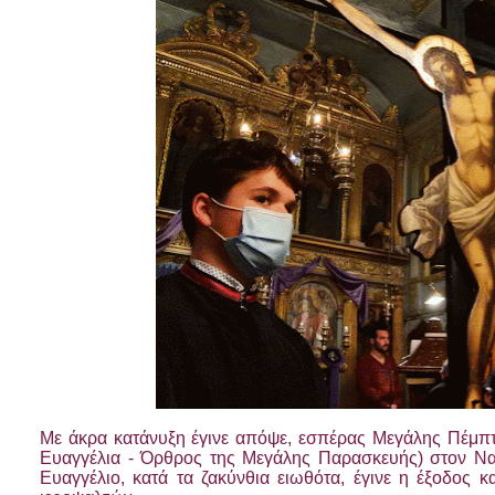
Με άκρα κατάνυξη έγινε απόψε, εσπέρας Μεγάλης Πέμπ
Ευαγγέλια - Όρθρος της Μεγάλης Παρασκευής) στον Ν
Ευαγγέλιο, κατά τα ζακύνθια ειωθότα, έγινε η έξοδος