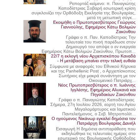
Ρεπορτάζ-κείμενο: π. Παναγιώτης
Καποδίστριας Σοβαρή εσωτερική κρίση
συγκλονίζει την Ορθόδοξη Εκκλησία της Βουλγαρίας,
μετά τη μετωπική σύγκ...
Εκοιμήθη ο Πρωτοπρεσβύτερος Γεώργιος
Γιαννούλης, Εφημέριος Κάτω Βολιμών
Ζακύνθου
Γράφει ο π. Παν. Καποδίστριας Την
τελευταία του πνοή παρέδωσε στον
Δημιουργό του απόψε ο εν ενεργεία
Εφημέριος Κάτω Βολιμών Ζακύνθου, Πρωτοπ...
22/7 η εκλογή νέου Αρχιεπισκόπου Καναδά
- Η μετάβαση μπαίνει στην τελική ευθεία
Σύμφωνα με αναφορές του Εθνικού Κήρυκα
και της Panhellenic Post , ο Αρχιεπίσκοπος
Σωτήριος είχε μακρά συνάντηση με τον
Οικουμενικό Πατριάρχ...
Νέος Πρωτοπρεσβύτερος ο π. Ιωάννης
Ιγγλέσης, Εφημέριος Αλυκανά και
Πηγαδακίων Ζακύνθου
Γράφει ο π. Παναγιώτης Καποδίστριας
Σήμερα, 27η Ιουλίου 2026, εορτή του Αγίου
Μεγαλομάρτυρος και Ιαματικού
Παντελεήμονος, ο Σεβ. Μητροπολίτ...
Ο ηγούμενος Νικάνωρ εγκαλεί δημόσια τον
Πατριάρχη Βουλγαρίας Δανιήλ
Εισαγωγή Η δημόσια αντιπαράθεση που
εκδηλώθηκε τις τελευταίες ημέρες στο
εσωτερικό της Βουλγαρικής Ορθόδοξης