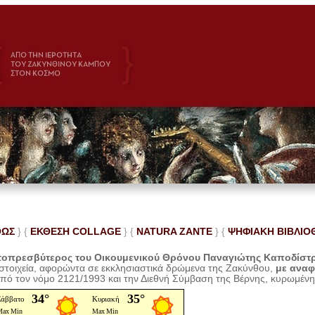
ΘΩΣ
} {
ΕΚΘΕΣΗ COLLAGE
}
{
NATURA ZANTE
} {
ΨΗΦΙΑΚΗ ΒΙΒΛΙΟ
οπρεσβύτερος του Οικουμενικού Θρόνου Παναγιώτης Καποδίστ
 στοιχεία, αφορώντα σε εκκλησιαστικά δρώμενα της Ζακύνθου,
με ανα
από τον νόμο 2121/1993 και την Διεθνή Σύμβαση της Βέρνης, κυρωμέν