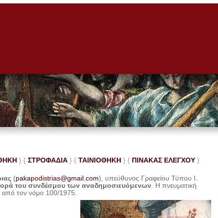
ΘΗΚΗ
} {
ΣΤΡΟΦΑΔΙΑ
} {
ΤΑΙΝΙΟΘΗΚΗ
} {
ΠΙΝΑΚΑΣ ΕΛΕ
ΓΧΟΥ
}
ριας
(
pakapodistrias@gmail.com
), υπεύθυνος Γραφείου Τύπου Ι.
φορά του συνδέσμου των αναδημοσιευόμενων
. Η
πνευματική
η από τον νόμο 100/1975.