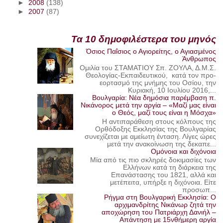
►
2008
(138)
►
2007
(87)
Τα 10 δημοφιλέστερα του μηνός
Όσιος Παΐσιος ο Αγιορείτης, ο Αγιασμένος
Άνθρωπος
Ομιλία του ΣΤΑΜΑΤΙΟΥ Σπ. ΖΟΥΛΑ, Δ.Μ.Σ.
Θεολογίας-Εκπαιδευτικού, κατά τον προ-
εορτασμό της μνήμης του Οσίου, την
Κυριακή, 10 Ιουλίου 2016,...
Βουλγαρία: Νέα δημόσια παρέμβαση π.
Νικάνορος μετά την αργία – «Μαζί μας είναι
ο Θεός, μαζί τους είναι η Μόσχα»
Η αντιπαράθεση στους κόλπους της
Ορθόδοξης Εκκλησίας της Βουλγαρίας
συνεχίζεται με αμείωτη ένταση. Λίγες ώρες
μετά την ανακοίνωση της δεκαπε...
Ομόνοια και διχόνοια
Μία από τις πιο σκληρές δοκιμασίες των
Ελλήνων κατά τη διάρκεια της
Επανάστασης του 1821, αλλά και
μετέπειτα, υπήρξε η διχόνοια. Είτε
προσωπ...
Ρήγμα στη Βουλγαρική Εκκλησία: Ο
αρχιμανδρίτης Νικάνωρ ζητά την
αποχώρηση του Πατριάρχη Δανιήλ –
Απάντηση με 15νθήμερη αργία