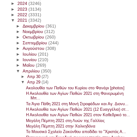
►
2024
(3246)
►
2023
(3134)
►
2022
(3331)
▼
2021
(3342)
►
Δεκεμβρίου
(361)
►
Νοεμβρίου
(312)
►
Οκτωβρίου
(260)
►
Σεπτεμβρίου
(244)
►
Αυγούστου
(308)
►
Ιουλίου
(201)
►
Ιουνίου
(210)
►
Μαΐου
(269)
▼
Απριλίου
(350)
►
Απρ 30
(27)
▼
Απρ 29
(14)
Ακολουθία των Παθών του Κυρίου στο Φανάρι [photos]
Η Ακολουθία των Αγίων Παθών 2021 στη Φανερωμένη
Μπ...
Τα Άγια Πάθη 2021 στη Μονή Στροφάδων και Αγ. Διονυ...
Η Ακολουθία των Αγίων Παθών 2021 (12 Ευαγγέλια) στ...
Η Ακολουθία των Αγίων Παθών 2021 στον Καθεδρικό το...
Μεγάλη Πέμπτη 2021 στη Λυών της Γαλλίας
Μεγάλη Πέμπτη 2021 στην Χαλκηδόνα
Το Μουσικό Σχολείο Ζακύνθου αποδίδει το "Χριστός Α...