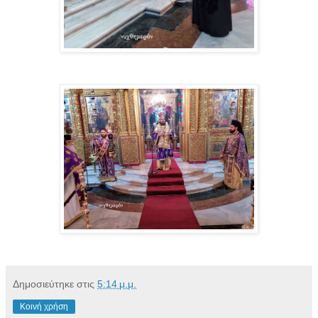
Δημοσιεύτηκε στις
5:14 μ.μ.
Κοινή χρήση