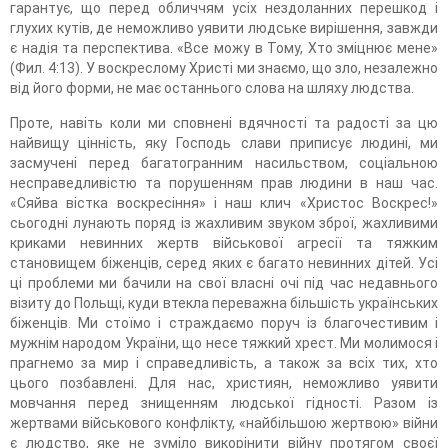
гарантує, що перед обличчям усіх нездоланних перешкод і
глухих кутів, де неможливо уявити людське вирішення, завжди
є надія та перспектива. «Все можу в Тому, Хто зміцнює мене»
(Фил. 4:13). У воскреслому Христі ми знаємо, що зло, незалежно
від його форми, не має останнього слова на шляху людства.
Проте, навіть коли ми сповнені вдячності та радості за цю
найвищу цінність, яку Господь слави приписує людині, ми
засмучені перед багатогранним насильством, соціальною
несправедливістю та порушенням прав людини в наш час.
«Сяйва вістка воскресіння» і наш клич «Христос Воскрес!»
сьогодні лунають поряд із жахливим звуком зброї, жахливими
криками невинних жертв військової агресії та тяжким
становищем біженців, серед яких є багато невинних дітей. Усі
ці проблеми ми бачили на свої власні очі під час недавнього
візиту до Польщі, куди втекла переважна більшість українських
біженців. Ми стоїмо і страждаємо поруч із благочестивим і
мужнім народом України, що несе тяжкий хрест. Ми молимося і
прагнемо за мир і справедливість, а також за всіх тих, хто
цього позбавлені. Для нас, християн, неможливо уявити
мовчання перед знищенням людської гідності. Разом із
жертвами військового конфлікту, «найбільшою жертвою» війни
є людство, яке не зуміло викорінити війну протягом своєї