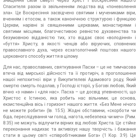
знищення сили смерті через Хрест і Воскресіння нашого
Спасителя разом із звільненням людства від «поневолення
зла». Це Воскресіння засвідчено святими і мучениками віри,
вченням і етосом, а також канонічною структурою і функцією
Церкви, нарівні зі священними церквами, монастирями і
святими місцями, благочестивою ревністю духовенства та
безумовною відданістю тих, хто віддає своє «володіння» і
«буття» Христу, в якості ченців або віруючих, сповнених
православного духа, через есхатологічний поштовх нашого
церковного способу життя в цілому.
Для нас, православних, святкування Пасхи – це не тимчасова
втеча від мирської дійсності та її протиріч, а проголошення
нашої непохитної віри у Викупителеві Адамового роду, Який
смертю смерть подолав, у Господі історії, у Богові любові, Який
вічно «з нами» і «для нас». Пасха – це досвід упевненості, що
Христос є Істиною, яка робить нас вільними; це основа,
екзистенційна вісь і горизонт нашого життя. «Без Мене нічого
не можете робити» (Ів. 15:5). Жодні обставини, «скорботи чи
біда, переслідування чи голод, нагота, небезпека чи меч» (Рим.
8:35) не можуть відлучити вірних від любові Христа. Це стійке
переконання надихає та активізує нашу творчість і бажання
стати в цьому світі «співробітниками Бога» (1 Кор. 3:9). Це