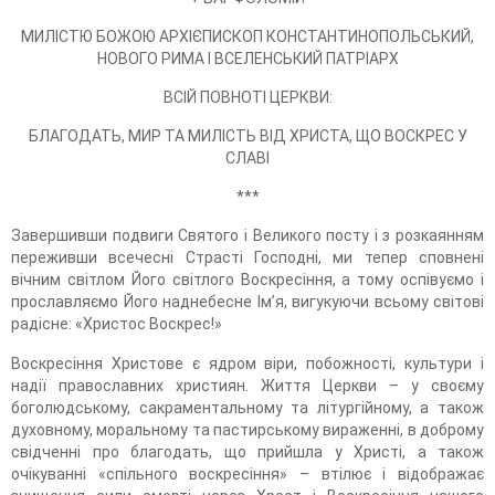
МИЛІСТЮ БОЖОЮ АРХІЄПИСКОП КОНСТАНТИНОПОЛЬСЬКИЙ,
НОВОГО РИМА І ВСЕЛЕНСЬКИЙ ПАТРІАРХ
ВСІЙ ПОВНОТІ ЦЕРКВИ:
БЛАГОДАТЬ, МИР ТА МИЛІСТЬ ВІД ХРИСТА, ЩО ВОСКРЕС У
СЛАВІ
***
Завершивши подвиги Святого і Великого посту і з розкаянням
переживши всечесні Страсті Господні, ми тепер сповнені
вічним світлом Його світлого Воскресіння, а тому оспівуємо і
прославляємо Його наднебесне Ім’я, вигукуючи всьому світові
радісне: «Христос Воскрес!»
Воскресіння Христове є ядром віри, побожності, культури і
надії православних християн. Життя Церкви – у своєму
боголюдському, сакраментальному та літургійному, а також
духовному, моральному та пастирському вираженні, в доброму
свідченні про благодать, що прийшла у Христі, а також
очікуванні «спільного воскресіння» – втілює і відображає