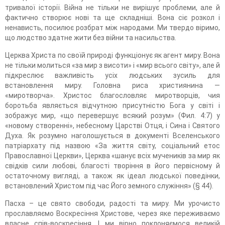
тривалої історії. Війна не тільки не вирішує проблеми, але й
фактично створює нові та ще складніші. Вона сіє розкол і
ненависть, посилює розбрат між народами. Ми твердо віримо,
що людство здатне жити без війни та насильства.
Церква Христа по своїй природі функціонує як агент миру. Вона
не тільки молиться «за мир з висоти» і «мир всього світу», але й
підкреслює важливість усіх людських зусиль для
встановлення миру. Головна риса християнина —
«миротворча». Христос благословляє миротворців, чия
боротьба являється відчутною присутністю Бога у світі і
зображує мир, «що перевершує всякий розум» (Фил. 4:7) у
«новому створенні», небесному Царстві Отця, і Сина і Святого
Духа. Як розумно наголошується в документі Вселенського
патріархату під назвою «За життя світу, соціальний етос
Православної Церкви», Церква «шанує всіх мучеників за мир як
свідків сили любові, благості творіння в його первісному й
остаточному вигляді, а також як ідеал людської поведінки,
встановлений Христом під час Його земного служіння» (§ 44).
Пасха – це свято свободи, радості та миру. Ми урочисто
прославляємо Воскресіння Христове, через яке переживаємо
власне спів-воскресіння. І ми вірно поклоняємося великій