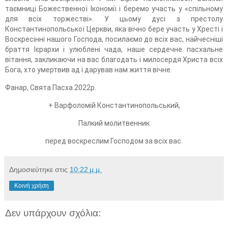
таємниці Божественної Ікономії і беремо участь у «спільному
для всіх торжестві». У цьому дусі з престолу
Константинопольської Церкви, яка вічно бере участь у Хресті і
Воскресінні нашого Господа, посилаємо до всіх вас, найчесніші
браття Ієрархи і улюблені чада, наше сердечне пасхальне
вітання, закликаючи на вас благодать і милосердя Христа всіх
Бога, хто умертвив ад і дарував нам життя вічне.
Фанар, Свята Пасха 2022р.
+ Варфоломій Константинопольський,
Палкий молитвенник
перед воскреслим Господом за всіх вас.
Δημοσιεύτηκε στις
10:22 μ.μ.
Κοινή χρήση
Δεν υπάρχουν σχόλια: