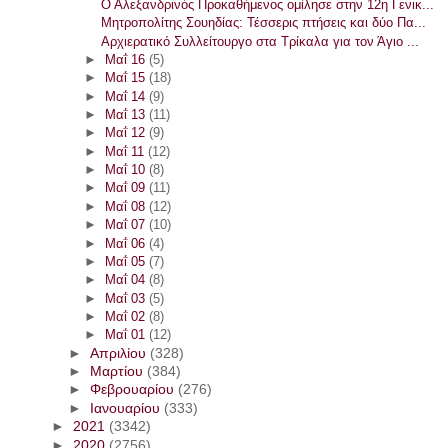
Ο Αλεξανδρινός Προκαθήμενος ομίλησε στην 12η Γενικ...
Μητροπολίτης Σουηδίας: Τέσσερις πτήσεις και δύο Πα...
Αρχιερατικό Συλλείτουργο στα Τρίκαλα για τον Άγιο ...
►
Μαΐ 16
(5)
►
Μαΐ 15
(18)
►
Μαΐ 14
(9)
►
Μαΐ 13
(11)
►
Μαΐ 12
(9)
►
Μαΐ 11
(12)
►
Μαΐ 10
(8)
►
Μαΐ 09
(11)
►
Μαΐ 08
(12)
►
Μαΐ 07
(10)
►
Μαΐ 06
(4)
►
Μαΐ 05
(7)
►
Μαΐ 04
(8)
►
Μαΐ 03
(5)
►
Μαΐ 02
(8)
►
Μαΐ 01
(12)
►
Απριλίου
(328)
►
Μαρτίου
(384)
►
Φεβρουαρίου
(276)
►
Ιανουαρίου
(333)
►
2021
(3342)
►
2020
(2756)