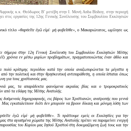
Αφρικής κ.κ. Θεόδωρος Β’ μετέβη στην Ι. Μονή Anba Bishoy, στην περιοχή
χει στις εργασίες της 12ης Γενικής Συνέλευσης του Συμβουλίου Εκκλησιών
νικό τίτλο
«θαρσεῖτε ἐγῶ εἰμί· μὴ φοβεῖσθε»,
ο Μακαριώτατος, ωμίλησε ως
τε σήμερα στην 12η Γενική Συνέλευση του Συμβουλίου Εκκλησιών Μέσης
ό έξι χρόνια εν μέσω μυρίων προβλημάτων, πραγματοποιώντας έναν άθλο και
.
α πολύ κρίσιμης περιόδου κατά την οποία αναζωπυρώνεται τα μέγιστα η
 από την πολιτική και στην θρησκευτική αντιπαράθεση, η οποία ίσταται όπως
η για τους χριστιανούς μας.
ονιά μας, τα απαράδεκτα φαινόμενα ακραίας βίας και ο τρομοκρατικός
νών από τα εδάφη της Μέσης Ανατολής.
ης δυσμενούς δημογραφικής, εις βάρος των Χριστιανών, ανατροπής που γεννά
. Μας εγκαταλείπουν διότι δεν μπορούν να βρουν δίκαιη και μόνιμη λύση των
σεῖτε ἐγῶ εἰμί· μὴ φοβεῖσθε». Τι πράττουμε εμείς οι Εκκλησίες για την
 μας στα αγιασμένα χώματα της Μέσης Ανατολής πρέπει να παραμείνει ενεργή
 παρουσίας του Κυρίου μας Ιησού Χριστού στη δοκιμαζόμενη ζωή τους και την