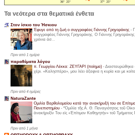
Τα νεότερα στα θεματικά ένθετα
Στον ίσκιο του Ήσκιου
Έφυγε από τη ζωή ο συγγραφέας Γιάννης Γρηγοράκης
-
Π
συγγραφέας Γιάννης Γρηγοράκης. Ο Γιάννης Γρηγοράκης 
χρόνια άσ...
Πριν από 1 ημέρα
παραθέματα λόγου
π. Γεωργίου Λέκκα: ΖΕΥΓΑΡΙ (ποίημα)
-
Διασταυρώθηκα α
χέρι. «Καλησπέρα», μου λέει άξαφνα η κυρία και με κοίτ
Πριν από 4 ημέρες
NaturaZante
Ομιλία Βαρθολομαίου κατά την ανακήρυξή του σε Επίτιμ
Πανεπιστημίου
-
*Ὁμιλία τῆς Α. Θ. Παναγιότητος τοῦ Οἰκ
ἀνακήρυξίν Του εἰς «Ἐπίτιμον Καθηγητήν» τοῦ Τμήματος 
Πριν από 1 μήνα