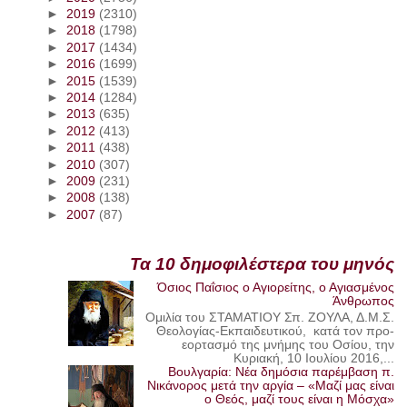
►
2019
(2310)
►
2018
(1798)
►
2017
(1434)
►
2016
(1699)
►
2015
(1539)
►
2014
(1284)
►
2013
(635)
►
2012
(413)
►
2011
(438)
►
2010
(307)
►
2009
(231)
►
2008
(138)
►
2007
(87)
Τα 10 δημοφιλέστερα του μηνός
Όσιος Παΐσιος ο Αγιορείτης, ο Αγιασμένος
Άνθρωπος
Ομιλία του ΣΤΑΜΑΤΙΟΥ Σπ. ΖΟΥΛΑ, Δ.Μ.Σ.
Θεολογίας-Εκπαιδευτικού, κατά τον προ-
εορτασμό της μνήμης του Οσίου, την
Κυριακή, 10 Ιουλίου 2016,...
Βουλγαρία: Νέα δημόσια παρέμβαση π.
Νικάνορος μετά την αργία – «Μαζί μας είναι
ο Θεός, μαζί τους είναι η Μόσχα»