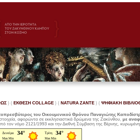
ΘΩΣ
} {
ΕΚΘΕΣΗ COLLAGE
}
{
NATURA ZANTE
} {
ΨΗΦΙΑΚΗ ΒΙΒΛΙΟ
οπρεσβύτερος του Οικουμενικού Θρόνου Παναγιώτης Καποδίστ
 στοιχεία, αφορώντα σε εκκλησιαστικά δρώμενα της Ζακύνθου,
με ανα
από τον νόμο 2121/1993 και την Διεθνή Σύμβαση της Βέρνης, κυρωμέν