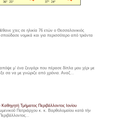
έθανε χτες σε ηλικία 76 ετών ο Θεσσαλονικιός
σπούδασε νομικά και για περισσότερο από τριάντα
πόψε μ’ ένα ζευγάρι που πέρασε δίπλα μου χέρι με
αξε σα να με γνώριζε από χρόνια. Αναζ...
ο Καθηγητή Τμήματος Περιβάλλοντος Ιονίου
ουμενικοῦ Πατριάρχου κ. κ. Βαρθολομαίου κατά τήν
Περιβάλλοντος...