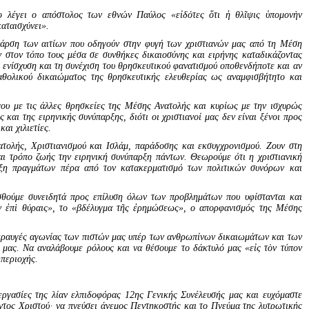
ο λέγει ο απόστολος των εθνών Παύλος «εἰδότες ὅτι ἡ θλῖψις ὑπομονὴν
καταισχύνει».
ν άρση των αιτίων που οδηγούν στην φυγή των χριστιανών μας από τη Μέση
ν στον τόπο τους μέσα σε συνθήκες δικαιοσύνης και ειρήνης καταδικάζοντας
 ενίσχυση και τη συνέχιση του θρησκευτικού φανατισμού οποθενδήποτε και αν
αθολικού δικαιώματος της θρησκευτικής ελευθερίας ως αναμφισβήτητο και
όγου με τις άλλες θρησκείες της Μέσης Ανατολής και κυρίως με την ισχυρώς
αι της ειρηνικής συνύπαρξης, διότι οι χριστιανοί μας δεν είναι ξένοι προς
αι χιλιετίες.
ατολής, Χριστιανισμού και Ισλάμ, παράδοσης και εκσυγχρονισμού. Ζουν στη
ι τρόπο ζωής την ειρηνική συνύπαρξη πάντων. Θεωρούμε ότι η χριστιανική
άξη πραγμάτων πέρα από τον κατακερματισμό των πολιτικών συνόρων και
σθούμε συνειδητά προς επίλυση όλων των προβλημάτων που υφίστανται και
τιν ἐπὶ θύραις», το «βδέλυγμα τῆς ἐρημώσεως», ο απορφανισμός της Μέσης
 κραυγές αγωνίας των πιστών μας υπέρ των ανθρωπίνων δικαιωμάτων και των
 μας. Να αναλάβουμε ρόλους και να θέσουμε το δάκτυλό μας «εἰς τὸν τύπον
 περιοχής.
 εργασίες της λίαν ελπιδοφόρας 12ης Γενικής Συνέλευσής μας και ευχόμαστε
ντος Χριστού· να πνεύσει άνεμος Πεντηκοστής και το Πνεύμα της λυτρωτικής