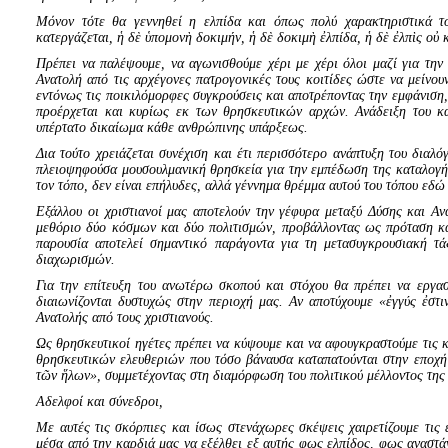
Μόνον τότε θα γεννηθεί η ελπίδα και όπως πολύ χαρακτηριστικά τ
κατεργάζεται, ἡ δὲ ὑπομονὴ δοκιμήν, ἡ δὲ δοκιμὴ ἐλπίδα, ἡ δὲ ἐλπὶς οὐ 
Πρέπει να παλέψουμε, να αγωνισθούμε χέρι με χέρι όλοι μαζί για τη
Ανατολή από τις αρχέγονες πατρογονικές τους κοιτίδες ώστε να μείνου
εντόνως τις ποικιλόμορφες συγκρούσεις και αποτρέποντας την εμφάνιση,
προέρχεται και κυρίως εκ των θρησκευτικών αρχών. Ανάδειξη του κ
υπέρτατο δικαίωμα κάθε ανθρώπινης υπάρξεως.
Δια τούτο χρειάζεται συνέχιση και έτι περισσότερο ανάπτυξη του διαλ
πλειοψηφούσα μουσουλμανική θρησκεία για την εμπέδωση της καταλογής κ
τον τόπο, δεν είναι επήλυδες, αλλά γέννημα θρέμμα αυτού του τόπου εδώ κ
Εξάλλου οι χριστιανοί μας αποτελούν την γέφυρα μεταξύ Δύσης και Αν
μεθόριο δύο κόσμων και δύο πολιτισμών, προβάλλοντας ως πρόταση κα
παρουσία αποτελεί σημαντικό παράγοντα για τη μετασυγκρουσιακή τ
διαχωρισμών.
Για την επίτευξη του ανωτέρω σκοπού και στόχου θα πρέπει να εργα
διαιωνίζονται δυστυχώς στην περιοχή μας. Αν αποτύχουμε «ἐγγύς ἐσ
Ανατολής από τους χριστιανούς.
Ως θρησκευτικοί ηγέτες πρέπει να κύψουμε και να αφουγκραστούμε τις
θρησκευτικών ελευθεριών που τόσο βάναυσα καταπατούνται στην εποχή
τῶν ἥλων», συμμετέχοντας στη διαμόρφωση του πολιτικού μέλλοντος της
Αδελφοί και σύνεδροι,
Με αυτές τις σκόρπιες και ίσως στενάχωρες σκέψεις χαιρετίζουμε τις
μέσα από την καρδιά μας να εξέλθει εξ αυτής φως ελπίδος, φως αναστά