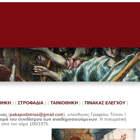
ΘΗΚΗ
} {
ΣΤΡΟΦΑΔΙΑ
} {
ΤΑΙΝΙΟΘΗΚΗ
} {
ΠΙΝΑΚΑΣ ΕΛΕ
ΓΧΟΥ
}
ριας
(
pakapodistrias@gmail.com
), υπεύθυνος Γραφείου Τύπου Ι.
φορά του συνδέσμου των αναδημοσιευόμενων
. Η
πνευματική
η από τον νόμο 100/1975.