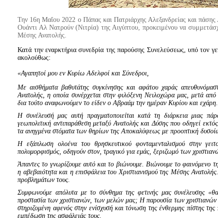
Την 16η Μαΐου 2022 ο Πάπας και Πατριάρχης Αλεξανδρείας και πάσης 
Ουάντι Αλ Νατρούν (Νιτρία) της Αιγύπτου, προκειμένου να συμμετάσ
Μέσης Ανατολής.
Κατά την εναρκτήρια συνεδρία της παρούσης Συνελεύσεως, υπό τον γε
ακολούθως:
«Αγαπητοί μου εν Κυρίω Αδελφοί και Σύνεδροι,
Με αισθήματα βαθυτάτης συγκίνησης και αφάτου χαράς απευθυνόμασ
Ανατολής, η οποία συνέρχεται στην φιλόξενη Νειλοχώρα μας, μετά απ
δια τούτο αναφωνούμεν το είδεν ο Αβραάμ την ημέραν Κυρίου και εχάρη
Η συνέλευσή μας αυτή πραγματοποιείται κατά τη διάρκεια μιας πάρ
γεωπολιτική αντιπαράθεση μεταξύ Ανατολής και Δύσης που οδηγεί εκτός
τα ανηγμένα στόματα των θηρίων της Αποκαλύψεως με προοπτική δυσοίων
Η εξάπλωση ολοένα του θρησκευτικού φονταμενταλισμού στην γειτ
πολυμορφισμός, οδηγούν στον, τραγικό για εμάς, ξεριζωμό των χριστια
Άπαντες το γνωρίζουμε αυτό και το βιώνουμε. Βιώνουμε το φαινόμενο τ
η αβεβαιότητα και η επισφάλεια του Χριστιανισμού της Μέσης Ανατολής
προβλημάτων τους.
Συμφωνούμε απόλυτα με το σύνθημα της φετινής μας συνέλευσης «θαρ
προστασία των χριστιανών, των μελών μας; Η παρουσία των χριστιανών
στηριζομένη αφενός στην ενίσχυσή και τόνωση της ένθερμης πίστης της
εμπέδωση της ασφάλειάς τους.