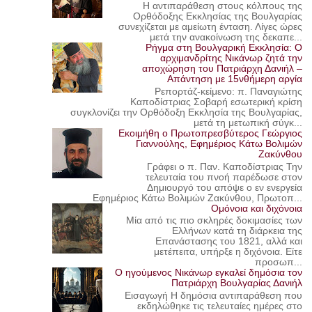
Η αντιπαράθεση στους κόλπους της
Ορθόδοξης Εκκλησίας της Βουλγαρίας
συνεχίζεται με αμείωτη ένταση. Λίγες ώρες
μετά την ανακοίνωση της δεκαπε...
Ρήγμα στη Βουλγαρική Εκκλησία: Ο
αρχιμανδρίτης Νικάνωρ ζητά την
αποχώρηση του Πατριάρχη Δανιήλ –
Απάντηση με 15νθήμερη αργία
Ρεπορτάζ-κείμενο: π. Παναγιώτης
Καποδίστριας Σοβαρή εσωτερική κρίση
συγκλονίζει την Ορθόδοξη Εκκλησία της Βουλγαρίας,
μετά τη μετωπική σύγκ...
Εκοιμήθη ο Πρωτοπρεσβύτερος Γεώργιος
Γιαννούλης, Εφημέριος Κάτω Βολιμών
Ζακύνθου
Γράφει ο π. Παν. Καποδίστριας Την
τελευταία του πνοή παρέδωσε στον
Δημιουργό του απόψε ο εν ενεργεία
Εφημέριος Κάτω Βολιμών Ζακύνθου, Πρωτοπ...
Ομόνοια και διχόνοια
Μία από τις πιο σκληρές δοκιμασίες των
Ελλήνων κατά τη διάρκεια της
Επανάστασης του 1821, αλλά και
μετέπειτα, υπήρξε η διχόνοια. Είτε
προσωπ...
Ο ηγούμενος Νικάνωρ εγκαλεί δημόσια τον
Πατριάρχη Βουλγαρίας Δανιήλ
Εισαγωγή Η δημόσια αντιπαράθεση που
εκδηλώθηκε τις τελευταίες ημέρες στο