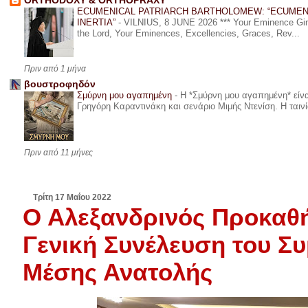
ORTHODOXY & ORTHOPRAXY
ECUMENICAL PATRIARCH BARTHOLOMEW: “ECUMEN
INERTIA”
-
VILNIUS, 8 JUNE 2026 *** Your Eminence Ginta
the Lord, Your Eminences, Excellencies, Graces, Rev...
Πριν από 1 μήνα
βουστροφηδόν
Σμύρνη μου αγαπημένη
-
Η *Σμύρνη μου αγαπημένη* είναι
Γρηγόρη Καραντινάκη και σενάριο Μιμής Ντενίση. Η ταινία
Πριν από 11 μήνες
Τρίτη 17 Μαΐου 2022
Ο Αλεξανδρινός Προκαθή
Γενική Συνέλευση του Σ
Μέσης Ανατολής