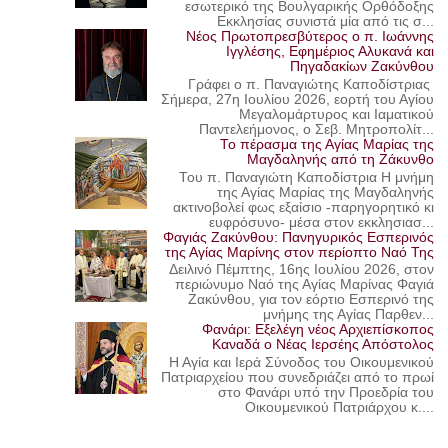
εσωτερικό της Βουλγαρικής Ορθόδοξης
Εκκλησίας συνιστά μία από τις σ...
Νέος Πρωτοπρεσβύτερος ο π. Ιωάννης
Ιγγλέσης, Εφημέριος Αλυκανά και
Πηγαδακίων Ζακύνθου
Γράφει ο π. Παναγιώτης Καποδίστριας
Σήμερα, 27η Ιουλίου 2026, εορτή του Αγίου
Μεγαλομάρτυρος και Ιαματικού
Παντελεήμονος, ο Σεβ. Μητροπολίτ...
Το πέρασμα της Αγίας Μαρίας της
Μαγδαληνής από τη Ζάκυνθο
Του π. Παναγιώτη Καποδίστρια Η μνήμη
της Αγίας Μαρίας της Μαγδαληνής
ακτινοβολεί φως εξαίσιο -παρηγορητικό κι
ευφρόσυνο- μέσα στον εκκλησιασ...
Φαγιάς Ζακύνθου: Πανηγυρικός Εσπερινός
της Αγίας Μαρίνης στον περίοπτο Ναό Της
Δειλινό Πέμπτης, 16ης Ιουλίου 2026, στον
περιώνυμο Ναό της Αγίας Μαρίνας Φαγιά
Ζακύνθου, για τον εόρτιο Εσπερινό της
μνήμης της Αγίας Παρθεν...
Φανάρι: Εξελέγη νέος Αρχιεπίσκοπος
Καναδά ο Νέας Ιερσέης Απόστολος
Η Αγία και Ιερά Σύνοδος του Οικουμενικού
Πατριαρχείου που συνεδριάζει από το πρωί
στο Φανάρι υπό την Προεδρία του
Οικουμενικού Πατριάρχου κ....