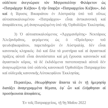
οὐδέποτε ἀνεγνώρισε τόν Μητροπολίτην Φιλάρετον ὡς
«Πατριάρχην Κιέβου» ἤ τήν ὕπαρξιν «Πατριαρχείου Κιέβου», διό
καί
ἡ ἵδρυσις Βικαριάτου ἐν Αὐστραλίᾳ ὑπό τοῦ οὕτως
αὐτοαποκαλουμένου «Πατριάρχου» εἶναι ἀντικανονική καί
ἀπαράδεκτος, μή ἀναγνωριζομένη ὑπό τῆς Ὀρθοδόξου Ἐκκλησίας.
3) Ὁ αὐτοαποκαλούμενος «Ἀρχιμανδρίτης» Νεκτάριος
Ἀλεξανδρᾶτος, φερόμενος ὡς ὁ «Πρόεδρος» τοῦ
ψευδοβικαριάτου, παρεπιδημῶν ἐν Αὐστραλίᾳ, δέν εἶναι
κανονικός κληρικός
‧
διό καί ὅλα τά μυστήρια καί αἱ ἁγιαστικαί
πράξεις αὐτοῦ εἶναι ἀνυπόστατοι καί μή ἔχουσαι κανονικόν καί
ἁγιαστικόν κῦρος, τά δέ ἐκδιδόμενα πιστοποιητικά αὐτοῦ δέν
ἀναγνωρίζονται ὑπό οὐδενός κανονικοῦ Ὀρθοδόξου Πατριαρχείου
καί οὐδεμιᾶς κανονικῆς Αὐτοκεφάλου Ἐκκλησίας.
Περαιτέρω, ἐθεωρήθησαν ἅπαντα τά ἐν τῇ ἡμερησίᾳ
διατάξει ἀναγεγραμμένα θέματα, ἐφ᾿ ὧν καί ἐλήφθησαν αἱ
προσήκουσαι ἀποφάσεις.
Ἐν τοῖς Πατριαρχείοις, τῇ 9ῃ Μαΐου 2022