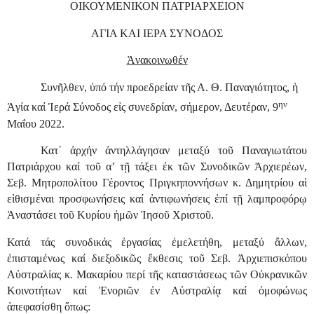
ΟΙΚΟΥΜΕΝΙΚΟΝ ΠΑΤΡΙΑΡΧΕΙΟΝ
ΑΓΙΑ ΚΑΙ ΙΕΡΑ ΣΥΝΟΔΟΣ
Ἀνακοινωθέν
Συνῆλθεν, ὑπό τήν προεδρείαν τῆς Α. Θ. Παναγιότητος, ἡ
ην
Ἁγία καί Ἱερά Σύνοδος εἰς συνεδρίαν, σήμερον, Δευτέραν, 9
Μαΐου 2022.
Κατ᾿ ἀρχήν ἀντηλλάγησαν μεταξύ τοῦ Παναγιωτάτου
Πατριάρχου καί τοῦ α’ τῇ τάξει ἐκ τῶν Συνοδικῶν Ἀρχιερέων,
Σεβ. Μητροπολίτου Γέροντος Πριγκηποννήσων κ. Δημητρίου αἱ
εἰθισμέναι προσφωνήσεις καί ἀντιφωνήσεις ἐπί τῇ λαμπροφόρῳ
Ἀναστάσει τοῦ Κυρίου ἡμῶν Ἰησοῦ Χριστοῦ.
Κατά τάς συνοδικάς ἐργασίας ἐμελετήθη, μεταξύ ἄλλων,
ἐπισταμένως καί διεξοδικῶς ἔκθεσις τοῦ Σεβ. Ἀρχιεπισκόπου
Αὐστραλίας κ. Μακαρίου περί τῆς καταστάσεως τῶν Οὐκρανικῶν
Κοινοτήτων καί Ἐνοριῶν ἐν Αὐστραλίᾳ καί ὁμοφώνως
ἀπεφασίσθη ὅπως: