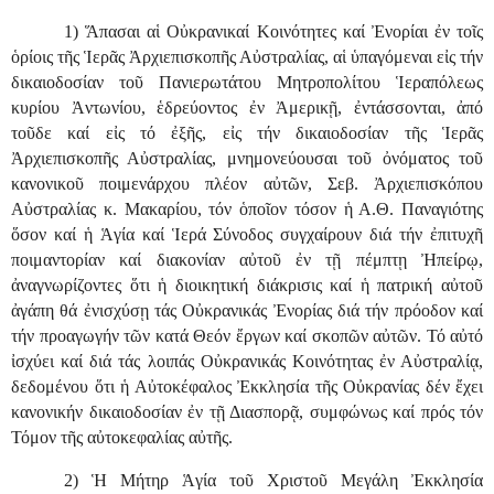
1) Ἅπασαι αἱ Οὐκρανικαί Κοινότητες καί Ἐνορίαι ἐν τοῖς
ὁρίοις τῆς Ἱερᾶς Ἀρχιεπισκοπῆς Αὐστραλίας, αἱ ὑπαγόμεναι εἰς τήν
δικαιοδοσίαν τοῦ Πανιερωτάτου Μητροπολίτου Ἱεραπόλεως
κυρίου Ἀντωνίου, ἑδρεύοντος ἐν Ἀμερικῇ, ἐντάσσονται, ἀπό
τοῦδε καί εἰς τό ἐξῆς, εἰς τήν δικαιοδοσίαν τῆς Ἱερᾶς
Ἀρχιεπισκοπῆς Αὐστραλίας, μνημονεύουσαι τοῦ ὀνόματος τοῦ
κανονικοῦ ποιμενάρχου πλέον αὐτῶν, Σεβ. Ἀρχιεπισκόπου
Αὐστραλίας κ. Μακαρίου, τόν ὁποῖον τόσον ἡ Α.Θ. Παναγιότης
ὅσον καί ἡ Ἁγία καί Ἱερά Σύνοδος συγχαίρουν διά τήν ἐπιτυχῆ
ποιμαντορίαν καί διακονίαν αὐτοῦ ἐν τῇ πέμπτῃ Ἠπείρῳ,
ἀναγνωρίζοντες ὅτι ἡ διοικητική διάκρισις καί ἡ πατρική αὐτοῦ
ἀγάπη θά ἐνισχύσῃ τάς Οὐκρανικάς Ἐνορίας διά τήν πρόοδον καί
τήν προαγωγήν τῶν κατά Θεόν ἔργων καί σκοπῶν αὐτῶν. Τό αὐτό
ἰσχύει καί διά τάς λοιπάς Οὐκρανικάς Κοινότητας ἐν Αὐστραλίᾳ,
δεδομένου ὅτι ἡ Αὐτοκέφαλος Ἐκκλησία τῆς Οὐκρανίας δέν ἔχει
κανονικήν δικαιοδοσίαν ἐν τῇ Διασπορᾷ, συμφώνως καί πρός τόν
Τόμον τῆς αὐτοκεφαλίας αὐτῆς.
2) Ἡ Μήτηρ Ἁγία τοῦ Χριστοῦ Μεγάλη Ἐκκλησία