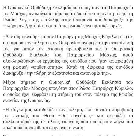
Η Ουκρανική Ορθόδοξη Εκκλησία που υπαγόταν στο Πατριαρχείο
της Μόσχας, ανακοίνωσε σήμερα ότι διακόπτει τη σχέση της με τη
Ρωσία, λόγω της εισβολής στην Ουκρανία και διακήρυξε την
«πλήρη ανεξαρτησία της» από τις ρωσικές πνευματικές αρχές.
«Δεν συμφωνούμε με τον Πατριάρχη της Μόσχας Κύριλλο (...) σε
ό,τι αφορά τον πόλεμο στην Ουκρανία» ανέφερε στην ανακοίνωσή
της, για αυτήν την ιστορική πρωτοβουλία της, η Ουκρανική
Ορθόδοξη Εκκλησία του Πατριαρχείου Μόσχας, αφού
ολοκληρώθηκαν οι εργασίες της συνόδου που ήταν αφιερωμένη
στη ρωσική «επιθετικότητα». Κατά τη διάρκεια της συνόδου
διακήρυξε «την πλήρη ανεξαρτησία και αυτονομία της».
Μέχρι σήμερα η Ουκρανική Ορθόδοξη Εκκλησία του
Πατριαρχείου Μόσχας υπαγόταν στον Ρώσο Πατριάρχη Κύριλλο,
ο οποίος έχει εκφράσει τη στήριξή του στον πόλεμο της Ρωσίας
εναντίον της Ουκρανίας.
«Η σύγκλητος καταδικάζει τον πόλεμο, που συνιστά παραβίαση
της εντολής του Θεού «Ου φονεύσεις» και εκφράζει τα
συλλυπητήριά της σε όλους εκείνους που υποφέρουν λόγω του
πολέμου», προστίθεται στην ανακοίνωση.