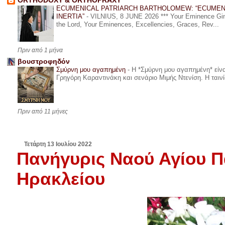
ORTHODOXY & ORTHOPRAXY
ECUMENICAL PATRIARCH BARTHOLOMEW: “ECUMEN
INERTIA”
-
VILNIUS, 8 JUNE 2026 *** Your Eminence Ginta
the Lord, Your Eminences, Excellencies, Graces, Rev...
Πριν από 1 μήνα
βουστροφηδόν
Σμύρνη μου αγαπημένη
-
Η *Σμύρνη μου αγαπημένη* είναι
Γρηγόρη Καραντινάκη και σενάριο Μιμής Ντενίση. Η ταινία
Πριν από 11 μήνες
Τετάρτη 13 Ιουλίου 2022
Πανήγυρις Ναού Αγίου Π
Ηρακλείου