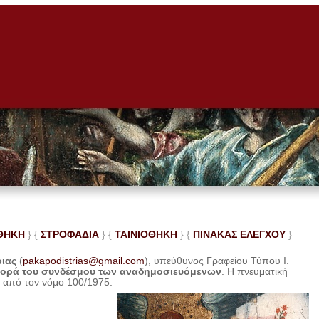
ΘΗΚΗ
} {
ΣΤΡΟΦΑΔΙΑ
} {
ΤΑΙΝΙΟΘΗΚΗ
} {
ΠΙΝΑΚΑΣ ΕΛΕ
ΓΧΟΥ
}
ριας
(
pakapodistrias@gmail.com
), υπεύθυνος Γραφείου Τύπου Ι.
φορά του συνδέσμου των αναδημοσιευόμενων
. Η
πνευματική
η από τον νόμο 100/1975.