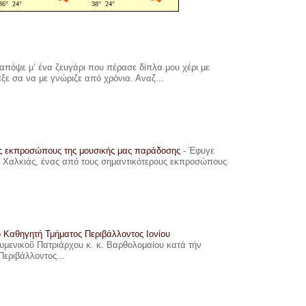
πόψε μ’ ένα ζευγάρι που πέρασε δίπλα μου χέρι με
αξε σα να με γνώριζε από χρόνια. Αναζ...
υς εκπροσώπους της μουσικής μας παράδοσης
-
Έφυγε
ης Χαλκιάς, ένας από τους σημαντικότερους εκπροσώπους
ο Καθηγητή Τμήματος Περιβάλλοντος Ιονίου
ουμενικοῦ Πατριάρχου κ. κ. Βαρθολομαίου κατά τήν
Περιβάλλοντος...