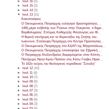
►
Ιουλ 16
(5)
►
Ιουλ 15
(2)
►
Ιουλ 14
(3)
▼
Ιουλ 13
(11)
Κακοποιήσεις
Ο Οικουμενικός Πατριάρχης ευλόγησε δραστηριότητες ...
140ή μέρα εισβολής των Ρώσων στην Ουκρανία, ο δημο...
Βαρθολομαίος: Επίτιμος Καθηγητής Φιλολογίας και Φι...
Η θερινή πανήγυρη και τα θυρανοίξια της Σκήτης του...
Ιωάννινα: Επίσκεψη Πατριάρχη στο Κέντρο Προστασίας...
Ο Οικουμενικός Πατριάρχης στο ΚΔΑΠ της Μητροπόλεως...
Ο Οικουμενικός Πατριάρχης επισκέφτηκε την Εβραϊκή ...
Ο Πατριάρχης Αλεξανδρείας διαμαρτύρεται στον Κόπτη...
Πανήγυρις Ναού Αγίου Παϊσίου στις Κάτω Γούβες Ηρακ...
Το 162ο τεύχος του θεολογικού περιοδικού "Σύναξη"
►
Ιουλ 12
(10)
►
Ιουλ 11
(4)
►
Ιουλ 10
(7)
►
Ιουλ 09
(6)
►
Ιουλ 08
(7)
►
Ιουλ 07
(3)
►
Ιουλ 06
(4)
►
Ιουλ 05
(6)
►
Ιουλ 04
(3)
►
Ιουλ 03
(6)