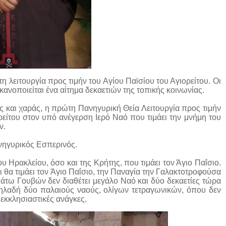
η λειτουργία προς τιμήν του Αγίου Παϊσίου του Αγιορείτου. Οι
ικανοποιείται ένα αίτημα δεκαετιών της τοπικής κοινωνίας.
ης και χαράς, η πρώτη Πανηγυρική Θεία Λειτουργία προς τιμήν
είτου στον υπό ανέγερση Ιερό Ναό που τιμάει την μνήμη του
ν.
ανηγυρικός Εσπερινός.
υ Ηρακλείου, όσο και της Κρήτης, που τιμάει τον Άγιο Παΐσιο.
αι θα τιμάει τον Άγιο Παΐσιο, την Παναγία την Γαλακτοτροφούσα
 Κάτω Γουβών δεν διαθέτει μεγάλο Ναό και δύο δεκαετίες τώρα
 δηλαδή δύο παλαιούς ναούς, ολίγων τετραγωνικών, όπου δεν
εκκλησιαστικές ανάγκες.