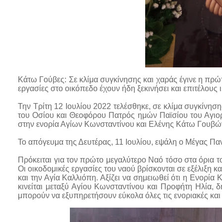
Κάτω Γούβες: Σε κλίμα συγκίνησης και χαράς έγινε η πρώτ
εργασίες στο οικόπεδο έχουν ήδη ξεκινήσει και επιτέλους 
Την Τρίτη 12 Ιουλίου 2022 τελέσθηκε, σε κλίμα συγκίνησ
του Οσίου και Θεοφόρου Πατρός ημών Παϊσίου του Αγιορ
στην ενορία Αγίων Κωνσταντίνου και Ελένης Κάτω Γουβώ
Το απόγευμα της Δευτέρας, 11 Ιουλίου, εψάλη ο Μέγας Π
Πρόκειται για τον πρώτο μεγαλύτερο Ναό τόσο στα όρια το
Οι οικοδομικές εργασίες του ναού βρίσκονται σε εξέλιξη κ
και την Αγία Καλλιόπη. Αξίζει να σημειωθεί ότι η Ενορία
κινείται μεταξύ Αγίου Κωνσταντίνου και Προφήτη Ηλία,
μπορούν να εξυπηρετήσουν εύκολα όλες τις ενοριακές και 