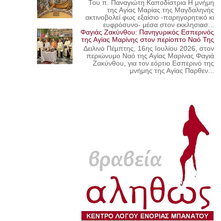
Του π. Παναγιώτη Καποδίστρια Η μνήμη
της Αγίας Μαρίας της Μαγδαληνής
ακτινοβολεί φως εξαίσιο -παρηγορητικό κι
ευφρόσυνο- μέσα στον εκκλησιασ...
Φαγιάς Ζακύνθου: Πανηγυρικός Εσπερινός
της Αγίας Μαρίνης στον περίοπτο Ναό Της
Δειλινό Πέμπτης, 16ης Ιουλίου 2026, στον
περιώνυμο Ναό της Αγίας Μαρίνας Φαγιά
Ζακύνθου, για τον εόρτιο Εσπερινό της
μνήμης της Αγίας Παρθεν...