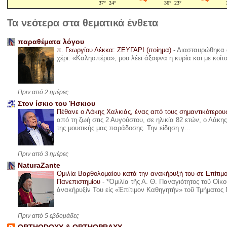
Τα νεότερα στα θεματικά ένθετα
παραθέματα λόγου
π. Γεωργίου Λέκκα: ΖΕΥΓΑΡΙ (ποίημα)
-
Διασταυρώθηκα α
χέρι. «Καλησπέρα», μου λέει άξαφνα η κυρία και με κοίτ
Πριν από 2 ημέρες
Στον ίσκιο του Ήσκιου
Πέθανε ο Λάκης Χαλκιάς, ένας από τους σημαντικότερο
από τη ζωή στις 2 Αυγούστου, σε ηλικία 82 ετών, ο Λάκ
της μουσικής μας παράδοσης. Την είδηση γ...
Πριν από 3 ημέρες
NaturaZante
Ομιλία Βαρθολομαίου κατά την ανακήρυξή του σε Επίτιμ
Πανεπιστημίου
-
*Ὁμιλία τῆς Α. Θ. Παναγιότητος τοῦ Οἰκ
ἀνακήρυξίν Του εἰς «Ἐπίτιμον Καθηγητήν» τοῦ Τμήματος 
Πριν από 5 εβδομάδες