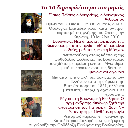
Τα 10 δημοφιλέστερα του μηνός
Όσιος Παΐσιος ο Αγιορείτης, ο Αγιασμένος
Άνθρωπος
Ομιλία του ΣΤΑΜΑΤΙΟΥ Σπ. ΖΟΥΛΑ, Δ.Μ.Σ.
Θεολογίας-Εκπαιδευτικού, κατά τον προ-
εορτασμό της μνήμης του Οσίου, την
Κυριακή, 10 Ιουλίου 2016,...
Βουλγαρία: Νέα δημόσια παρέμβαση π.
Νικάνορος μετά την αργία – «Μαζί μας είναι
ο Θεός, μαζί τους είναι η Μόσχα»
Η αντιπαράθεση στους κόλπους της
Ορθόδοξης Εκκλησίας της Βουλγαρίας
συνεχίζεται με αμείωτη ένταση. Λίγες ώρες
μετά την ανακοίνωση της δεκαπε...
Ομόνοια και διχόνοια
Μία από τις πιο σκληρές δοκιμασίες των
Ελλήνων κατά τη διάρκεια της
Επανάστασης του 1821, αλλά και
μετέπειτα, υπήρξε η διχόνοια. Είτε
προσωπ...
Ρήγμα στη Βουλγαρική Εκκλησία: Ο
αρχιμανδρίτης Νικάνωρ ζητά την
αποχώρηση του Πατριάρχη Δανιήλ –
Απάντηση με 15νθήμερη αργία
Ρεπορτάζ-κείμενο: π. Παναγιώτης
Καποδίστριας Σοβαρή εσωτερική κρίση
συγκλονίζει την Ορθόδοξη Εκκλησία της Βουλγαρίας,