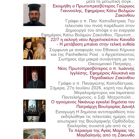
μετά τη μετωπική σύγκ...
Εκοιμήθη ο Πρωτοπρεσβύτερος Γεώργιος
Γιαννούλης, Εφημέριος Κάτω Βολιμών
Ζακύνθου
Γράφει ο π. Παν. Καποδίστριας Την
τελευταία του πνοή παρέδωσε στον
Δημιουργό του απόψε ο εν ενεργεία
Εφημέριος Κάτω Βολιμών Ζακύνθου, Πρωτοπ...
22/7 η εκλογή νέου Αρχιεπισκόπου Καναδά
- Η μετάβαση μπαίνει στην τελική ευθεία
Σύμφωνα με αναφορές του Εθνικού Κήρυκα
και της Panhellenic Post , ο Αρχιεπίσκοπος
Σωτήριος είχε μακρά συνάντηση με τον
Οικουμενικό Πατριάρχ...
Νέος Πρωτοπρεσβύτερος ο π. Ιωάννης
Ιγγλέσης, Εφημέριος Αλυκανά και
Πηγαδακίων Ζακύνθου
Γράφει ο π. Παναγιώτης Καποδίστριας
Σήμερα, 27η Ιουλίου 2026, εορτή του Αγίου
Μεγαλομάρτυρος και Ιαματικού
Παντελεήμονος, ο Σεβ. Μητροπολίτ...
Ο ηγούμενος Νικάνωρ εγκαλεί δημόσια τον
Πατριάρχη Βουλγαρίας Δανιήλ
Εισαγωγή Η δημόσια αντιπαράθεση που
εκδηλώθηκε τις τελευταίες ημέρες στο
εσωτερικό της Βουλγαρικής Ορθόδοξης
Εκκλησίας συνιστά μία από τις σ...
Το πέρασμα της Αγίας Μαρίας της
Μαγδαληνής από τη Ζάκυνθο