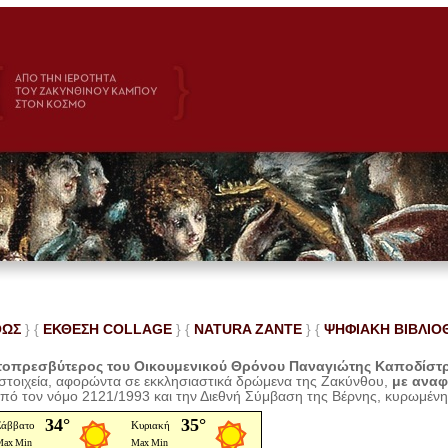
ΘΩΣ
} {
ΕΚΘΕΣΗ COLLAGE
}
{
NATURA ZANTE
} {
ΨΗΦΙΑΚΗ ΒΙΒΛΙΟ
οπρεσβύτερος του Οικουμενικού Θρόνου Παναγιώτης Καποδίστ
 στοιχεία, αφορώντα σε εκκλησιαστικά δρώμενα της Ζακύνθου,
με ανα
από τον νόμο 2121/1993 και την Διεθνή Σύμβαση της Βέρνης, κυρωμέν