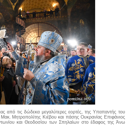
ιας από τις δώδεκα μεγαλύτερες εορτές, της Υπαπαντής του
 ο Μακ. Μητροπολίτης Κιέβου και πάσης Ουκρανίας Επιφάνιος
Αντωνίου και Θεοδοσίου των Σπηλαίων στο έδαφος της Άνω