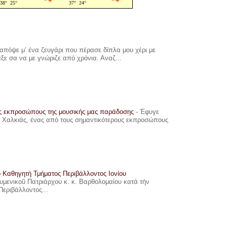
πόψε μ’ ένα ζευγάρι που πέρασε δίπλα μου χέρι με
αξε σα να με γνώριζε από χρόνια. Αναζ...
υς εκπροσώπους της μουσικής μας παράδοσης
-
Έφυγε
ης Χαλκιάς, ένας από τους σημαντικότερους εκπροσώπους
ο Καθηγητή Τμήματος Περιβάλλοντος Ιονίου
ουμενικοῦ Πατριάρχου κ. κ. Βαρθολομαίου κατά τήν
Περιβάλλοντος...