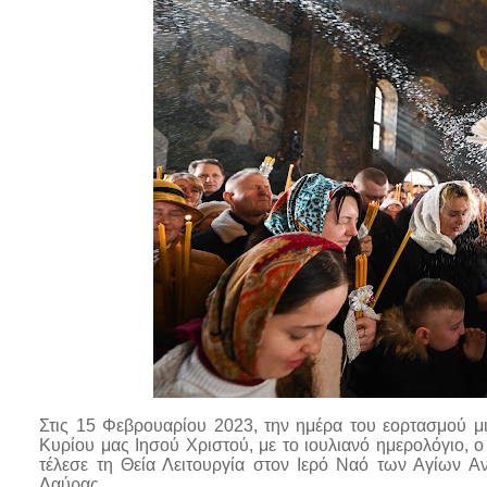
Στις 15 Φεβρουαρίου 2023, την ημέρα του εορτασμού μ
Κυρίου μας Ιησού Χριστού, με το ιουλιανό ημερολόγιο,
τέλεσε τη Θεία Λειτουργία στον Ιερό Ναό των Αγίων 
Λαύρας.