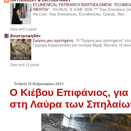
ORTHODOXY & ORTHOPRAXY
ECUMENICAL PATRIARCH BARTHOLOMEW: “ECUMEN
INERTIA”
-
VILNIUS, 8 JUNE 2026 *** Your Eminence Ginta
the Lord, Your Eminences, Excellencies, Graces, Rev...
Πριν από 1 μήνα
βουστροφηδόν
Σμύρνη μου αγαπημένη
-
Η *Σμύρνη μου αγαπημένη* είναι
Γρηγόρη Καραντινάκη και σενάριο Μιμής Ντενίση. Η ταινία
Πριν από 11 μήνες
Τετάρτη 15 Φεβρουαρίου 2023
Ο Κιέβου Επιφάνιος, για
στη Λαύρα των Σπηλαίων