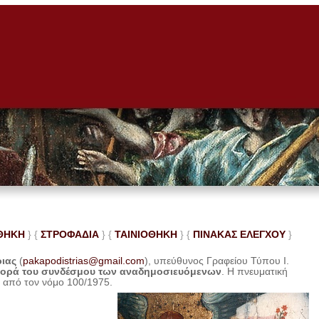
ΘΗΚΗ
} {
ΣΤΡΟΦΑΔΙΑ
} {
ΤΑΙΝΙΟΘΗΚΗ
} {
ΠΙΝΑΚΑΣ ΕΛΕ
ΓΧΟΥ
}
ριας
(
pakapodistrias@gmail.com
), υπεύθυνος Γραφείου Τύπου Ι.
φορά του συνδέσμου των αναδημοσιευόμενων
. Η
πνευματική
η από τον νόμο 100/1975.