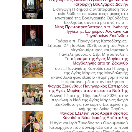
Πατριάρχη Βουλγαρίας Δανιήλ
Εισαγωγή Η δημόσια αντιπαράθεση που
εκδηλώθηκε τις τελευταίες ημέρες στο
εσωτερικό της Βουλγαρικής Ορθόδοξης
Εκκλησίας συνιστά μία από τις σ...
Νέος Πρωτοπρεσβύτερος ο π. Ιωάννης
Ιγγλέσης, Εφημέριος Αλυκανά και
Πηγαδακίων Ζακύνθου
Γράφει ο π. Παναγιώτης Καποδίστριας
Σήμερα, 27η Ιουλίου 2026, εορτή του Αγίου
Μεγαλομάρτυρος και Ιαματικού
Παντελεήμονος, ο Σεβ. Μητροπολίτ...
Το πέρασμα της Αγίας Μαρίας της
Μαγδαληνής από τη Ζάκυνθο
Του π. Παναγιώτη Καποδίστρια Η μνήμη
της Αγίας Μαρίας της Μαγδαληνής
ακτινοβολεί φως εξαίσιο -παρηγορητικό κι
ευφρόσυνο- μέσα στον εκκλησιασ...
Φαγιάς Ζακύνθου: Πανηγυρικός Εσπερινός
της Αγίας Μαρίνης στον περίοπτο Ναό Της
Δειλινό Πέμπτης, 16ης Ιουλίου 2026, στον
περιώνυμο Ναό της Αγίας Μαρίνας Φαγιά
Ζακύνθου, για τον εόρτιο Εσπερινό της
μνήμης της Αγίας Παρθεν...
Φανάρι: Εξελέγη νέος Αρχιεπίσκοπος
Καναδά ο Νέας Ιερσέης Απόστολος
Η Αγία και Ιερά Σύνοδος του Οικουμενικού
Πατριαρχείου που συνεδριάζει από το πρωί
στο Φανάρι υπό την Προεδρία του