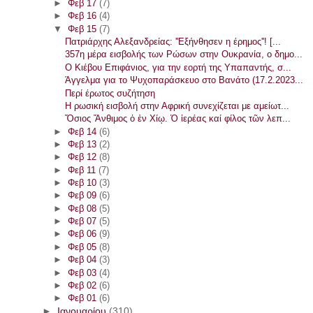
►
Φεβ 17
(7)
►
Φεβ 16
(4)
▼
Φεβ 15
(7)
Πατριάρχης Αλεξανδρείας: ''Eξήνθησεν η έρημος''! [...
357η μέρα εισβολής των Ρώσων στην Ουκρανία, ο δημο...
Ο Κιέβου Επιφάνιος, για την εορτή της Υπαπαντής, σ...
Άγγελμα για το Ψυχοπαράσκευο στο Βανάτο (17.2.2023...
Περί έρωτος συζήτηση
Η ρωσική εισβολή στην Αφρική συνεχίζεται με αμείωτ...
Ὅσιος Ἄνθιμος ὁ ἐν Χίῳ. Ὁ ἱερέας καί φίλος τῶν λεπ...
►
Φεβ 14
(6)
►
Φεβ 13
(2)
►
Φεβ 12
(8)
►
Φεβ 11
(7)
►
Φεβ 10
(3)
►
Φεβ 09
(6)
►
Φεβ 08
(5)
►
Φεβ 07
(5)
►
Φεβ 06
(9)
►
Φεβ 05
(8)
►
Φεβ 04
(3)
►
Φεβ 03
(4)
►
Φεβ 02
(6)
►
Φεβ 01
(6)
►
Ιανουαρίου
(310)