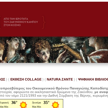
ΘΩΣ
} {
ΕΚΘΕΣΗ COLLAGE
}
{
NATURA ZANTE
} {
ΨΗΦΙΑΚΗ ΒΙΒΛΙΟ
οπρεσβύτερος του Οικουμενικού Θρόνου Παναγιώτης Καποδίστ
 στοιχεία, αφορώντα σε εκκλησιαστικά δρώμενα της Ζακύνθου,
με ανα
από τον νόμο 2121/1993 και την Διεθνή Σύμβαση της Βέρνης, κυρωμέν