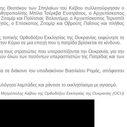
 της Θεοτόκου των Σπηλαίων του Κιέβου συλλειτούργησαν ο
 Μητροπολίτης Μπίλα Τσέρκβα Ευστράτιος, ο Αρχιεπίσκοπος
Ζιτομίρ και Πολίτσιας Βολοντίμιρ, ο Αρχιεπίσκοπος Τερνοπίλ
τός, ο Επίσκοπος Ζιτομίρ και Οβρούτς Παΐσιος και πλήθος
ς τοπικής Ορθοδόξου Εκκλησίας της Ουκρανίας εκφώνησε το
ον Κύριο σε μια εποχή που η πατρίδα βρίσκεται σε κίνδυνο.
α τους στρατιώτες που υπερασπίζονται την Ουκρανία, για την
υχών όλων των πεσόντων υπερασπιστών της Πατρίδας και των
νία σε διάκονο του υποδιακόνου Βασιλείου Ρομάς, απόφοιτου
ευλόγησε λαμπάδες και ράντισε το εκκλησίασμα με αγιασμό.
 Μητρόπολης Κιέβου της Ορθοδόξου Εκκλησίας της Ουκρανίας (OCU)