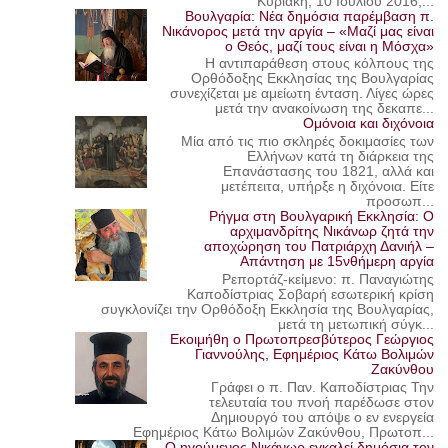
Κυριακή, 10 Ιουλίου 2016,...
Βουλγαρία: Νέα δημόσια παρέμβαση π.
Νικάνορος μετά την αργία – «Μαζί μας είναι
ο Θεός, μαζί τους είναι η Μόσχα»
Η αντιπαράθεση στους κόλπους της
Ορθόδοξης Εκκλησίας της Βουλγαρίας
συνεχίζεται με αμείωτη ένταση. Λίγες ώρες
μετά την ανακοίνωση της δεκαπε...
Ομόνοια και διχόνοια
Μία από τις πιο σκληρές δοκιμασίες των
Ελλήνων κατά τη διάρκεια της
Επανάστασης του 1821, αλλά και
μετέπειτα, υπήρξε η διχόνοια. Είτε
προσωπ...
Ρήγμα στη Βουλγαρική Εκκλησία: Ο
αρχιμανδρίτης Νικάνωρ ζητά την
αποχώρηση του Πατριάρχη Δανιήλ –
Απάντηση με 15νθήμερη αργία
Ρεπορτάζ-κείμενο: π. Παναγιώτης
Καποδίστριας Σοβαρή εσωτερική κρίση
συγκλονίζει την Ορθόδοξη Εκκλησία της Βουλγαρίας,
μετά τη μετωπική σύγκ...
Εκοιμήθη ο Πρωτοπρεσβύτερος Γεώργιος
Γιαννούλης, Εφημέριος Κάτω Βολιμών
Ζακύνθου
Γράφει ο π. Παν. Καποδίστριας Την
τελευταία του πνοή παρέδωσε στον
Δημιουργό του απόψε ο εν ενεργεία
Εφημέριος Κάτω Βολιμών Ζακύνθου, Πρωτοπ...
Ο ηγούμενος Νικάνωρ εγκαλεί δημόσια τον