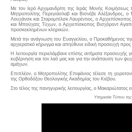
Με τον Ιερό Αρχιμανδρίτη της Ιεράς Μονής Κοιμήσεως
Μητροπολίτης Περεγιάσλαβ και Βισνέβε Αλέξανδρος, ο
Λουχάνσκ και Σταρομπίλσκ Λαυρέντιος, ο Αρχιεπίσκοπος 
και Μπούχατς Τύχων, ο Αρχιεπίσκοπος Βισχόροντ Αγαπη
προσκεκλημένων κληρικών.
Μετά την ανάγνωση του Ευαγγελίου, ο Προκαθήμενος τη
αρχιερατικό κήρυγμα και απηύθυνε ειδική προσευχή προς τ
Η λειτουργία περιελάμβανε επίσης αιτήματα προσευχής γι
κυβέρνηση και τον λαό μας και για την ανάπαυση των ψ
αμάχων.
Επιπλέον, ο Μητροπολίτης Επιφάνιος τέλεσε τη χειροτο
της Ορθοδόξου Θεολογικής Ακαδημίας του Κιέβου.
Στο τέλος της πανηγυρικής λειτουργίας, ο Μακαριώτατος 
Υπηρεσία Τύπου της