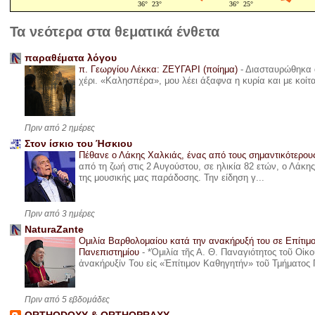
Τα νεότερα στα θεματικά ένθετα
παραθέματα λόγου
π. Γεωργίου Λέκκα: ΖΕΥΓΑΡΙ (ποίημα)
-
Διασταυρώθηκα α
χέρι. «Καλησπέρα», μου λέει άξαφνα η κυρία και με κοίτ
Πριν από 2 ημέρες
Στον ίσκιο του Ήσκιου
Πέθανε ο Λάκης Χαλκιάς, ένας από τους σημαντικότερο
από τη ζωή στις 2 Αυγούστου, σε ηλικία 82 ετών, ο Λάκ
της μουσικής μας παράδοσης. Την είδηση γ...
Πριν από 3 ημέρες
NaturaZante
Ομιλία Βαρθολομαίου κατά την ανακήρυξή του σε Επίτιμ
Πανεπιστημίου
-
*Ὁμιλία τῆς Α. Θ. Παναγιότητος τοῦ Οἰκ
ἀνακήρυξίν Του εἰς «Ἐπίτιμον Καθηγητήν» τοῦ Τμήματος 
Πριν από 5 εβδομάδες