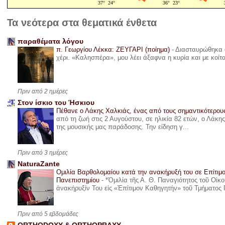
Τα νεότερα στα θεματικά ένθετα
παραθέματα λόγου
π. Γεωργίου Λέκκα: ΖΕΥΓΑΡΙ (ποίημα)
-
Διασταυρώθηκα α
χέρι. «Καλησπέρα», μου λέει άξαφνα η κυρία και με κοίτ
Πριν από 2 ημέρες
Στον ίσκιο του Ήσκιου
Πέθανε ο Λάκης Χαλκιάς, ένας από τους σημαντικότερο
από τη ζωή στις 2 Αυγούστου, σε ηλικία 82 ετών, ο Λάκ
της μουσικής μας παράδοσης. Την είδηση γ...
Πριν από 3 ημέρες
NaturaZante
Ομιλία Βαρθολομαίου κατά την ανακήρυξή του σε Επίτιμ
Πανεπιστημίου
-
*Ὁμιλία τῆς Α. Θ. Παναγιότητος τοῦ Οἰκ
ἀνακήρυξίν Του εἰς «Ἐπίτιμον Καθηγητήν» τοῦ Τμήματος 
Πριν από 5 εβδομάδες