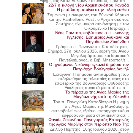
Εφημέριος Κάτω Βολιμών Ζακύνθου, Πρωτοπ...
22/7 η εκλογή νέου Αρχιεπισκόπου Καναδά
- Η μετάβαση μπαίνει στην τελική ευθεία
Σύμφωνα με αναφορές του Εθνικού Κήρυκα
και της Panhellenic Post , ο Αρχιεπίσκοπος
Σωτήριος είχε μακρά συνάντηση με τον
Οικουμενικό Πατριάρχ...
Νέος Πρωτοπρεσβύτερος ο π. Ιωάννης
Ιγγλέσης, Εφημέριος Αλυκανά και
Πηγαδακίων Ζακύνθου
Γράφει ο π. Παναγιώτης Καποδίστριας
Σήμερα, 27η Ιουλίου 2026, εορτή του Αγίου
Μεγαλομάρτυρος και Ιαματικού
Παντελεήμονος, ο Σεβ. Μητροπολίτ...
Ο ηγούμενος Νικάνωρ εγκαλεί δημόσια τον
Πατριάρχη Βουλγαρίας Δανιήλ
Εισαγωγή Η δημόσια αντιπαράθεση που
εκδηλώθηκε τις τελευταίες ημέρες στο
εσωτερικό της Βουλγαρικής Ορθόδοξης
Εκκλησίας συνιστά μία από τις σ...
Το πέρασμα της Αγίας Μαρίας της
Μαγδαληνής από τη Ζάκυνθο
Του π. Παναγιώτη Καποδίστρια Η μνήμη
της Αγίας Μαρίας της Μαγδαληνής
ακτινοβολεί φως εξαίσιο -παρηγορητικό κι
ευφρόσυνο- μέσα στον εκκλησιασ...
Φαγιάς Ζακύνθου: Πανηγυρικός Εσπερινός
της Αγίας Μαρίνης στον περίοπτο Ναό Της
Δειλινό Πέμπτης, 16ης Ιουλίου 2026, στον