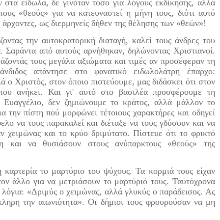
ν στα είδωλα, δε γινόταν τόσο για λόγους εκδίκησης, αλλά
τους «θεούς» για να κατευναστεί η μήνη τους, διότι αυτό
ς άρχοντες, ως διερμηνείς δήθεν της θέλησης των «θεών»!
ς την αυτοκρατορική διαταγή, καλεί τους άνδρες του
. Σαράντα από αυτούς αρνήθηκαν, δηλώνοντας Χριστιανοί.
άζοντάς τους μεγάλα αξιώματα και τιμές αν προσέφεραν τη
νδιδος απάντησε στο φανατικό ειδωλολάτρη έπαρχο:
ά ο Χριστός, στον όποιο πιστεύουμε, μας διδάσκει ότι στον
του ανήκει. Και γι' αυτό στο βασιλέα προσφέρουμε τη
 Ευαγγέλιο, δεν ζημιώνουμε το κράτος, αλλά μάλλον το
ια την πίστη πού μορφώνει τέτοιους χαρακτήρες και οδηγεί
ελο να τους παρακαλεί και διέταξε να τους γδύσουν και να
ν χειμώνας και το κρύο δριμύτατο. Πίστευε ότι το φρικτό
η και να θυσιάσουν στους ανύπαρκτους «θεούς» της
ρτερία το μαρτύριο του ψύχους. Τα κορμιά τους είχαν
τον άλλο για να μετριάσουν το μαρτύριό τους. Ταυτόχρονα
ς λόγια: «Δριμύς ο χειμώνας, αλλά γλυκύς ο παράδεισος. Ας
κληρη την αιωνιότητα». Οι δήμιοι τους φρουρούσαν να μη