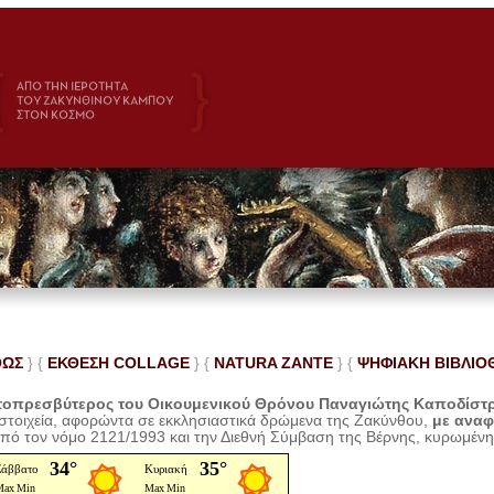
ΘΩΣ
} {
ΕΚΘΕΣΗ COLLAGE
}
{
NATURA ZANTE
} {
ΨΗΦΙΑΚΗ ΒΙΒΛΙΟ
οπρεσβύτερος του Οικουμενικού Θρόνου Παναγιώτης Καποδίστ
 στοιχεία, αφορώντα σε εκκλησιαστικά δρώμενα της Ζακύνθου,
με ανα
από τον νόμο 2121/1993 και την Διεθνή Σύμβαση της Βέρνης, κυρωμέν