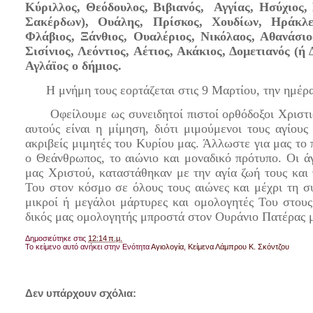
Κύριλλος, Θεόδουλος, Βιβιανός, Αγγίας, Ησύχιος,
Σακέρδων), Ουάλης, Πρίσκος, Χουδίων, Ηράκλει
Φλάβιος, Ξάνθιος, Ουαλέριος, Νικόλαος, Αθανάσιο
Σισίνιος, Λεόντιος, Αέτιος, Ακάκιος, Δομετιανός (ή 
Αγλάϊος ο δήμιος.
Η μνήμη τους εορτάζεται στις 9 Μαρτίου, την ημέρα τ
Οφείλουμε ως συνειδητοί πιστοί ορθόδοξοι Χριστιαν
αυτούς είναι η μίμηση, διότι μιμούμενοι τους αγίους
ακριβείς μιμητές του Κυρίου μας. Άλλωστε για μας το 
ο Θεάνθρωπος, το αιώνιο και μοναδικό πρότυπο. Οι 
μας Χριστού, καταστάθηκαν με την αγία ζωή τους και 
Του στον κόσμο σε όλους τους αιώνες και μέχρι τη σ
μικροί ή μεγάλοι μάρτυρες και ομολογητές Του στους
δικός μας ομολογητής μπροστά στον Ουράνιο Πατέρας 
Δημοσιεύτηκε στις
12:14 π.μ.
Το κείμενο αυτό ανήκει στην Ενότητα
Αγιολογία
,
Κείμενα Λάμπρου Κ. Σκόντζου
Δεν υπάρχουν σχόλια: