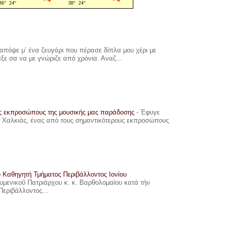
πόψε μ’ ένα ζευγάρι που πέρασε δίπλα μου χέρι με
αξε σα να με γνώριζε από χρόνια. Αναζ...
υς εκπροσώπους της μουσικής μας παράδοσης
-
Έφυγε
ης Χαλκιάς, ένας από τους σημαντικότερους εκπροσώπους
ο Καθηγητή Τμήματος Περιβάλλοντος Ιονίου
ουμενικοῦ Πατριάρχου κ. κ. Βαρθολομαίου κατά τήν
Περιβάλλοντος...