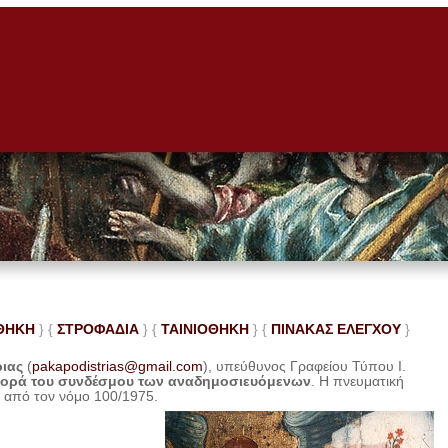
ΘΗΚΗ
} {
ΣΤΡΟΦΑΔΙΑ
} {
ΤΑΙΝΙΟΘΗΚΗ
} {
ΠΙΝΑΚΑΣ ΕΛΕ
ΓΧΟΥ
}
ριας
(
pakapodistrias@gmail.com
), υπεύθυνος Γραφείου Τύπου Ι.
φορά του συνδέσμου των αναδημοσιευόμενων
. Η
πνευματική
η από τον νόμο 100/1975.