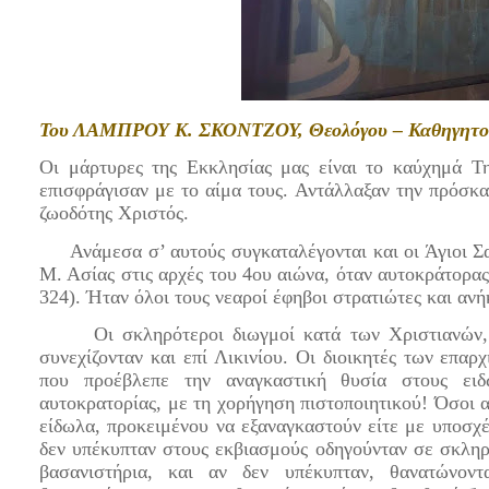
Του ΛΑΜΠΡΟΥ Κ. ΣΚΟΝΤΖΟΥ, Θεολόγου – Καθηγητ
Οι μάρτυρες της Εκκλησίας μας είναι το καύχημά Τη
επισφράγισαν με το αίμα τους. Αντάλλαξαν την πρόσκαι
ζωοδότης Χριστός.
Ανάμεσα σ’ αυτούς συγκαταλέγονται και οι Άγιοι Σα
Μ. Ασίας στις αρχές του 4ου αιώνα, όταν αυτοκράτορας
324). Ήταν όλοι τους νεαροί έφηβοι στρατιώτες και ανή
Οι σκληρότεροι διωγμοί κατά των Χριστιανών, που
συνεχίζονταν και επί Λικινίου. Οι διοικητές των επαρ
που προέβλεπε την αναγκαστική θυσία στους ειδ
αυτοκρατορίας, με τη χορήγηση πιστοποιητικού! Όσοι 
είδωλα, προκειμένου να εξαναγκαστούν είτε με υποσχέ
δεν υπέκυπταν στους εκβιασμούς οδηγούνταν σε σκληρ
βασανιστήρια, και αν δεν υπέκυπταν, θανατώνοντ