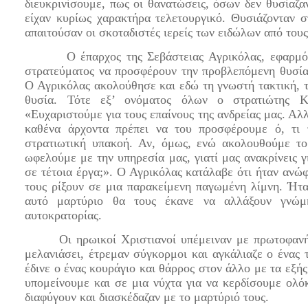
διευκρινίσουμε, πως οι θανατώσεις, όσων δεν θυσίαζα
είχαν κυρίως χαρακτήρα τελετουργικό. Θυσιάζονταν σ
απαιτούσαν οι σκοταδιστές ιερείς των ειδώλων από του
Ο έπαρχος της Σεβάστειας Αγρικόλας, εφαρμόζοντα
στρατεύματος να προσφέρουν την προβλεπόμενη θυσία
Ο Αγρικόλας ακολούθησε και εδώ τη γνωστή τακτική, τ
θυσία. Τότε εξ’ ονόματος όλων ο στρατιώτης Κά
«Ευχαριστούμε για τους επαίνους της ανδρείας μας. Αλλ
καθένα άρχοντα πρέπει να του προσφέρουμε ό, τι 
στρατιωτική υπακοή. Αν, όμως, ενώ ακολουθούμε το
ωφελούμε με την υπηρεσία μας, γιατί μας ανακρίνεις γ
σε τέτοια έργα;». Ο Αγρικόλας κατάλαβε ότι ήταν ανώφ
τους ρίξουν σε μια παρακείμενη παγωμένη λίμνη. Ήτα
αυτό μαρτύριο θα τους έκανε να αλλάξουν γνώμ
αυτοκρατορίας.
Οι ηρωικοί Χριστιανοί υπέμειναν με πρωτοφανή κα
μελανιάσει, έτρεμαν σύγκορμοι και αγκάλιαζε ο ένας 
έδινε ο ένας κουράγιο και θάρρος στον άλλο με τα εξή
υπομείνουμε και σε μια νύχτα για να κερδίσουμε ολό
διαφύγουν και διασκέδαζαν με το μαρτύριό τους.