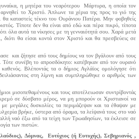
ναίκα, η μητέρα του νεαρότερου Μάρτυρα, η οποία τον
αρνηθεί το Χριστό. Άπλωνε τα χέρια της προς το γιό της
αι θα καταστείς τέκνο του Ουράνιου Πατέρα. Μην φοβηθείς
ιστός. Τίποτε δεν θα είναι από εδώ και πέρα πικρό, τίποτα
ιότι όλα αυτά τα νίκησες με τη γενναιότητά σου. Χαρά μετά
, διότι θα είσαι κοντά στον Χριστό και θα πρεσβεύεις σε
ε και ζήτησε από τους δημίους να τον βγάλουν από τους
α. Τότε συνέβη το απροσδόκητο: κατέβηκαν από τον ουρανό
 καθενός. Βλέποντάς τα ο δήμιος Αγλάϊος ομολόγησε ότι
 δειλιάσαντος στη λίμνη και συμπληρώθηκε ο αριθμός των
ιοι μισοπεθαμένους και τους αποτέλειωσαν συντρίβοντάς
γκρεμό σε δύσβατο μέρος, να μη μπορούν οι Χριστιανοί να
ί με μεγάλες δυσκολίες τα περιμάζεψαν και τα έθαψαν με
υλχερία βρήκε, ύστερα από όραμα, τα λείψανά τους στο ναό
αλλή ναό έξω από τα τείχη των Τρωαδησίων, τα έκλεισε σε
λογία των πιστών.
αύδιος), Δόμνας, Ευτύχιος (ή Ευτυχής), Σεβηριανός ,