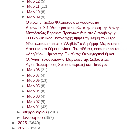
►
Μαρ 12
(5)
►
Μαρ 11
(12)
►
Μαρ 10
(8)
▼
Μαρ 09
(9)
Ο πρώην Κιέβου Φιλάρετος στο νοσοκομείο
Λακωνία: Χιλιάδες προσκυνητών στην εορτή της Μονής...
Μητρόπολις Βεροίας: Προηγιασμένη στο Λιανοβέργι γι...
Ο Οικουμενικός Πατριάρχης τίμησε τη μνήμη του Γέρο...
Νέος cameraman στο "Αληθώς" ο Δημήτρης Μαρκεσίνης
Απουσία και θύμηση Νίκου Παπαδάτου, cameraman του ...
«Αληθώς» | Ημέρα της Γυναίκας: Θεομητορικοί ύμνοι ...
Οι Άγιοι Τεσσαράκοντα Μάρτυρες της Σεβάστειας
Άγιοι Νεομάρτυρες Χρίστος (ιερέας) και Πανάγος
►
Μαρ 08
(21)
►
Μαρ 07
(4)
►
Μαρ 06
(13)
►
Μαρ 05
(8)
►
Μαρ 04
(8)
►
Μαρ 03
(4)
►
Μαρ 02
(9)
►
Μαρ 01
(42)
►
Φεβρουαρίου
(296)
►
Ιανουαρίου
(357)
►
2025
(3640)
►
2024
(3246)