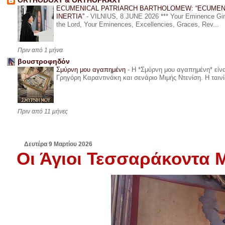
ORTHODOXY & ORTHOPRAXY
ECUMENICAL PATRIARCH BARTHOLOMEW: “ECUMEN
INERTIA”
-
VILNIUS, 8 JUNE 2026 *** Your Eminence Ginta
the Lord, Your Eminences, Excellencies, Graces, Rev...
Πριν από 1 μήνα
βουστροφηδόν
Σμύρνη μου αγαπημένη
-
Η *Σμύρνη μου αγαπημένη* είναι
Γρηγόρη Καραντινάκη και σενάριο Μιμής Ντενίση. Η ταινία
Πριν από 11 μήνες
Δευτέρα 9 Μαρτίου 2026
Οι Άγιοι Τεσσαράκοντα 