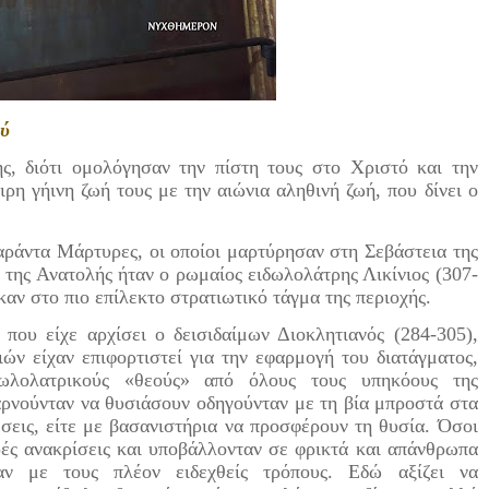
ού
ς, διότι ομολόγησαν την πίστη τους στο Χριστό και την
ρη γήινη ζωή τους με την αιώνια αληθινή ζωή, που δίνει ο
ράντα Μάρτυρες, οι οποίοι μαρτύρησαν στη Σεβάστεια της
 της Ανατολής ήταν ο ρωμαίος ειδωλολάτρης Λικίνιος (307-
καν στο πιο επίλεκτο στρατιωτικό τάγμα της περιοχής.
 είχε αρχίσει ο δεισιδαίμων Διοκλητιανός (284-305),
χιών είχαν επιφορτιστεί για την εφαρμογή του διατάγματος,
ωλολατρικούς «θεούς» από όλους τους υπηκόους της
αρνούνταν να θυσιάσουν οδηγούνταν με τη βία μπροστά στα
σεις, είτε με βασανιστήρια να προσφέρουν τη θυσία. Όσοι
ές ανακρίσεις και υποβάλλονταν σε φρικτά και απάνθρωπα
αν με τους πλέον ειδεχθείς τρόπους. Εδώ αξίζει να