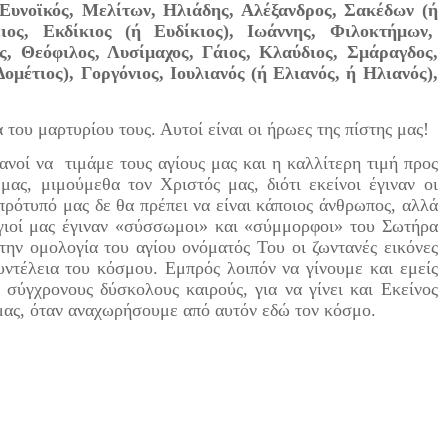
 Ευνοϊκός, Μελίτων, Ηλιάδης, Αλέξανδρος, Σακέδων (ή
ος, Εκδίκιος (ή Ευδίκιος), Ιωάννης, Φιλοκτήμων,
ς, Θεόφιλος, Λυσίμαχος, Γάιος, Κλαύδιος, Σμάραγδος,
Δομέτιος), Γοργόνιος, Ιουλιανός (ή Ελιανός, ή Ηλιανός),
ου μαρτυρίου τους. Αυτοί είναι οι ήρωες της πίστης μας!
οί να τιμάμε τους αγίους μας και η καλλίτερη τιμή προς
 μας, μιμούμεθα τον Χριστός μας, διότι εκείνοι έγιναν οι
πρότυπό μας δε θα πρέπει να είναι κάποιος άνθρωπος, αλλά
άγιοί μας έγιναν «σύσσωμοι» και «σύμμορφοι» του Σωτήρα
την ομολογία του αγίου ονόματός Του οι ζωντανές εικόνες
υντέλεια του κόσμου. Εμπρός λοιπόν να γίνουμε και εμείς
 σύγχρονους δύσκολους καιρούς, για να γίνει και Εκείνος
μας, όταν αναχωρήσουμε από αυτόν εδώ τον κόσμο.