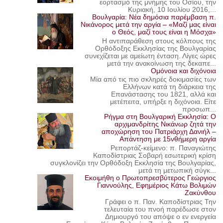
εορτασμό της μνήμης του Οσίου, την
Κυριακή, 10 Ιουλίου 2016,...
Βουλγαρία: Νέα δημόσια παρέμβαση π.
Νικάνορος μετά την αργία – «Μαζί μας είναι
ο Θεός, μαζί τους είναι η Μόσχα»
Η αντιπαράθεση στους κόλπους της
Ορθόδοξης Εκκλησίας της Βουλγαρίας
συνεχίζεται με αμείωτη ένταση. Λίγες ώρες
μετά την ανακοίνωση της δεκαπε...
Ομόνοια και διχόνοια
Μία από τις πιο σκληρές δοκιμασίες των
Ελλήνων κατά τη διάρκεια της
Επανάστασης του 1821, αλλά και
μετέπειτα, υπήρξε η διχόνοια. Είτε
προσωπ...
Ρήγμα στη Βουλγαρική Εκκλησία: Ο
αρχιμανδρίτης Νικάνωρ ζητά την
αποχώρηση του Πατριάρχη Δανιήλ –
Απάντηση με 15νθήμερη αργία
Ρεπορτάζ-κείμενο: π. Παναγιώτης
Καποδίστριας Σοβαρή εσωτερική κρίση
συγκλονίζει την Ορθόδοξη Εκκλησία της Βουλγαρίας,
μετά τη μετωπική σύγκ...
Εκοιμήθη ο Πρωτοπρεσβύτερος Γεώργιος
Γιαννούλης, Εφημέριος Κάτω Βολιμών
Ζακύνθου
Γράφει ο π. Παν. Καποδίστριας Την
τελευταία του πνοή παρέδωσε στον
Δημιουργό του απόψε ο εν ενεργεία