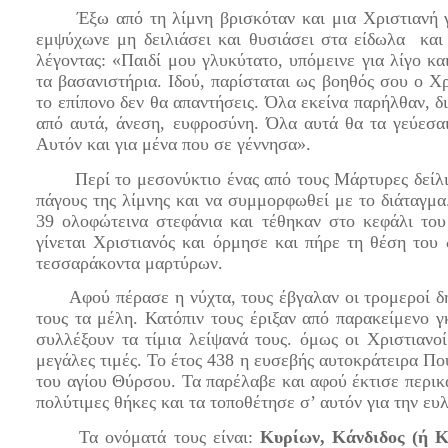
Έξω από τη λίμνη βρισκόταν και μια Χριστιανή γυ
εμψύχωνε μη δειλιάσει και θυσιάσει στα είδωλα και 
λέγοντας: «Παιδί μου γλυκύτατο, υπόμεινε για λίγο κ
τα βασανιστήρια. Ιδού, παρίσταται ως βοηθός σου ο Χρ
το επίπονο δεν θα απαντήσεις. Όλα εκείνα παρήλθαν, δ
από αυτά, άνεση, ευφροσύνη. Όλα αυτά θα τα γεύεσαι
Αυτόν και για μένα που σε γέννησα».
Περί το μεσονύκτιο ένας από τους Μάρτυρες δείλιασ
πάγους της λίμνης και να συμμορφωθεί με το διάταγμ
39 ολοφώτεινα στεφάνια και τέθηκαν στο κεφάλι του
γίνεται Χριστιανός και όρμησε και πήρε τη θέση του
τεσσαράκοντα μαρτύρων.
Αφού πέρασε η νύχτα, τους έβγαλαν οι τρομεροί δήμ
τους τα μέλη. Κατόπιν τους έριξαν από παρακείμενο 
συλλέξουν τα τίμια λείψανά τους. όμως οι Χριστιανο
μεγάλες τιμές. Το έτος 438 η ευσεβής αυτοκράτειρα Πο
του αγίου Θύρσου. Τα παρέλαβε και αφού έκτισε περικ
πολύτιμες θήκες και τα τοποθέτησε σ’ αυτόν για την ευ
Τα ονόματά τους είναι:
Κυρίων, Κάνδιδος (ή Κλ