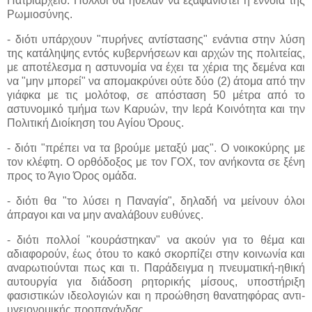
Πατριαρχείο. Πολλοί θα ήθελαν να εξαφανιστεί η έννοια της
Ρωμιοσύνης.
- διότι υπάρχουν "πυρήνες αντίστασης" ενάντια στην λύση
της κατάληψης εντός κυβερνήσεων και αρχών της πολιτείας,
με αποτέλεσμα η αστυνομία να έχει τα χέρια της δεμένα και
να "μην μπορεί" να απομακρύνει ούτε δύο (2) άτομα από την
γιάφκα με τις μολότοφ, σε απόσταση 50 μέτρα από το
αστυνομικό τμήμα των Καρυών, την Ιερά Κοινότητα και την
Πολιτική Διοίκηση του Αγίου Όρους.
- διότι "πρέπει να τα βρούμε μεταξύ μας". Ο νοικοκύρης με
τον κλέφτη. Ο ορθόδοξος με τον ΓΟΧ, τον ανήκοντα σε ξένη
προς το Άγιο Όρος ομάδα.
- διότι θα "το λύσει η Παναγία", δηλαδή να μείνουν όλοι
άπραγοι και να μην αναλάβουν ευθύνες.
- διότι πολλοί "κουράστηκαν" να ακούν για το θέμα και
αδιαφορούν, έως ότου το κακό σκορπίζει στην κοινωνία και
αναρωτιούνται πως και τι. Παράδειγμα η πνευματική-ηθική
αυτουργία για διάδοση ρητορικής μίσους, υποστήριξη
φασιστικών ιδεολογιών και η προώθηση θανατηφόρας αντι-
υγειονομικής προπαγάνδας.