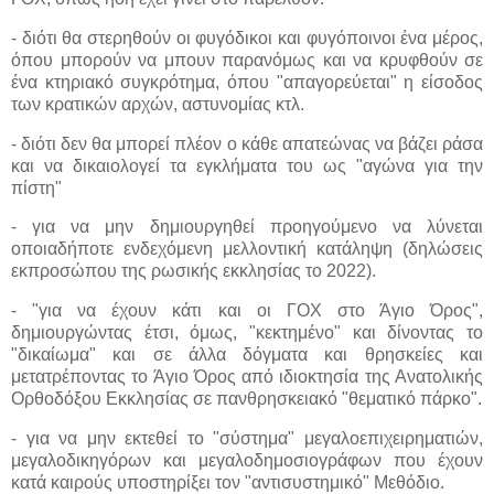
- διότι θα στερηθούν οι φυγόδικοι και φυγόποινοι ένα μέρος,
όπου μπορούν να μπουν παρανόμως και να κρυφθούν σε
ένα κτηριακό συγκρότημα, όπου "απαγορεύεται" η είσοδος
των κρατικών αρχών, αστυνομίας κτλ.
- διότι δεν θα μπορεί πλέον ο κάθε απατεώνας να βάζει ράσα
και να δικαιολογεί τα εγκλήματα του ως "αγώνα για την
πίστη"
- για να μην δημιουργηθεί προηγούμενο να λύνεται
οποιαδήποτε ενδεχόμενη μελλοντική κατάληψη (δηλώσεις
εκπροσώπου της ρωσικής εκκλησίας το 2022).
- "για να έχουν κάτι και οι ΓΟΧ στο Άγιο Όρος",
δημιουργώντας έτσι, όμως, "κεκτημένο" και δίνοντας το
"δικαίωμα" και σε άλλα δόγματα και θρησκείες και
μετατρέποντας το Άγιο Όρος από ιδιοκτησία της Ανατολικής
Ορθοδόξου Εκκλησίας σε πανθρησκειακό "θεματικό πάρκο".
- για να μην εκτεθεί το "σύστημα" μεγαλοεπιχειρηματιών,
μεγαλοδικηγόρων και μεγαλοδημοσιογράφων που έχουν
κατά καιρούς υποστηρίξει τον "αντισυστημικό" Μεθόδιο.