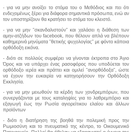
- για να μην ανοίξει το στόμα του ο Μεθόδιος και πει ότι
ενδεχομένως ξέρει για διάφορα σημαντικά πρόσωπα, ενώ αν
τον υποστηρίζουν θα κρατήσει το στόμα του κλειστό.
- για να μην "σκανδαλιστούν" και χαλάσει η διάθεση των
αμην-ατζήδων του facebook, που θέλουν απλά να βλέπουν
καθημερινά μηνύματα "θετικής ψυχολογίας" με φόντο κάποια
ορθόδοξη εικόνα.
- διότι σε πολλούς συμφέρει να γίνονται έκτροπα στο Άγιο
Όρος και να υπάρχει ένας ρασοφόρος που υποδύεται τον
ορθόδοξο ιερέα και πράττει και ομιλεί "ανορθόδοξα", ώστε
να έχουν την ευκαιρία να κατηγορήσουν την Ορθόδοξη
Εκκλησία.
- για να μην μειωθούν τα κέρδη των χονδρεμπόρων, που
συνεργάζονται με τους καταληψίες για το λαθρεμπόριο και
εξαγωγή έως την Ρωσία αγιορείτικου ελαίου και άλλων
προϊόντων
- διότι η διατήρηση της βοηθά την πολεμική προς την
Ρωμιοσύνη και το πνευματικό της κέντρο, το Οικουμενικό