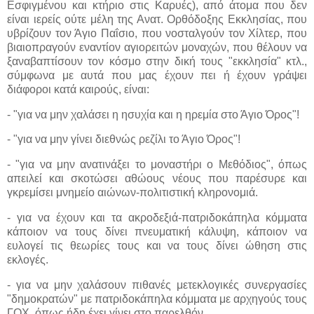
Εσφιγμένου και κτήριο στις Καρυές), από άτομα που δεν
είναι ιερείς ούτε μέλη της Ανατ. Ορθόδοξης Εκκλησίας, που
υβρίζουν τον Άγιο Παΐσιο, που νοσταλγούν τον Χίλτερ, που
βιαιοπραγούν εναντίον αγιορειτών μοναχών, που θέλουν να
ξαναβαπτίσουν τον κόσμο στην δική τους "εκκλησία" κτλ.,
σύμφωνα με αυτά που μας έχουν πει ή έχουν γράψει
διάφοροι κατά καιρούς, είναι:
- "για να μην χαλάσει η ησυχία και η ηρεμία στο Άγιο Όρος"!
- "για να μην γίνει διεθνώς ρεζίλι το Άγιο Όρος"!
- "για να μην ανατινάξει το μοναστήρι ο Μεθόδιος", όπως
απειλεί και σκοτώσει αθώους νέους που παρέσυρε και
γκρεμίσει μνημείο αιώνων-πολιτιστική κληρονομιά.
- για να έχουν και τα ακροδεξιά-πατριδοκάπηλα κόμματα
κάποιον να τους δίνει πνευματική κάλυψη, κάποιον να
ευλογεί τις θεωρίες τους και να τους δίνει ώθηση στις
εκλογές.
- για να μην χαλάσουν πιθανές μετεκλογικές συνεργασίες
"δημοκρατών" με πατριδοκάπηλα κόμματα με αρχηγούς τους
ΓΟΧ, όπως ήδη έχει γίνει στο παρελθόν.